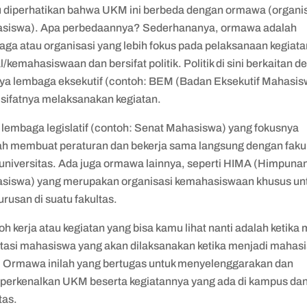
u diperhatikan bahwa UKM ini berbeda dengan ormawa (organi
siswa). Apa perbedaannya? Sederhananya, ormawa adalah
aga atau organisasi yang lebih fokus pada pelaksanaan kegiata
l/kemahasiswaan dan bersifat politik. Politik di sini berkaitan 
ya lembaga eksekutif (contoh: BEM (Badan Eksekutif Mahasis
 sifatnya melaksanakan kegiatan.
, lembaga legislatif (contoh: Senat Mahasiswa) yang fokusnya
ah membuat peraturan dan bekerja sama langsung dengan faku
 universitas. Ada juga ormawa lainnya, seperti HIMA (Himpuna
siswa) yang merupakan organisasi kemahasiswaan khusus un
jurusan di suatu fakultas.
h kerja atau kegiatan yang bisa kamu lihat nanti adalah ketika
ntasi mahasiswa yang akan dilaksanakan ketika menjadi mahas
. Ormawa inilah yang bertugas untuk menyelenggarakan dan
erkenalkan UKM beserta kegiatannya yang ada di kampus da
tas.