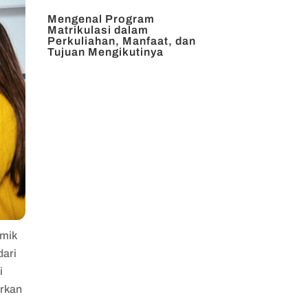
Mengenal Program
Matrikulasi dalam
Perkuliahan, Manfaat, dan
Tujuan Mengikutinya
emik
dari
i
urkan