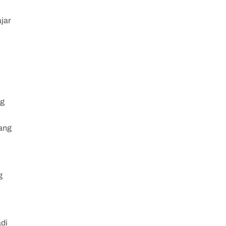
jar
ng
kang
g
di