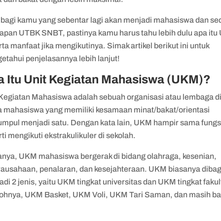
 bagi kamu yang sebentar lagi akan menjadi mahasiswa dan s
iapan UTBK SNBT, pastinya kamu harus tahu lebih dulu apa it
ta manfaat jika mengikutinya. Simak artikel berikut ini untuk
etahui penjelasannya lebih lanjut!
 Itu Unit Kegiatan Mahasiswa (UKM)?
 Kegiatan Mahasiswa adalah sebuah organisasi atau lembaga d
 mahasiswa yang memiliki kesamaan minat/bakat/orientasi
umpul menjadi satu. Dengan kata lain, UKM hampir sama fungs
ti mengikuti ekstrakulikuler di sekolah.
anya, UKM mahasiswa bergerak di bidang olahraga, kesenian,
rausahaan, penalaran, dan kesejahteraan. UKM biasanya dibag
di 2 jenis, yaitu UKM tingkat universitas dan UKM tingkat fakul
ohnya, UKM Basket, UKM Voli, UKM Tari Saman, dan masih b