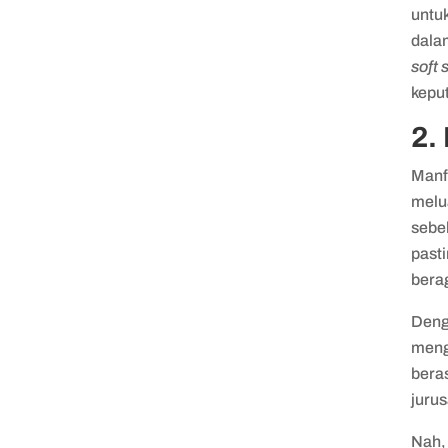
untu
dala
soft s
kepu
2.
Manf
melu
sebe
past
bera
Deng
meng
bera
jurus
Nah,