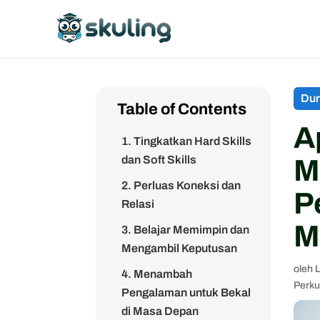
Dun
Table of Contents
A
1. Tingkatkan Hard Skills
dan Soft Skills
M
2. Perluas Koneksi dan
P
Relasi
M
3. Belajar Memimpin dan
Mengambil Keputusan
oleh
L
4. Menambah
Perku
Pengalaman untuk Bekal
di Masa Depan