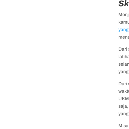
Sk
Menj
kamu
yang 
mena
Dari
latih
sela
yang
Dari
waktu
UKM 
saja
yang 
Misa