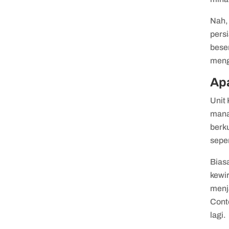
Nah,
pers
beser
meng
Apa
Unit
mana
berk
seper
Bias
kewi
menja
Cont
lagi.