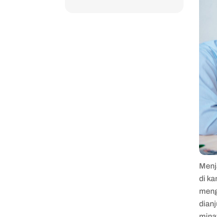
Menj
di ka
meng
dian
mina