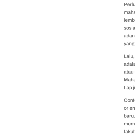
Perl
maha
lemb
sosia
adan
yang
Lalu
adal
atau
Maha
tiap 
Conto
orie
baru
memp
fakul