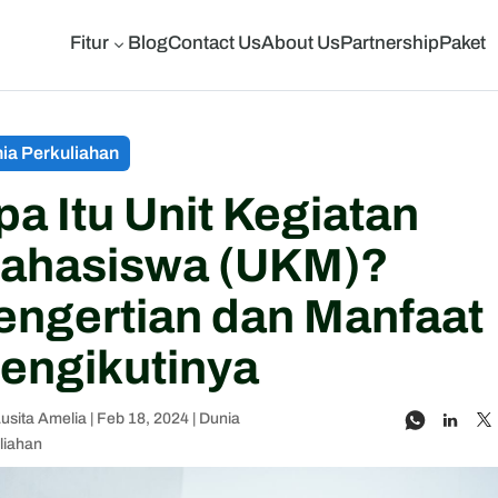
Fitur
Blog
Contact Us
About Us
Partnership
Paket
3
ia Perkuliahan
pa Itu Unit Kegiatan
ahasiswa (UKM)?
engertian dan Manfaat
engikutinya
usita Amelia
|
Feb 18, 2024
|
Dunia
liahan