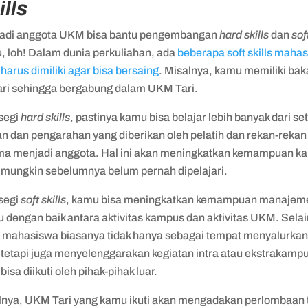
ills
adi anggota UKM bisa bantu pengembangan
hard skills
dan
soft
, loh! Dalam dunia perkuliahan, ada
beberapa soft skills maha
harus dimiliki agar bisa bersaing
. Misalnya, kamu memiliki bak
ri sehingga bergabung dalam UKM Tari.
 segi
hard skills
, pastinya kamu bisa belajar lebih banyak dari se
an dan pengarahan yang diberikan oleh pelatih dan rekan-rekan
ma menjadi anggota. Hal ini akan meningkatkan kemampuan k
 mungkin sebelumnya belum pernah dipelajari.
 segi
soft skills
, kamu bisa meningkatkan kemampuan manajem
 dengan baik antara aktivitas kampus dan aktivitas UKM. Selain
mahasiswa biasanya tidak hanya sebagai tempat menyalurkan
, tetapi juga menyelenggarakan kegiatan intra atau ekstrakamp
bisa diikuti oleh pihak-pihak luar.
lnya, UKM Tari yang kamu ikuti akan mengadakan perlombaan t