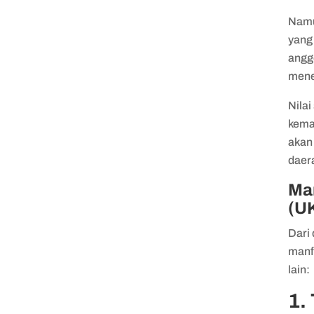
Namu
yang 
angg
mener
Nilai
keman
akan
daer
Man
(U
Dari 
manf
lain:
1.