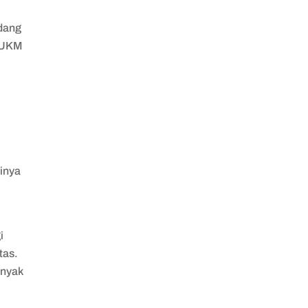
edang
u UKM
i
inya
i
tas.
anyak