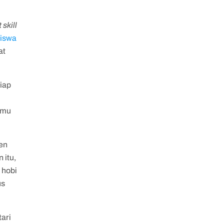
 skill
siswa
at
tiap
amu
en
 itu,
 hobi
us
ari