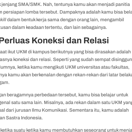
k jenjang SMA/SMK. Nah, tentunya kamu akan menjadi panitia
m persiapan lomba tersebut. Dampaknya adalah kamu bisa bela
kill
dalam bentuk kerja sama dengan orang lain, mengambil
tusan dalam keadaan tertentu, dan lain sebagainya.
 Perluas Koneksi dan Relasi
aat ikut UKM di kampus berikutnya yang bisa dirasakan adalah
asnya koneksi dan relasi. Seperti yang sudah sempat disinggu
lumnya, ketika kamu mengikuti UKM universitas atau fakultas,
inya kamu akan berkenalan dengan rekan-rekan dari latar bela
gam.
an beragamnya perbedaan tersebut, kamu bisa belajar untuk
enal satu sama lain. Misalnya, ada rekan dalam satu UKM yan
sal dari jurusan Ilmu Komunikasi. Sementara itu, kamu adalah
an Sastra Indonesia.
 ketika suatu ketika kamu membutuhkan seseorang untuk menja