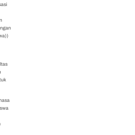
sasi
n
dengan
wa))
ltas
n
tuk
 masa
iswa
n