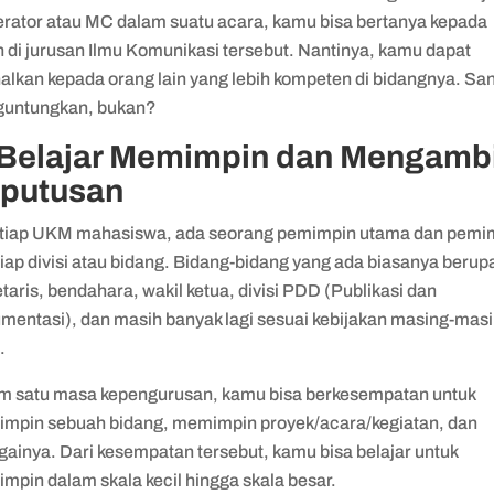
rator atau MC dalam suatu acara, kamu bisa bertanya kepada
n di jurusan Ilmu Komunikasi tersebut. Nantinya, kamu dapat
nalkan kepada orang lain yang lebih kompeten di bidangnya. Sa
untungkan, bukan?
 Belajar Memimpin dan Mengambi
putusan
etiap UKM mahasiswa, ada seorang pemimpin utama dan pemi
tiap divisi atau bidang. Bidang-bidang yang ada biasanya berup
taris, bendahara, wakil ketua, divisi PDD (Publikasi dan
mentasi), dan masih banyak lagi sesuai kebijakan masing-mas
.
m satu masa kepengurusan, kamu bisa berkesempatan untuk
mpin sebuah bidang, memimpin proyek/acara/kegiatan, dan
gainya. Dari kesempatan tersebut, kamu bisa belajar untuk
mpin dalam skala kecil hingga skala besar.