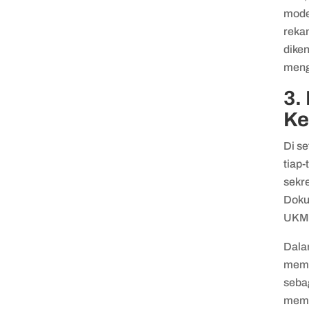
mode
reka
dike
meng
3.
Ke
Di s
tiap-
sekre
Doku
UKM
Dala
memi
seba
memi