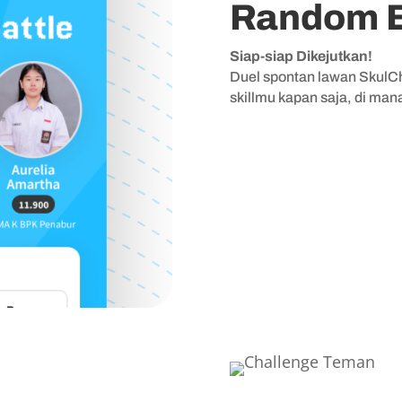
Random B
Siap-siap Dikejutkan!
Duel spontan lawan SkulCha
skillmu kapan saja, di mana