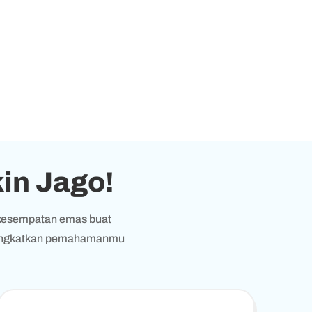
kin Jago!
h kesempatan emas buat
n tingkatkan pemahamanmu