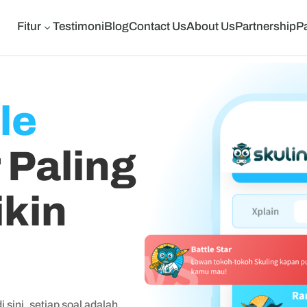
Fitur
Testimoni
Blog
Contact Us
About Us
Partnership
P
3
le
 Paling
ikin
sini, setiap soal adalah