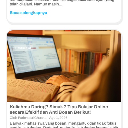
telah dijalani. Namun masih...
Baca selengkapnya
Tips Belajar
Kuliahmu Daring? Simak 7 Tips Belajar Online
secara Efektif dan Anti Bosan Berikut!
Dunia Perkuliahan
Oleh
Farichatul Chusna
|
Agu 1, 2026
Banyak mahasiswa yang bosan, mengantuk dan tidak fokus
saat kuliah daring. Padahal, materi kuliah daring kurang lebih