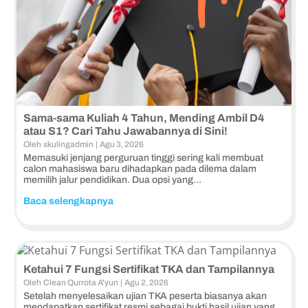
Sama-sama Kuliah 4 Tahun, Mending Ambil D4
Persiapan Kuliah
atau S1? Cari Tahu Jawabannya di Sini!
Oleh
skulingadmin
|
Agu 3, 2026
Memasuki jenjang perguruan tinggi sering kali membuat
calon mahasiswa baru dihadapkan pada dilema dalam
memilih jalur pendidikan. Dua opsi yang...
Baca selengkapnya
Ketahui 7 Fungsi Sertifikat TKA dan Tampilannya
Oleh
Clean Qurrota A'yun
|
Agu 2, 2026
Setelah menyelesaikan ujian TKA peserta biasanya akan
mendapatkan sertifikat resmi sebagai bukti hasil ujian yang