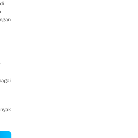
di
h
engan
,
T
bagai
anyak