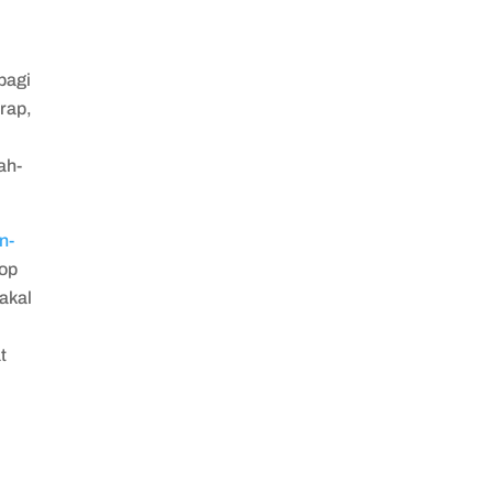
bagi
rap,
ah-
n-
top
bakal
t