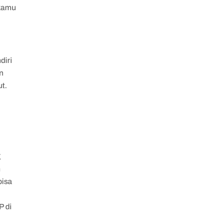
 kamu
diri
an
ut.
.
g
n
bisa
P di