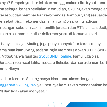
inya? Simpelnya, fitur ini akan menggunakan nilai tryout kamu 
ing sebagai bahan penilaian. Kemudian, Skuling akan mengola
 tersebut dan memberikan rekomendasi kampus yang sesuai d
 tersebut.
Nah
, rekomendasi inilah yang bisa kamu jadikan
imbangan sebelum yakin memilih jurusan dan PTN pilihan. Jadi
pun bisa meminimalisir risiko menyesal di kemudian hari.
 hanya itu saja, Skuling juga punya banyak fitur keren lainnya
tama buat kamu yang sedang ingin mempersiapkan UTBK SNB
.
Nggak
hanya fasilitas
tryout SNBT online
, kamu juga bisa
rjakan soal-soal latihan secara fleksibel dan seru dengan ber
 menariknya.
a fitur keren di Skuling hanya bisa kamu akses dengan
angganan Skuling Pro
, ya! Pastinya kamu akan mendapatkan b
fit
dan tidak akan menyesal!