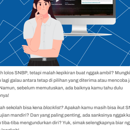
h lolos SNBP, tetapi malah kepikiran buat nggak ambil? Mungk
lagi galau antara tetap di pilihan yang diterima atau mencoba j
. Namun, sebelum memutuskan, ada baiknya kamu tahu dulu
onya!
ah sekolah bisa kena
blacklist?
Apakah kamu masih bisa ikut 
ujian mandiri? Dan yang paling penting, ada sanksinya nggak k
 tiba-tiba mengundurkan diri? Yuk, simak selengkapnya biar n