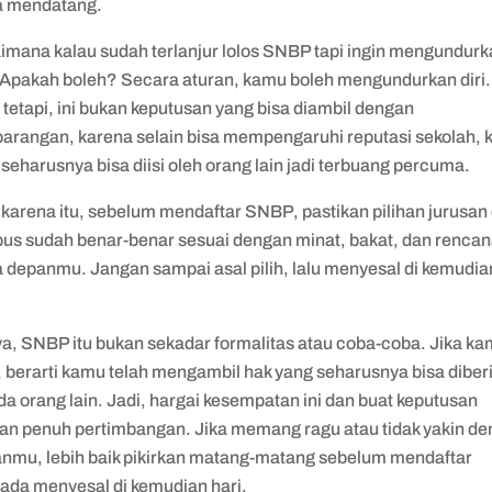
 mendatang.
imana kalau sudah terlanjur lolos SNBP tapi ingin mengundur
? Apakah boleh? Secara aturan, kamu boleh mengundurkan diri.
tetapi, ini bukan keputusan yang bisa diambil dengan
arangan, karena selain bisa mempengaruhi reputasi sekolah, k
seharusnya bisa diisi oleh orang lain jadi terbuang percuma.
 karena itu, sebelum mendaftar SNBP, pastikan pilihan jurusan
us sudah benar-benar sesuai dengan minat, bakat, dan renca
 depanmu. Jangan sampai asal pilih, lalu menyesal di kemudia
nya, SNBP itu bukan sekadar formalitas atau coba-coba. Jika k
, berarti kamu telah mengambil hak yang seharusnya bisa diber
a orang lain. Jadi, hargai kesempatan ini dan buat keputusan
an penuh pertimbangan. Jika memang ragu atau tidak yakin d
hanmu, lebih baik pikirkan matang-matang sebelum mendaftar
pada menyesal di kemudian hari.