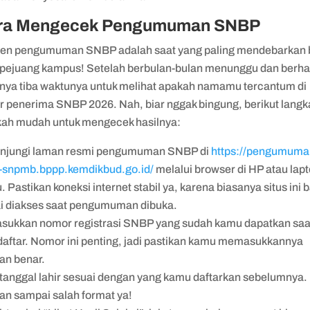
ra Mengecek Pengumuman SNBP
n pengumuman SNBP adalah saat yang paling mendebarkan 
 pejuang kampus! Setelah berbulan-bulan menunggu dan berha
rnya tiba waktunya untuk melihat apakah namamu tercantum di
ar penerima SNBP 2026. Nah, biar nggak bingung, berikut langk
kah mudah untuk mengecek hasilnya:
njungi laman resmi pengumuman SNBP di
https://pengumuma
-snpmb.bppp.kemdikbud.go.id/
melalui browser di HP atau lap
 Pastikan koneksi internet stabil ya, karena biasanya situs ini 
i diakses saat pengumuman dibuka.
sukkan nomor registrasi SNBP yang sudah kamu dapatkan saa
aftar. Nomor ini penting, jadi pastikan kamu memasukkannya
an benar.
i tanggal lahir sesuai dengan yang kamu daftarkan sebelumnya.
an sampai salah format ya!