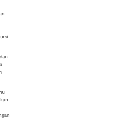
kan
ursi
 dan
na
n
amu
ikan
engan