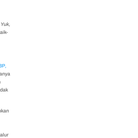
?
Yuk,
aik-
BP,
hanya
n
idak
hkan
n
alur