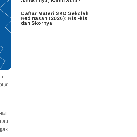
Jadwalnya, Kamu Siap?
Daftar Materi SKD Sekolah
Kedinasan (2026): Kisi-kisi
dan Skornya
in
alur
SNBT
alau
ggak