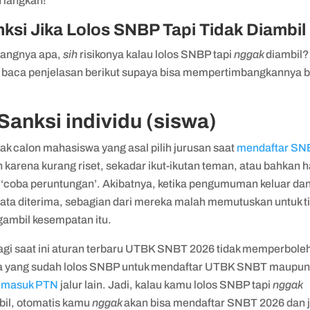
h langkah!
ksi Jika Lolos SNBP Tapi Tidak Diambil
ngnya apa,
sih
risikonya kalau lolos SNBP tapi
nggak
diambil
 baca penjelasan berikut supaya bisa mempertimbangkannya b
 Sanksi individu (siswa)
ak calon mahasiswa yang asal pilih jurusan saat
mendaftar SN
 karena kurang riset, sekadar ikut-ikutan teman, atau bahkan 
n ‘coba peruntungan’. Akibatnya, ketika pengumuman keluar da
yata diterima, sebagian dari mereka malah memutuskan untuk t
ambil kesempatan itu.
agi saat ini aturan terbaru UTBK SNBT 2026 tidak memperbole
a yang sudah lolos SNBP untuk mendaftar UTBK SNBT maupu
n masuk PTN
jalur lain. Jadi, kalau kamu lolos SNBP tapi
nggak
il, otomatis kamu
nggak
akan bisa mendaftar SNBT 2026 dan j