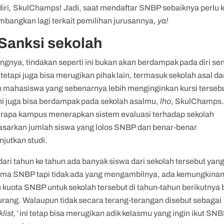
iri
,
SkulChamps! Jadi, saat mendaftar SNBP sebaiknya perlu
mbangkan lagi terkait pemilihan jurusannya,
ya!
 Sanksi sekolah
gnya, tindakan seperti ini bukan akan berdampak pada diri sen
 tetapi juga bisa merugikan pihak lain, termasuk sekolah asal d
n mahasiswa yang sebenarnya lebih menginginkan kursi terseb
ini juga bisa berdampak pada sekolah asalmu,
lho
, SkulChamps
rapa kampus menerapkan sistem evaluasi terhadap sekolah
asarkan jumlah siswa yang lolos SNBP dan benar-benar
njutkan studi.
dari tahun ke tahun ada banyak siswa dari sekolah tersebut yan
rima SNBP tapi tidak ada yang mengambilnya, ada kemungkina
 kuota SNBP untuk sekolah tersebut di tahun-tahun berikutnya 
urang. Walaupun tidak secara terang-terangan disebut sebagai
list,’
ini tetap bisa merugikan adik kelasmu yang ingin ikut SNB