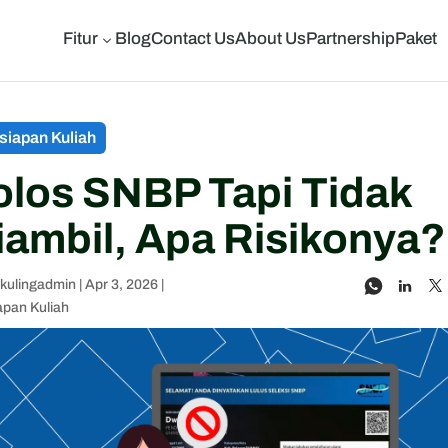
Fitur
Blog
Contact Us
About Us
Partnership
Paket
3
siapan Kuliah
olos SNBP Tapi Tidak
iambil, Apa Risikonya?
skulingadmin
|
Apr 3, 2026
|
apan Kuliah