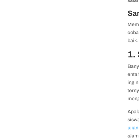
sala
San
Mema
coba
baik.
1.
Bany
entah
ingi
tern
meng
Apal
sisw
ujia
di
amb