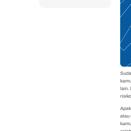
Suda
kamu 
lain
risik
Apak
atau 
kamu