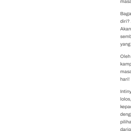
masa
Baga
diri
Akan 
semb
yang 
Oleh
kamp
masa
hari!
Inti
lolos
kepad
deng
pili
dari