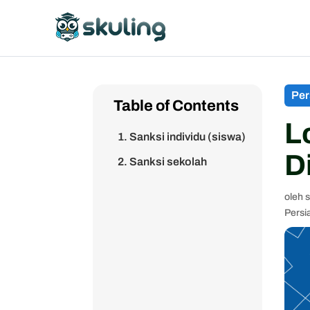
Per
Table of Contents
L
1. Sanksi individu (siswa)
D
2. Sanksi sekolah
oleh
Persi