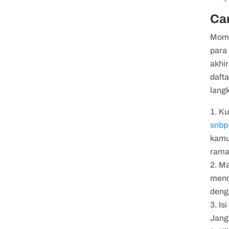
Ca
Mome
para
akhi
daft
lang
Ku
snbp
kamu.
rama
Ma
mend
deng
Is
Jang