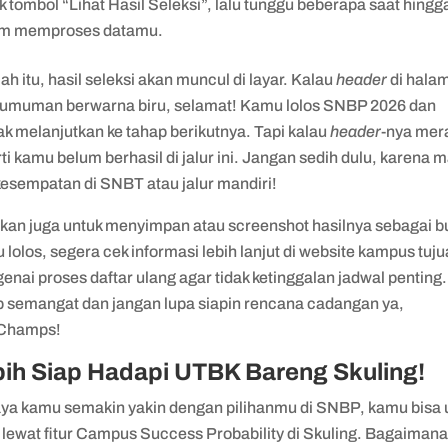
ik tombol “Lihat Hasil Seleksi”, lalu tunggu beberapa saat hingg
em memproses datamu.
ah itu, hasil seleksi akan muncul di layar. Kalau
header
di hala
umuman berwarna biru, selamat! Kamu lolos SNBP 2026 dan
k melanjutkan ke tahap berikutnya. Tapi kalau
header
-nya mer
ti kamu belum berhasil di jalur ini. Jangan sedih dulu, karena 
kesempatan di SNBT atau jalur mandiri!
ikan juga untuk menyimpan atau screenshot hasilnya sebagai bu
 lolos, segera cek informasi lebih lanjut di website kampus tuj
nai proses daftar ulang agar tidak ketinggalan jadwal penting.
p semangat dan jangan lupa siapin rencana cadangan ya,
Champs!
ih Siap Hadapi UTBK Bareng Skuling!
ya kamu semakin yakin dengan pilihanmu di SNBP, kamu bisa u
 lewat fitur Campus Success Probability di Skuling. Bagaiman