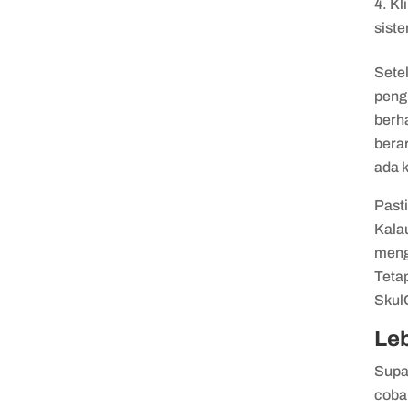
Kl
sist
Setel
peng
berha
berar
ada 
Past
Kalau
menge
Teta
Skul
Leb
Supa
coba