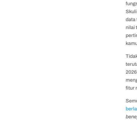
fungs
Skul
data
nilai
pert
kamu 
Tidak
teru
2026
menge
fitur
Semu
berl
bene