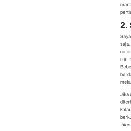
mand
perti
2.
Sayan
saja,
calo
Hal 
Bebe
berd
mela
Jika 
dite
kalau
berk
‘black