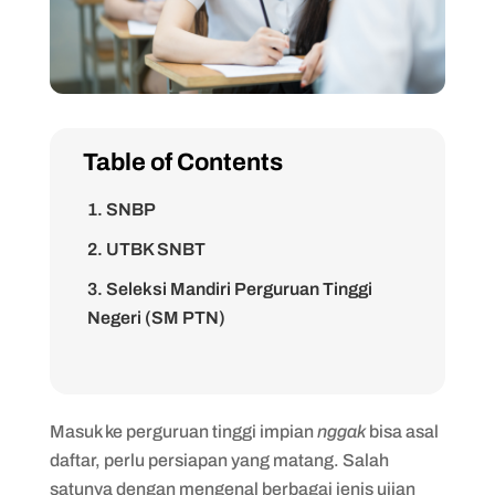
Table of Contents
1. SNBP
2. UTBK SNBT
3. Seleksi Mandiri Perguruan Tinggi
Negeri (SM PTN)
4. SPAN PTKIN (Seleksi Prestasi
Akademik Nasional PTKIN)
5. UM PTKIN (Ujian Masuk PTKIN)
Masuk ke perguruan tinggi impian
nggak
bisa asal
daftar, perlu persiapan yang matang. Salah
6. SMMPTN (Seleksi Mandiri Masuk PTN
satunya dengan mengenal berbagai jenis ujian
Konsorsium)