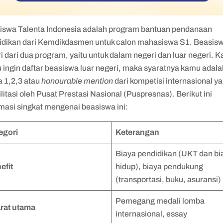
iswa Talenta Indonesia adalah program bantuan pendanaan
idikan dari Kemdikdasmen untuk calon mahasiswa S1. Beasisw
ri dari dua program, yaitu untuk dalam negeri dan luar negeri. K
 ingin daftar beasiswa luar negeri, maka syaratnya kamu adala
a 1,2,3 atau
honourable mention
dari kompetisi internasional y
ilitasi oleh Pusat Prestasi Nasional (Puspresnas). Berikut ini
masi singkat mengenai beasiswa ini:
egori
Keterangan
Biaya pendidikan (UKT dan bi
efit
hidup), biaya pendukung
(transportasi, buku, asuransi)
Pemegang medali lomba
rat utama
internasional, essay