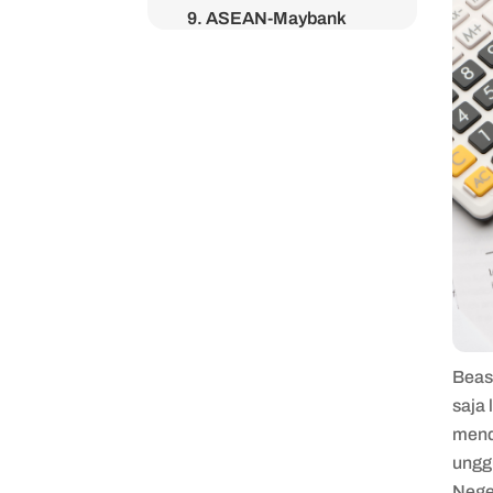
9. ASEAN-Maybank
Scholarship
10. Jardine Scholarship
Beasi
saja 
mend
ungg
Nege