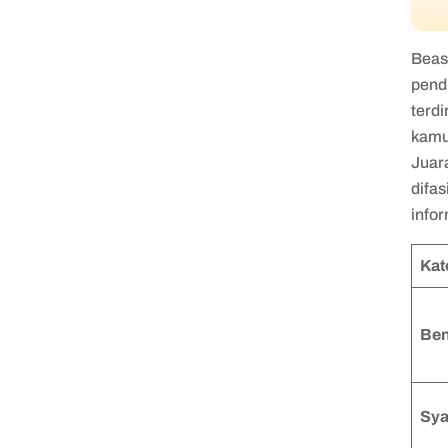
Beas
pend
terdi
kamu
Juar
difas
infor
Kat
Ben
Sya