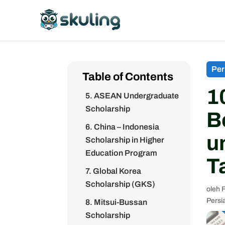
Indonesia (BTI)
2. Beasiswa Garuda
Sarjana
3. Turkiye Burslari
Per
Table of Contents
4. MEXT Scholarships
1
5. ASEAN Undergraduate
Scholarship
B
6. China – Indonesia
u
Scholarship in Higher
Education Program
T
7. Global Korea
Scholarship (GKS)
oleh
Persi
8. Mitsui-Bussan
Scholarship