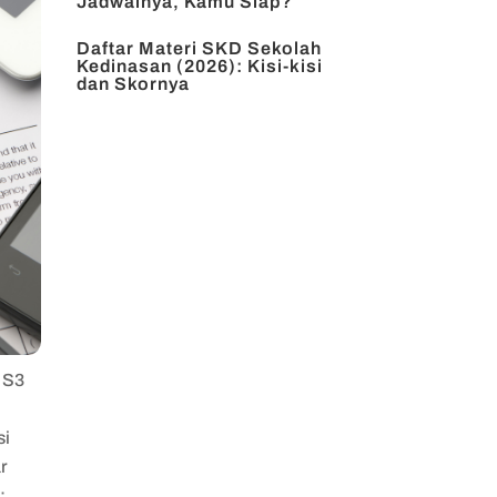
Jadwalnya, Kamu Siap?
Daftar Materi SKD Sekolah
Kedinasan (2026): Kisi-kisi
dan Skornya
u S3
si
r
e
: