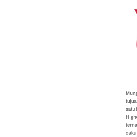
Mung
tuju
satu 
High
terna
caku