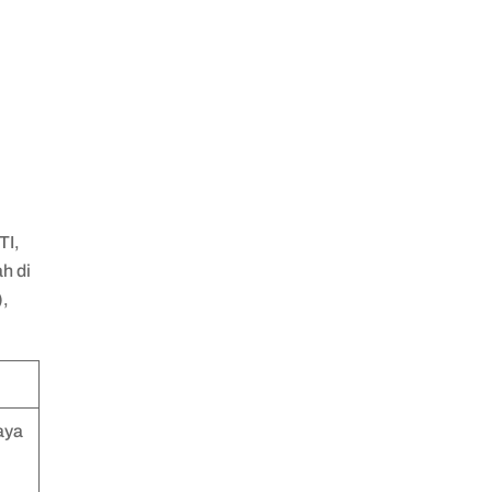
TI,
h di
),
aya