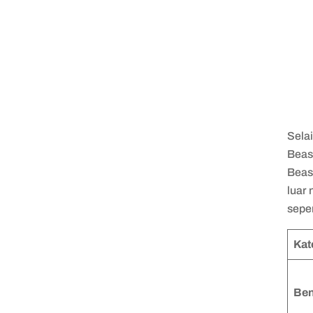
Sela
Beas
Beas
luar
seper
Kat
Ben