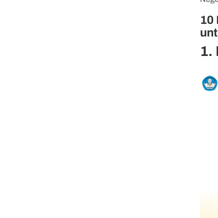
10
un
1.