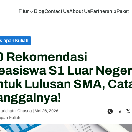
Fitur
Blog
Contact Us
About Us
Partnership
Paket
3
siapan Kuliah
0 Rekomendasi
easiswa S1 Luar Neger
ntuk Lulusan SMA, Cat
anggalnya!
Farichatul Chusna
|
Mei 26, 2026
|
apan Kuliah