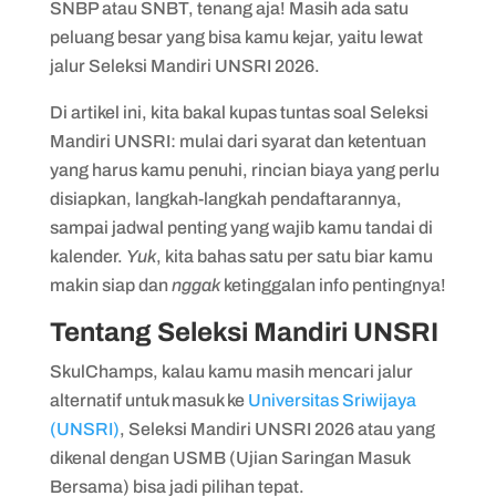
SNBP atau SNBT, tenang aja! Masih ada satu
4. Login dan Lengkapi Data Pendaftaran
peluang besar yang bisa kamu kejar, yaitu lewat
jalur Seleksi Mandiri UNSRI 2026.
5. Finalisasi Pendaftaran
Di artikel ini, kita bakal kupas tuntas soal Seleksi
1. Pendaftaran
Mandiri UNSRI: mulai dari syarat dan ketentuan
2. Pelaksanaan Ujian
yang harus kamu penuhi, rincian biaya yang perlu
3. Pengumuman Hasil Seleksi
disiapkan, langkah-langkah pendaftarannya,
sampai jadwal penting yang wajib kamu tandai di
kalender.
Yuk
, kita bahas satu per satu biar kamu
makin siap dan
nggak
ketinggalan info pentingnya!
Tentang Seleksi Mandiri UNSRI
SkulChamps, kalau kamu masih mencari jalur
alternatif untuk masuk ke
Universitas Sriwijaya
(UNSRI)
, Seleksi Mandiri UNSRI 2026 atau yang
dikenal dengan USMB (Ujian Saringan Masuk
Bersama) bisa jadi pilihan tepat.