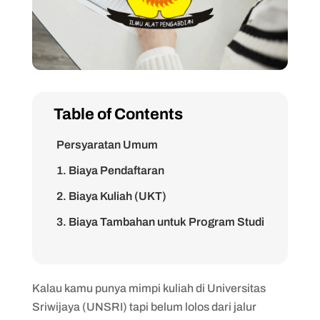
Table of Contents
Persyaratan Umum
1. Biaya Pendaftaran
2. Biaya Kuliah (UKT)
3. Biaya Tambahan untuk Program Studi
Tertentu
1. Akses Situs Resmi USMB UNSRI
Kalau kamu punya mimpi kuliah di Universitas
2. Isi Formulir Pendaftaran
Sriwijaya (UNSRI) tapi belum lolos dari jalur
3. Cetak Slip Pembayaran