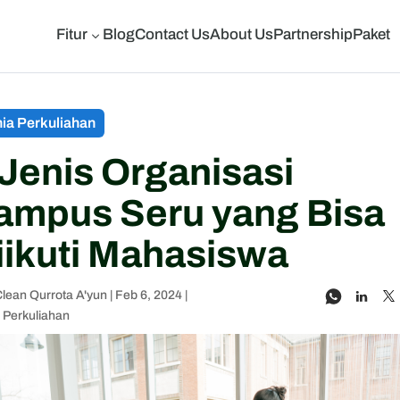
Fitur
Blog
Contact Us
About Us
Partnership
Paket
3
ia Perkuliahan
 Jenis Organisasi
ampus Seru yang Bisa
iikuti Mahasiswa
lean Qurrota A'yun
|
Feb 6, 2024
|
 Perkuliahan