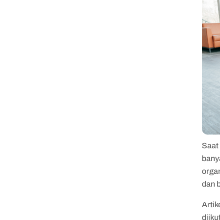
Saat
banya
orga
dan 
Artik
diiku