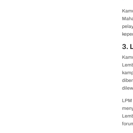
Kamu
Maha
pelay
kepe
3.
Kamu 
Lemb
kamp
diber
dile
LPM 
meny
Lemb
foru