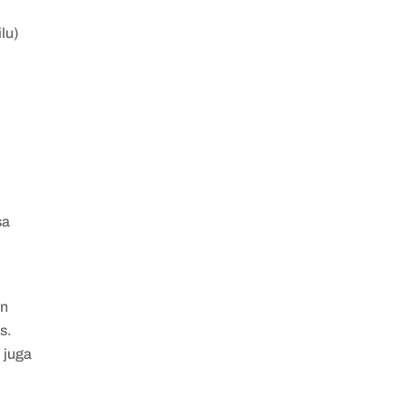
lu)
sa
an
s.
 juga