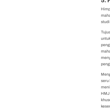
5.
Himp
maha
studi
Tuju
untuk
peng
mahas
meny
peng
Meng
seru
meni
HMJ 
khus
kese