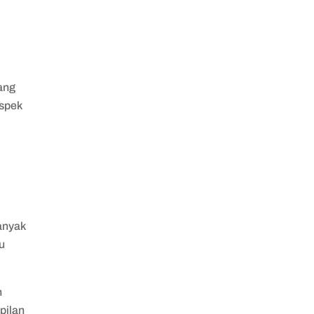
ang
spek
banyak
u
n
pilan