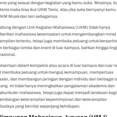
 jenis yang sesuai dengan kegiatan yang kamu suka. Misalnya, 
tenis maka bisa ikut UKM Tenis, atau jika suka bernyanyi kamu
 UKM Musik dan lain sebagainya.
abung dengan Unit Kegiatan Mahasiswa (UKM) tidak hanya
erikan mahasiswa kesempatan untuk mengembangkan minat
ampilan tertentu, tetapi juga membuka peluang untuk berpartis
m berbagai lomba dan
event
di luar kampus, bahkan hingga ting
nasional.
tsertaan dalam kompetisi atau acara di luar kampus dan luar n
t membuka peluang untuk menguji kemampuan, memperluas
san, dan membangun jaringan dengan individu dari berbagai l
kang. Ini tidak hanya meningkatkan pengalaman akademis dan
akurikuler mahasiswa, tetapi juga dapat menjadi landasan bagi
embangan keterampilan kepemimpinan dan keterampilan
rbudaya yang bernilai sepanjang kehidupan.