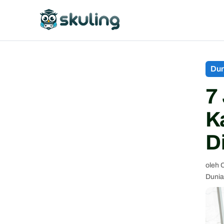
Dun
7
K
D
oleh
C
Dunia