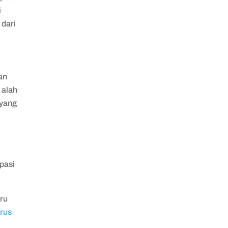
i
dari
an
 alah
 yang
n
pasi
ru
rus