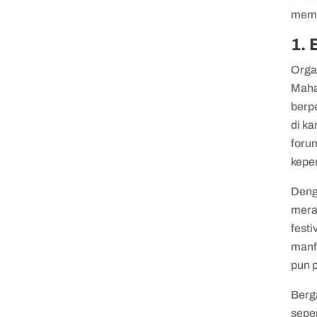
memb
1.
Orga
Maha
berp
di k
foru
kepe
Deng
mera
festi
manf
pun 
Berg
sepe