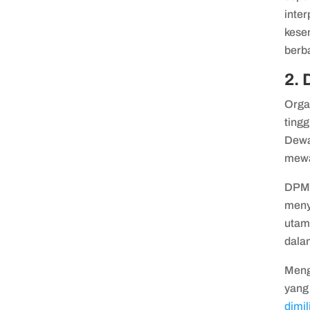
inte
kese
berba
2.
Organ
tingg
Dewa
mewak
DPM 
meny
utam
dala
Meng
yang
dimi