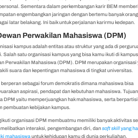
rpersonal. Sementara dalam perkembangan karir BEM member
mpatan engembangkan jaringan dengan bertemu banyak orang 
gai latar belakang. Ini baik untuk perjalanan karirmu kedepan.
 Dewan Perwakilan Mahasiswa (DPM)
isasi kampus adalah entitas atau struktur yang ada di perguru
i. Salah satu organisasi kampus yang bisa kamu ikuti di kampus
n Perwakilan Mahasiswa (DPM). DPM merupakan organisasi
ili suara dan kepentingan mahasiswa di tingkat universitas.
berperan sebagai forum demokratis dimana mahasiswa bisa
uarakan aspirasi, pendapat dan kebutuhan mahasiswa. Tujua
a DPM yaitu memperjuangkan hak mahasiswa, serta berpartisi
m pembuatan kebijakan kampus.
ikuti organisasi DPM membuatmu memiliki banyak aktivitas se
 melibatkan interaksi, pengembangan diri, dan
soft skill
yang ha
liki mahasiswa
untuk kehidupan kamu di dunia perkuliahan.