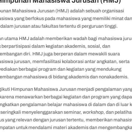
 Himpunan Mahasiswa Jurusan (HMJ)
unan Mahasiswa Jurusan (HMJ) adalah sebuah organisasi
siswa yang berfokus pada mahasiswa yang memiliki minat da
 dalam jurusan atau fakultas tertentu di perguruan tinggi.
an utama HMJ adalah memberikan wadah bagi mahasiswa jur
 berpartisipasi dalam kegiatan akademis, sosial, dan
embangan diri. HMJ juga berperan dalam mewakili suara
iswa jurusan, memfasilitasi kolaborasi antar angkatan, serta
ediakan berbagai program dan kegiatan yang mendukung
embangan mahasiswa di bidang akademis dan nonakademis.
ikuti Himpunan Mahasiswa Jurusan menjadi pengalaman yan
 karena menawarkan berbagai kegiatan dan program yang dapa
ngkatkan pengalaman belajar mahasiswa di dalam dan di luar k
seringkali menyelenggarakan seminar,
workshop
, dan pelatih
us yang relevan dengan jurusan tertentu, memberikan mahasi
mpatan untuk mendalami materi akademis dan mengembangk