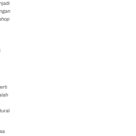
njadi
engan
shop
i
erti
alah
tural
isa