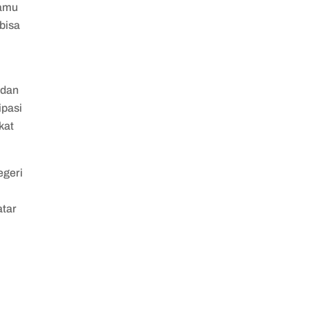
kamu
 bisa
 dan
ipasi
kat
egeri
atar