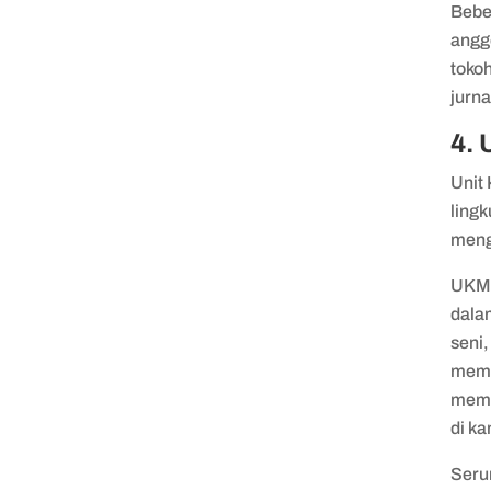
Bebe
angg
toko
jurn
4. 
Unit
ling
meng
UKM 
dala
seni,
memf
memil
di k
Seru