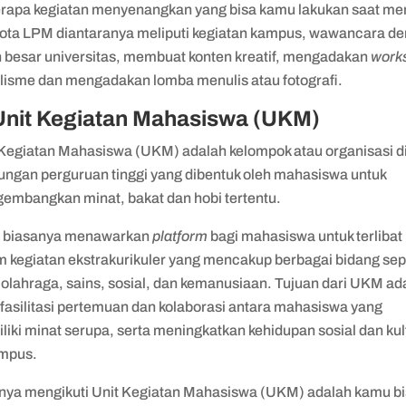
rapa kegiatan menyenangkan yang bisa kamu lakukan saat me
ota LPM diantaranya meliputi kegiatan kampus, wawancara d
h besar universitas, membuat konten kreatif, mengadakan
work
alisme dan mengadakan lomba menulis atau fotografi.
Unit Kegiatan Mahasiswa (UKM)
 Kegiatan Mahasiswa (UKM) adalah kelompok atau organisasi d
kungan perguruan tinggi yang dibentuk oleh mahasiswa untuk
embangkan minat, bakat dan hobi tertentu.
biasanya menawarkan
platform
bagi mahasiswa untuk terlibat
m kegiatan ekstrakurikuler yang mencakup berbagai bidang sep
 olahraga, sains, sosial, dan kemanusiaan. Tujuan dari UKM ad
asilitasi pertemuan dan kolaborasi antara mahasiswa yang
iki minat serupa, serta meningkatkan kehidupan sosial dan kul
ampus.
nya mengikuti Unit Kegiatan Mahasiswa (UKM) adalah kamu b