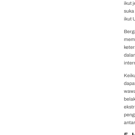
ikut
suka 
ikut
Berg
memb
keter
dala
inter
Keiku
dapa
wawa
bela
ekstr
peng
anta