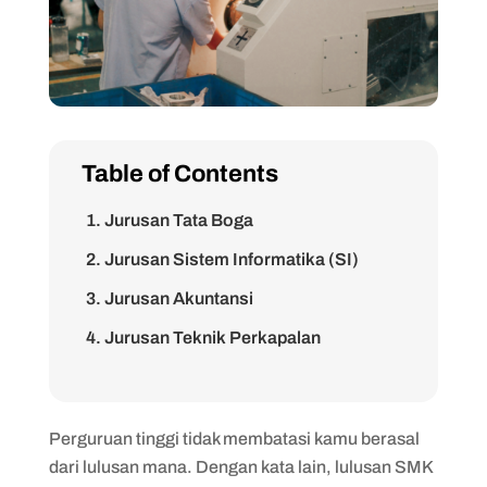
Table of Contents
1. Jurusan Tata Boga
2. Jurusan Sistem Informatika (SI)
3. Jurusan Akuntansi
4. Jurusan Teknik Perkapalan
5. Jurusan Administrasi Perkantoran
6. Jurusan DKV (Desain Komunikasi
Perguruan tinggi tidak membatasi kamu berasal
Visual)
dari lulusan mana. Dengan kata lain, lulusan SMK
7. Jurusan Tata Busana