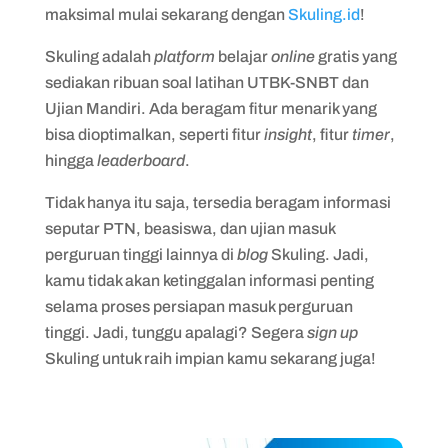
maksimal mulai sekarang dengan
Skuling.id
!
Skuling adalah
platform
belajar
online
gratis yang
sediakan ribuan soal latihan UTBK-SNBT dan
Ujian Mandiri. Ada beragam fitur menarik yang
bisa dioptimalkan, seperti fitur
insight
, fitur
timer
,
hingga
leaderboard
.
Tidak hanya itu saja, tersedia beragam informasi
seputar PTN, beasiswa, dan ujian masuk
perguruan tinggi lainnya di
blog
Skuling. Jadi,
kamu tidak akan ketinggalan informasi penting
selama proses persiapan masuk perguruan
tinggi. Jadi, tunggu apalagi? Segera
sign up
Skuling untuk raih impian kamu sekarang juga!