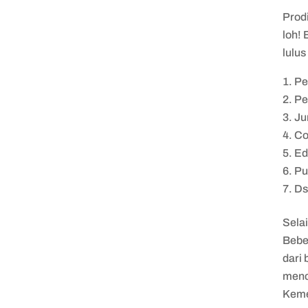
Prodi
loh! 
lulus
Pe
Pe
Ju
Co
Ed
Pu
Ds
Selai
Bebe
dari 
menc
Keme