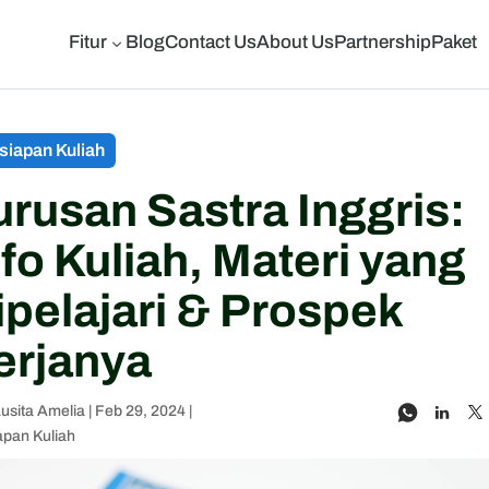
Fitur
Blog
Contact Us
About Us
Partnership
Paket
3
siapan Kuliah
urusan Sastra Inggris:
nfo Kuliah, Materi yang
ipelajari & Prospek
erjanya
usita Amelia
|
Feb 29, 2024
|
apan Kuliah