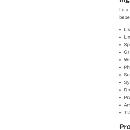
Lalu,
bebe
Li
Lin
Sp
Gr
Wr
Ph
Se
Sy
Dr
Pr
Am
Tr
Pro