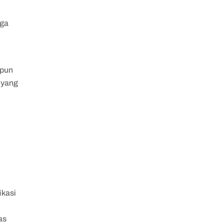
gga
upun
 yang
ikasi
as