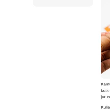
Kamu
bese
jurus
Kuli