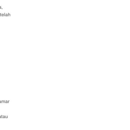
a,
telah
lamar
atau