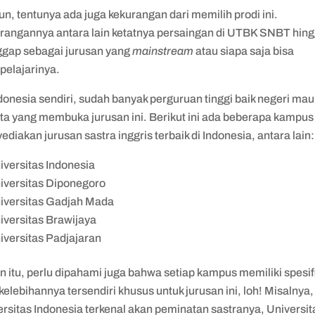
, tentunya ada juga kekurangan dari memilih prodi ini.
rangannya antara lain ketatnya persaingan di UTBK SNBT hin
ggap sebagai jurusan yang
mainstream
atau siapa saja bisa
elajarinya.
donesia sendiri, sudah banyak perguruan tinggi baik negeri ma
ta yang membuka jurusan ini. Berikut ini ada beberapa kampus
diakan jurusan sastra inggris terbaik di Indonesia, antara lain:
iversitas Indonesia
iversitas Diponegoro
iversitas Gadjah Mada
iversitas Brawijaya
iversitas Padjajaran
n itu, perlu dipahami juga bahwa setiap kampus memiliki spesif
kelebihannya tersendiri khusus untuk jurusan ini, loh! Misalnya,
rsitas Indonesia terkenal akan peminatan sastranya, Universit