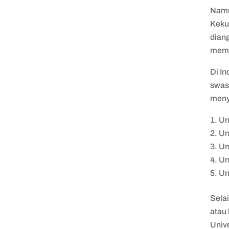
Namun
Keku
dian
memp
Di In
swas
menye
Un
Un
Un
Un
Un
Selai
atau 
Unive