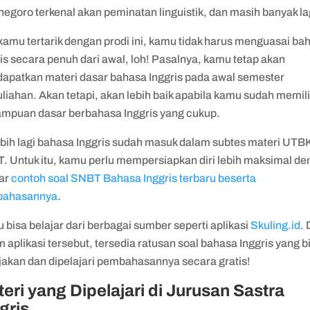
egoro terkenal akan peminatan linguistik, dan masih banyak la
kamu tertarik dengan prodi ini, kamu tidak harus menguasai ba
is secara penuh dari awal, loh! Pasalnya, kamu tetap akan
apatkan materi dasar bahasa Inggris pada awal semester
liahan. Akan tetapi, akan lebih baik apabila kamu sudah memili
mpuan dasar berbahasa Inggris yang cukup.
ebih lagi bahasa Inggris sudah masuk dalam subtes materi UTB
. Untuk itu, kamu perlu mempersiapkan diri lebih maksimal d
jar
contoh soal SNBT Bahasa Inggris terbaru beserta
bahasannya
.
bisa belajar dari berbagai sumber seperti aplikasi
Skuling.id
. 
 aplikasi tersebut, tersedia ratusan soal bahasa Inggris yang b
rjakan dan dipelajari pembahasannya secara gratis!
eri yang Dipelajari di Jurusan Sastra
gris