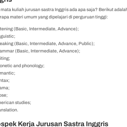
 mata kuliah jurusan sastra Inggris ada apa saja? Berikut adala
rapa materi umum yang dipelajari di perguruan tinggi:
stening (Basic, Intermediate, Advance);
guistic;
eaking (Basic, Intermediate, Advance, Public);
ammar (Basic, Intermediate, Advance);
iting;
onetic and phonology;
mantic;
ntax;
ama;
ose;
erican studies;
anslation.
spek Kerja Jurusan Sastra Inggris