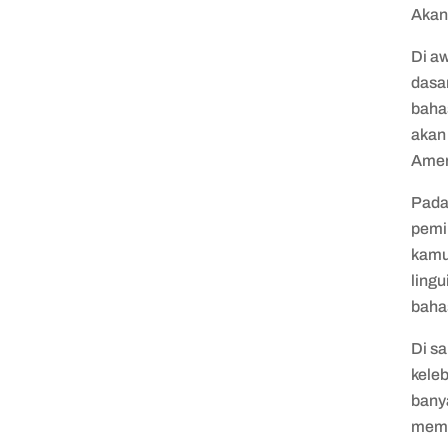
Akan 
Di a
dasar
baha
akan 
Ameri
Pada
pemin
kamu
lingu
bahas
Di sa
kele
bany
memp