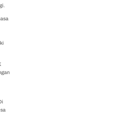
gi.
hasa
ki
K
engan
Di
isa