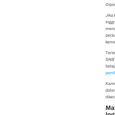
Dipon
Jika 
Inggr
mend
perku
kema
Terl
SNBT
bela
pem
Kamu 
dalam
dike
Mat
Ing