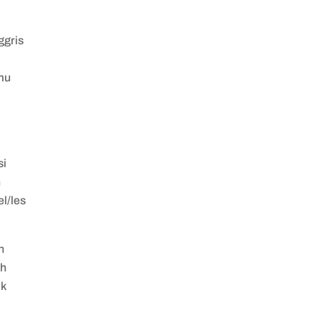
ggris
amu
si
n
el/les
h
ih
uk