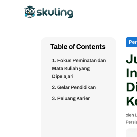
Per
Table of Contents
J
1. Fokus Peminatan dan
Mata Kuliah yang
I
Dipelajari
D
2. Gelar Pendidikan
K
3. Peluang Karier
oleh
L
Persi