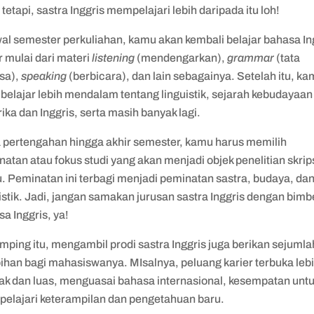
tetapi, sastra Inggris mempelajari lebih daripada itu loh!
wal semester perkuliahan, kamu akan kembali belajar bahasa In
 mulai dari materi
listening
(mendengarkan),
grammar
(tata
sa),
speaking
(berbicara), dan lain sebagainya. Setelah itu, k
belajar lebih mendalam tentang linguistik, sejarah kebudayaan
ka dan Inggris, serta masih banyak lagi.
 pertengahan hingga akhir semester, kamu harus memilih
atan atau fokus studi yang akan menjadi objek penelitian skrip
. Peminatan ini terbagi menjadi peminatan sastra, budaya, da
istik. Jadi, jangan samakan jurusan sastra Inggris dengan bimb
a Inggris, ya!
mping itu, mengambil prodi sastra Inggris juga berikan sejumla
bihan bagi mahasiswanya. MIsalnya, peluang karier terbuka leb
ak dan luas, menguasai bahasa internasional, kesempatan unt
elajari keterampilan dan pengetahuan baru.