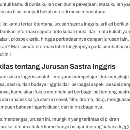
untuk kamu di dunia kuliah dan dunia pekerjaan. Mata kuliah ya
diakan bisa menjadi bekal untuk di masa mendatang.
jika kamu tertarik tentang jurusan sastra Inggris, artikel berikut
rikan informasi seputar info kuliah mulai dari mata kuliah ya
ajari, prospek kerja, hingga perbedaannya dengan jurusan lain.
ran? Mari simak informasi lebih lengkapnya pada pembahasan
ut ini!
ilas tentang Jurusan Sastra Inggris
san sastra Inggris adalah ilmu yang mempelajari dan mengkaji 
sa, sastra, dan budaya Inggris dari berbagai aspek. Sesuai de
nya, kamu akan fokus mempelajari berbagai hal tentang sastra
 dari analisis karya sastra (novel, film, drama, dsb), menguasa
mpuan bahasa Inggris dasar, dan lain sebagainya.
a mendengar jurusan ini, mungkin yang terlintas di pikiran
arakat umum adalah kamu hanya belajar tentang bahasa Inggri