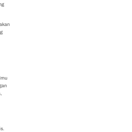
ng
 akan
ng
ilmu
ngan
,
i
s.