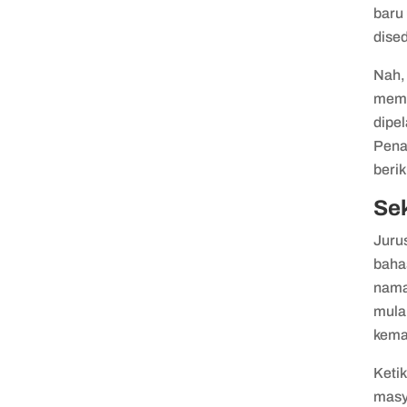
baru 
dise
Nah, 
membe
dipel
Pena
berik
Sek
Juru
baha
nama
mulai
kema
Ketik
masy