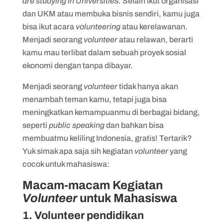
are studying in Universities.
Selain ikut organisasi
dan UKM atau membuka bisnis sendiri, kamu juga
bisa ikut acara
volunteering
atau kerelawanan.
Menjadi seorang
volunteer
atau relawan, berarti
kamu mau terlibat dalam sebuah proyek sosial
ekonomi dengan tanpa dibayar.
Menjadi seorang
volunteer
tidak hanya akan
menambah teman kamu, tetapi juga bisa
meningkatkan kemampuanmu di berbagai bidang,
seperti
public speaking
dan bahkan bisa
membuatmu keliling Indonesia, gratis! Tertarik?
Yuk simak apa saja sih kegiatan
volunteer
yang
cocok untuk mahasiswa:
Macam-macam Kegiatan
Volunteer
untuk Mahasiswa
1. Volunteer pendidikan