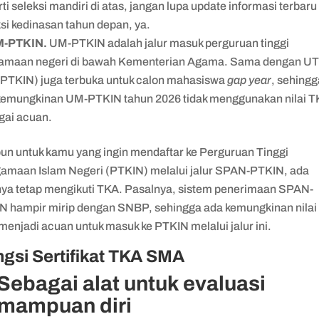
ti seleksi mandiri di atas, jangan lupa update informasi terbaru
ksi kedinasan tahun depan, ya.
M-PTKIN.
UM-PTKIN adalah jalur masuk perguruan tinggi
amaan negeri di bawah Kementerian Agama. Sama dengan U
PTKIN) juga terbuka untuk calon mahasiswa
gap year
, sehingg
kemungkinan UM-PTKIN tahun 2026 tidak menggunakan nilai 
gai acuan.
un untuk kamu yang ingin mendaftar ke Perguruan Tinggi
amaan Islam Negeri (PTKIN) melalui jalur SPAN-PTKIN, ada
nya tetap mengikuti TKA. Pasalnya, sistem penerimaan SPAN-
N hampir mirip dengan SNBP, sehingga ada kemungkinan nilai
menjadi acuan untuk masuk ke PTKIN melalui jalur ini.
gsi Sertifikat TKA SMA
 Sebagai alat untuk evaluasi
mampuan diri