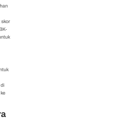
ahan
 skor
TBK-
untuk
ntuk
 di
 ke
ra