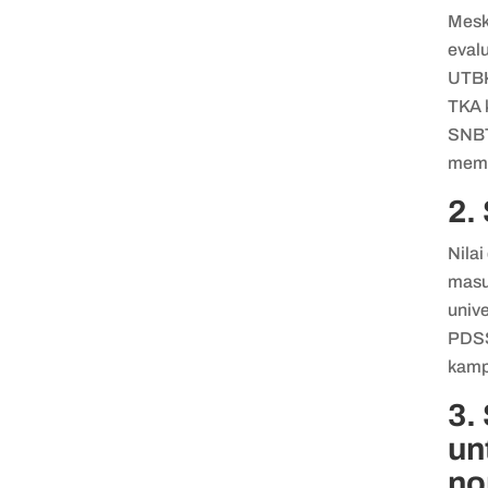
Mesk
eval
UTBK
TKA k
SNBT
memp
2.
Nila
masuk
univ
PDSS
kamp
3.
un
no