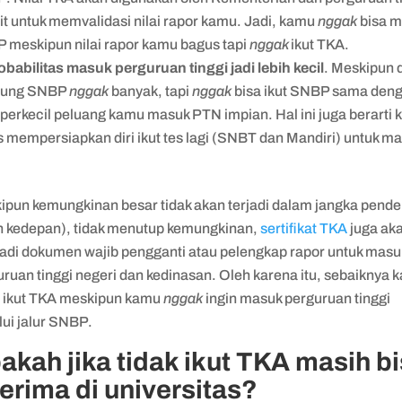
it untuk memvalidasi nilai rapor kamu. Jadi, kamu
nggak
bisa 
 meskipun nilai rapor kamu bagus tapi
nggak
ikut TKA.
obabilitas masuk perguruan tinggi jadi lebih kecil
. Meskipun 
pung SNBP
nggak
banyak, tapi
nggak
bisa ikut SNBP sama den
erkecil peluang kamu masuk PTN impian. Hal ini juga berarti
s mempersiapkan diri ikut tes lagi (SNBT dan Mandiri) untuk m
.
ipun kemungkinan besar tidak akan terjadi dalam jangka pende
n kedepan), tidak menutup kemungkinan,
sertifikat TKA
juga ak
adi dokumen wajib pengganti atau pelengkap rapor untuk masu
ruan tinggi negeri dan kedinasan. Oleh karena itu, sebaiknya 
p ikut TKA meskipun kamu
nggak
ingin masuk perguruan tinggi
lui jalur SNBP.
akah jika tidak ikut TKA masih b
terima di universitas?