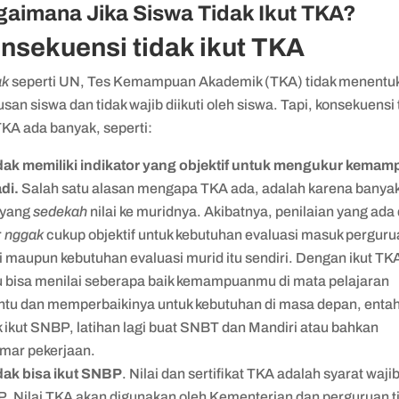
aimana Jika Siswa Tidak Ikut TKA?
nsekuensi tidak ikut TKA
ak
seperti UN, Tes Kemampuan Akademik (TKA) tidak menentu
usan siswa dan tidak wajib diikuti oleh siswa. Tapi, konsekuensi 
TKA ada banyak, seperti:
dak memiliki indikator yang objektif untuk mengukur kema
di.
Salah satu alasan mengapa TKA ada, adalah karena banya
 yang
sedekah
nilai ke muridnya. Akibatnya, penilaian yang ada 
r
nggak
cukup objektif untuk kebutuhan evaluasi masuk pergur
i maupun kebutuhan evaluasi murid itu sendiri. Dengan ikut TK
 bisa menilai seberapa baik kemampuanmu di mata pelajaran
entu dan memperbaikinya untuk kebutuhan di masa depan, enta
 ikut SNBP, latihan lagi buat SNBT dan Mandiri atau bahkan
mar pekerjaan.
dak bisa ikut SNBP
. Nilai dan sertifikat TKA adalah syarat waji
. Nilai TKA akan digunakan oleh Kementerian dan perguruan t