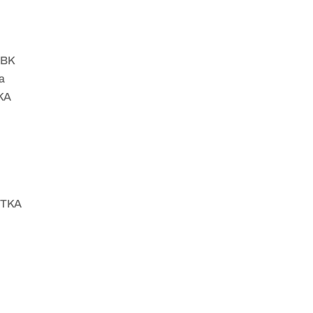
TBK
a
TKA
 TKA