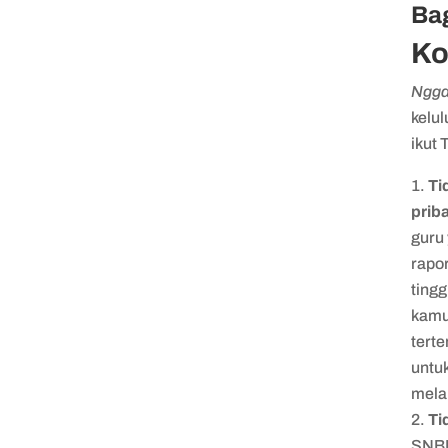
Bag
Ko
Ngg
kelul
ikut 
Ti
priba
guru
rapo
tingg
kamu
tert
untuk
mela
Ti
SNBP