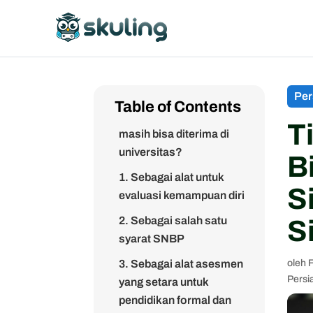
Konsekuensi tidak ikut
TKA
Per
Table of Contents
Apakah jika tidak ikut TKA
T
masih bisa diterima di
universitas?
B
1. Sebagai alat untuk
S
evaluasi kemampuan diri
2. Sebagai salah satu
Si
syarat SNBP
3. Sebagai alat asesmen
oleh
Persi
yang setara untuk
pendidikan formal dan