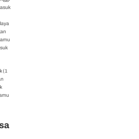
masuk
daya
gan
 kamu
asuk
k (1
an
k
kamu
isa