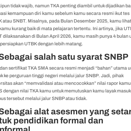
ipun tidak wajib, namun TKA penting diambil untuk dijadikan b
uasi kemampuan diri kamu sebelum kamu secara resmi ikut tes
 atau SNBT. Misalnya, pada Bulan Desember 2025, kamu lihat
amu kurang baik di mata pelajaran tertentu. Ini artinya, jika U
 dilaksanakan di Bulan April 2026, kamu masih punya 4 bulan 
ersiapkan UTBK dengan lebih matang.
 Sebagai salah satu syarat SNBP
i dan sertifikat TKA SMA secara resmi menjadi “bahan” utama u
 ke perguruan tinggi negeri melalui jalur SNBP. Jadi, pihak
ersitas akan “memvalidasi atau mencocokkan” nilai rapor kamu
 dengan nilai TKA kamu untuk memutuskan kamu layak masuk
us tersebut melalui jalur SNBP atau tidak.
 Sebagai alat asesmen yang seta
tuk pendidikan formal dan
nformal