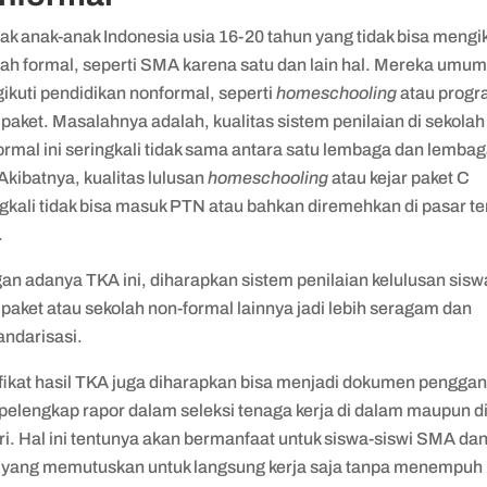
k anak-anak Indonesia usia 16-20 tahun yang tidak bisa mengik
lah formal, seperti SMA karena satu dan lain hal. Mereka umu
ikuti pendidikan nonformal, seperti
homeschooling
atau prog
 paket. Masalahnya adalah, kualitas sistem penilaian di sekolah
ormal ini seringkali tidak sama antara satu lembaga dan lemba
 Akibatnya, kualitas lulusan
homeschooling
atau kejar paket C
ngkali tidak bisa masuk PTN atau bahkan diremehkan di pasar t
.
an adanya TKA ini, diharapkan sistem penilaian kelulusan sisw
 paket atau sekolah non-formal lainnya jadi lebih seragam dan
andarisasi.
ifikat hasil TKA juga diharapkan bisa menjadi dokumen penggan
pelengkap rapor dalam seleksi tenaga kerja di dalam maupun di
ri. Hal ini tentunya akan bermanfaat untuk siswa-siswi SMA da
yang memutuskan untuk langsung kerja saja tanpa menempuh