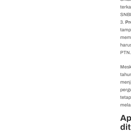
terka
SNBP
Pr
tam
memp
haru
PTN
Mesk
tahu
menj
pergu
teta
mela
Ap
di