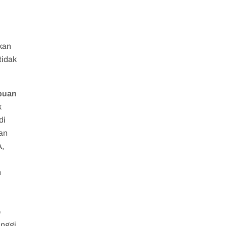
kan
tidak
mpuan
k
di
uan
A,
h
b
inggi