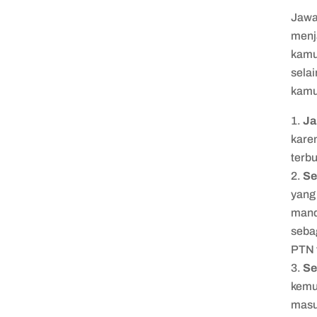
Jawa
menja
kamu 
sela
kamu
Ja
karen
terb
Se
yang 
mandi
sebag
PTN t
Se
kemun
masu