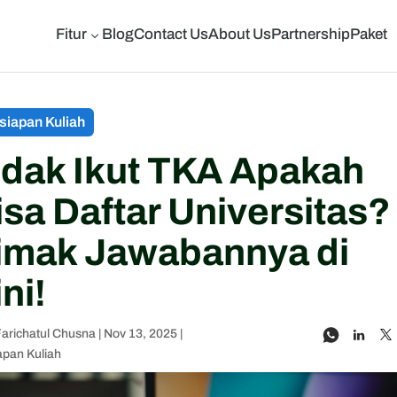
Fitur
Blog
Contact Us
About Us
Partnership
Paket
3
siapan Kuliah
idak Ikut TKA Apakah
isa Daftar Universitas?
imak Jawabannya di
ni!
Farichatul Chusna
|
Nov 13, 2025
|
apan Kuliah