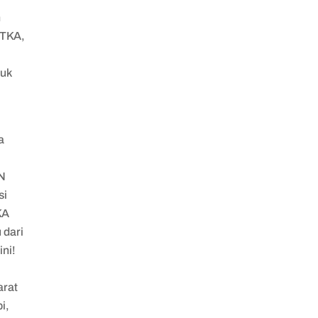
h
 TKA,
tuk
a
TN
si
KA
 dari
ini!
arat
i,