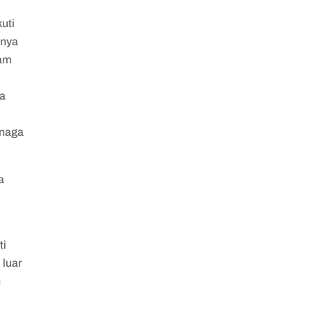
uti
mnya
ram
ga
enaga
a
ti
 luar
n