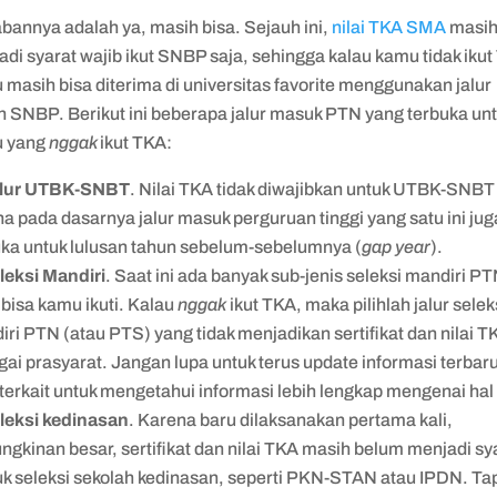
bannya adalah ya, masih bisa. Sejauh ini,
nilai TKA SMA
masi
di syarat wajib ikut SNBP saja, sehingga kalau kamu tidak ikut
masih bisa diterima di universitas favorite menggunakan jalur
in SNBP. Berikut ini beberapa jalur masuk PTN yang terbuka un
 yang
nggak
ikut TKA:
lur UTBK-SNBT
. Nilai TKA tidak diwajibkan untuk UTBK-SNBT
a pada dasarnya jalur masuk perguruan tinggi yang satu ini jug
uka untuk lulusan tahun sebelum-sebelumnya (
gap year
).
leksi Mandiri
. Saat ini ada banyak sub-jenis seleksi mandiri P
bisa kamu ikuti. Kalau
nggak
ikut TKA, maka pilihlah jalur selek
ri PTN (atau PTS) yang tidak menjadikan sertifikat dan nilai T
ai prasyarat. Jangan lupa untuk terus update informasi terbaru
erkait untuk mengetahui informasi lebih lengkap mengenai hal 
leksi kedinasan
. Karena baru dilaksanakan pertama kali,
gkinan besar, sertifikat dan nilai TKA masih belum menjadi sy
k seleksi sekolah kedinasan, seperti PKN-STAN atau IPDN. Tap