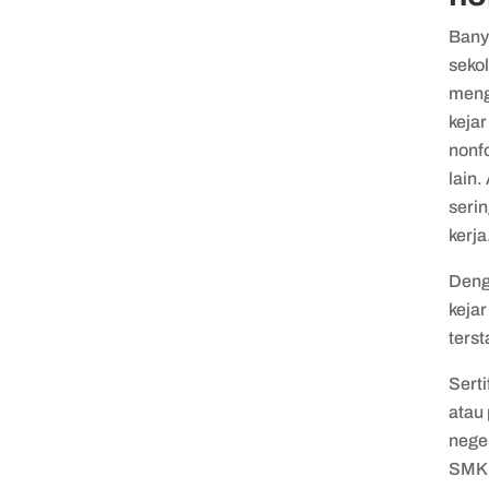
Banya
seko
meng
kejar
nonf
lain.
seri
kerja
Deng
kejar
terst
Sert
atau 
nege
SMK 