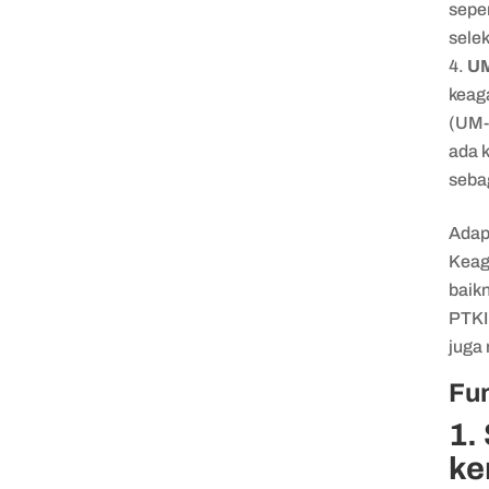
seper
sele
U
keag
(UM-
ada 
seba
Adap
Keag
baik
PTKI
juga 
Fun
1.
ke