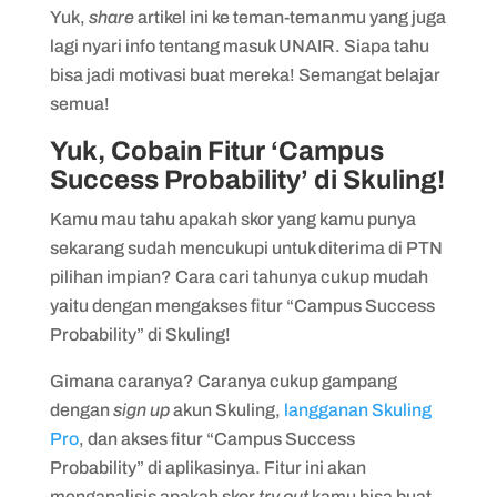
Yuk,
share
artikel ini ke teman-temanmu yang juga
lagi nyari info tentang masuk UNAIR. Siapa tahu
bisa jadi motivasi buat mereka! Semangat belajar
semua!
Yuk, Cobain Fitur ‘Campus
Success Probability’ di Skuling!
Kamu mau tahu apakah skor yang kamu punya
sekarang sudah mencukupi untuk diterima di PTN
pilihan impian? Cara cari tahunya cukup mudah
yaitu dengan mengakses fitur “Campus Success
Probability” di Skuling!
Gimana caranya? Caranya cukup gampang
dengan
sign up
akun Skuling,
langganan Skuling
Pro
, dan akses fitur “Campus Success
Probability” di aplikasinya. Fitur ini akan
menganalisis apakah skor
try out
kamu bisa buat