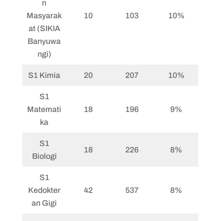
n
Masyarak
10
103
10%
at (SIKIA
Banyuwa
ngi)
S1 Kimia
20
207
10%
S1
Matemati
18
196
9%
ka
S1
18
226
8%
Biologi
S1
Kedokter
42
537
8%
an Gigi