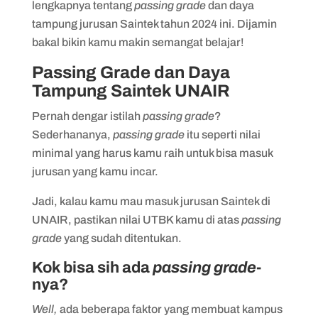
lengkapnya tentang
passing grade
dan daya
tampung jurusan Saintek tahun 2024 ini. Dijamin
bakal bikin kamu makin semangat belajar!
Passing Grade dan Daya
Tampung Saintek UNAIR
Pernah dengar istilah
passing grade
?
Sederhananya,
passing grade
itu seperti nilai
minimal yang harus kamu raih untuk bisa masuk
jurusan yang kamu incar.
Jadi, kalau kamu mau masuk jurusan Saintek di
UNAIR, pastikan nilai UTBK kamu di atas
passing
grade
yang sudah ditentukan.
Kok bisa sih ada
passing grade
-
nya?
Well,
ada beberapa faktor yang membuat kampus