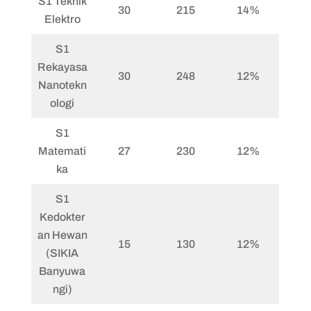
S1 Teknik
30
215
14%
Elektro
S1
Rekayasa
30
248
12%
Nanotekn
ologi
S1
Matemati
27
230
12%
ka
S1
Kedokter
an Hewan
15
130
12%
(SIKIA
Banyuwa
ngi)