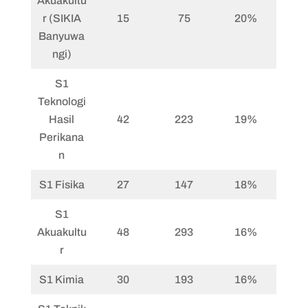
Akuakultu
r (SIKIA
15
75
20%
Banyuwa
ngi)
S1
Teknologi
Hasil
42
223
19%
Perikana
n
S1 Fisika
27
147
18%
S1
Akuakultu
48
293
16%
r
S1 Kimia
30
193
16%