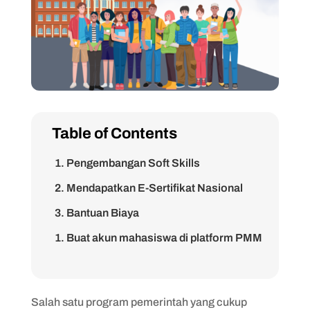
Table of Contents
1. Pengembangan Soft Skills
2. Mendapatkan E-Sertifikat Nasional
3. Bantuan Biaya
1. Buat akun mahasiswa di platform PMM
2. Daftar dan isi data diri
3. Pilih perguruan tinggi penerima yang
Salah satu program pemerintah yang cukup
tersedia