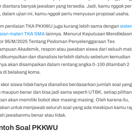
r diantara banyak jawaban yang tersedia. Jadi, kamu
nggak
per
, dalam ujian ini, kamu
nggak
perlu menyusun proposal usaha.
em penilaian TKA PKKWU juga kurang lebih sama dengan
siste
laian materi TKA SMA
lainnya. Menurut Keputusan Mendikdas
r 95/M/2025 Tentang Pedoman Penyelenggaraan Tes
mpuan Akademik, respon atau jawaban siswa dari seluuh mata
 dikumpulkan dan dianalisis terlebih dahulu sebelum kemudian
lnya akan disampaikan dalam rentang angka 0-100 ditambah 2
a di belakang koma.
 skor siswa tidak hanya dianalisis berdasarkan jumlah soal yan
 maupun benar dan bisa jadi sama seperti UTBK, setiap pilihan
ban akan memiliki bobot skor masing-masing. Oleh karena itu,
akan untuk menjawab seluruh soal yang ada meskipun kamu ra
ah jawabanmu benar atau tidak.
ntoh Soal PKKWU