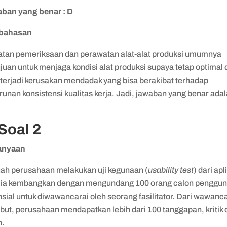
ban yang benar : D
bahasan
atan pemeriksaan dan perawatan alat-alat produksi umumnya
juan untuk menjaga kondisi alat produksi supaya tetap optimal
 terjadi kerusakan mendadak yang bisa berakibat terhadap
unan konsistensi kualitas kerja. Jadi, jawaban yang benar ada
 Soal 2
anyaan
ah perusahaan melakukan uji kegunaan (
usability test
) dari apl
 ia kembangkan dengan mengundang 100 orang calon penggu
sial untuk diwawancarai oleh seorang fasilitator. Dari wawanc
but, perusahaan mendapatkan lebih dari 100 tanggapan, kritik
n.