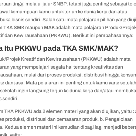
ruan tinggi melalui jalur SNBP, tetapi juga penting sebagai tol
 awal kemampuan kamu untuk terjun ke dunia kerja dan atau
ka bisnis sendiri. Salah satu mata pelajaran pilihan yang diuj
m TKA SMK maupun MAK adalah mata pelajaran Produk/Proje
tif dan Kewirausahaan (PKKWU). Berikut ini pembahasannya:
a Itu PKKWU pada TKA SMK/MAK?
uk/Projek Kreatif dan Kewirausahaan (PKKWU) adalah mata
aran yang mempelajari segala hal tentang kreativitas dan
ausahaan, mulai dari proses produksi, distribusi hingga konsu
g dan jasa. Mata pelajaran ini penting untuk kamu yang setela
 sekolah ingin langsung terjun ke dunia kerja dan/atau membuk
s sendiri.
m TKA PKKWU ada 2 elemen materi yang akan diujikan, yaitu : 
es produksi, distribusi dan pemasaran produk, b. Pengelolaan
a. Kedua elemen materi ini kemudian dibagi lagi menjadi bebe
pik, yaitu: