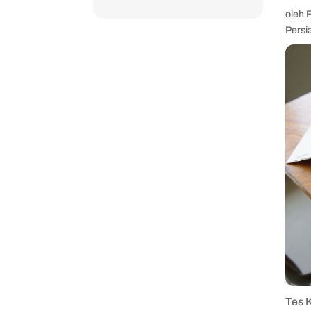
oleh
Persi
Tes 