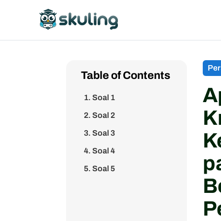
Per
Table of Contents
A
1. Soal 1
K
2. Soal 2
3. Soal 3
K
4. Soal 4
p
5. Soal 5
B
P