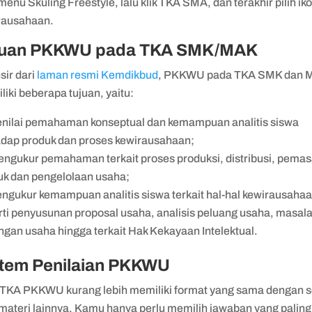
 menu Skuling Freestyle, lalu klik TKA SMA, dan terakhir pilih ik
rausahaan.
juan PKKWU pada TKA SMK/MAK
sir dari
laman resmi Kemdikbud
, PKKWU pada TKA SMK dan 
iki beberapa tujuan, yaitu:
nilai pemahaman konseptual dan kemampuan analitis siswa
adap produk dan proses kewirausahaan;
ngukur pemahaman terkait proses produksi, distribusi, pema
uk dan pengelolaan usaha;
ngukur kemampuan analitis siswa terkait hal-hal kewirausahaa
rti penyusunan proposal usaha, analisis peluang usaha, masal
ngan usaha hingga terkait Hak Kekayaan Intelektual.
stem Penilaian PKKWU
 TKA PKKWU kurang lebih memiliki format yang sama dengan s
materi lainnya. Kamu hanya perlu memilih jawaban yang paling