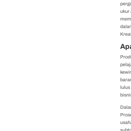
pergu
ukur
membu
dala
Krea
Ap
Prod
pelaj
kewir
baran
lulus
bisni
Dala
Pros
usah
subto