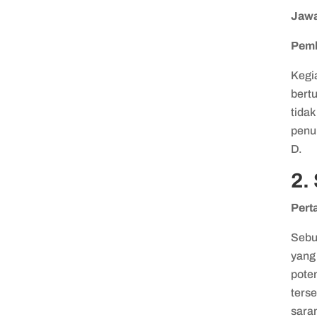
Jawa
Pem
Kegi
bertu
tidak
penur
D.
2.
Pert
Sebu
yang
poten
terse
sara