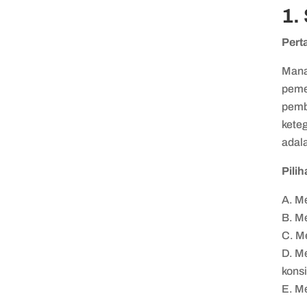
1.
Pert
Mana
peme
pemb
kete
adal
Pili
Me
Me
Me
Me
konsi
Me