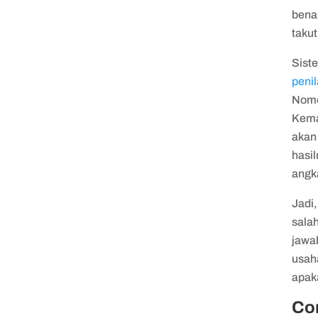
bena
takut
Sist
peni
Nomo
Kema
akan
hasi
angk
Jadi,
salah
jawa
usah
apak
Co