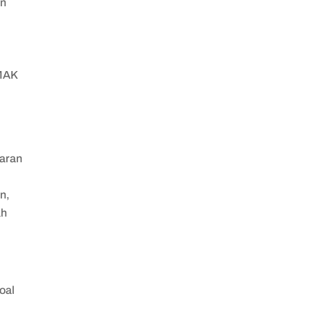
on
MAK
saran
n,
ah
oal