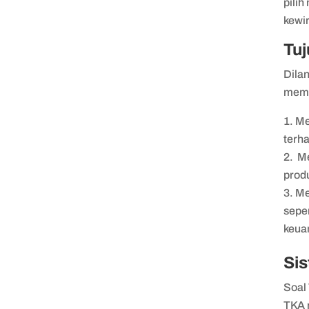
pilih
kewi
Tu
Dilan
memil
Me
terh
Me
prod
Me
sepe
keua
Si
Soal
TKA 