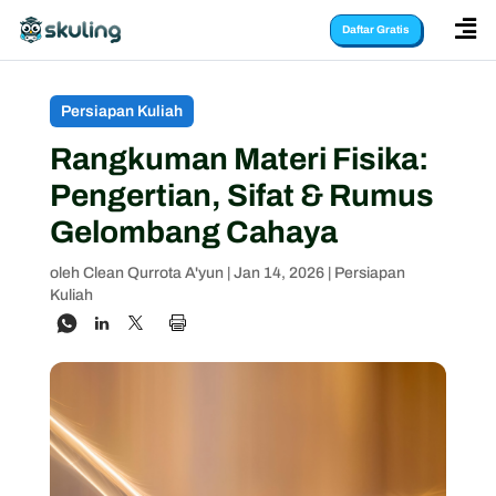

Daftar Gratis
Persiapan Kuliah
Rangkuman Materi Fisika:
Pengertian, Sifat & Rumus
Gelombang Cahaya
oleh
Clean Qurrota A'yun
|
Jan 14, 2026
|
Persiapan
Kuliah