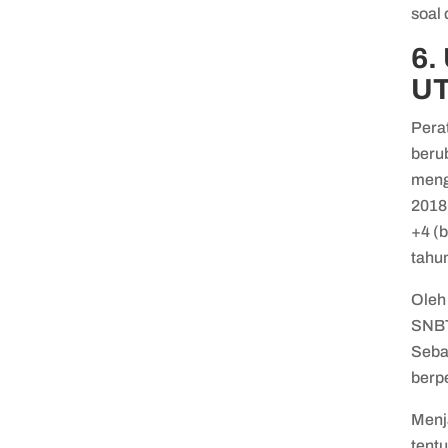
soal
6.
UT
Pera
beru
meng
2018
+4 (b
tahu
Oleh 
SNBT 
Seba
berp
Menj
tent