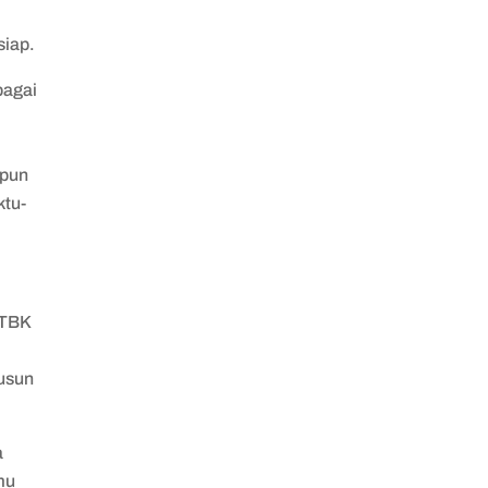
siap.
bagai
apun
ktu-
UTBK
usun
a
mu