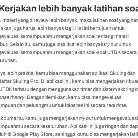
 Kerjakan lebih banyak latihan so
 materi yang direview lebih banyak, maka latihan soal yang ha
jakan juga harus lebih banyak lagi. Hal ini bertujuan untuk
evaluasi kemampuanmu mengerjakan soal tentang materi
but. Selain itu, kamu juga bisa ikut lebih banyak
try out
untuk
evaluasi kemampuanmu mengerjakan soal-soal UTBK secara
luruhan.
ya lebih praktis, kamu bisa menggunakan aplikasi Skuling dan
ftar Skuling Pro. Di aplikasi ini, kamu bisa mengerjakan ribua
 UTBK terbaru dengan menggunakan timer dan sistem skoring
i
onse theory
. Dengan demikian, kamu bisa mengevaluasi
mpuan dan peluangmu untuk lolos tes ini secara
real time.
k cuma itu, kamu juga mengerjakan
try out
untuk mengevaluas
mpuanmu secara keseluruhan. Aplikasi ini juga ringan dan dap
duh di Google Play Store, sehingga kamu bisa mengerjakan lat