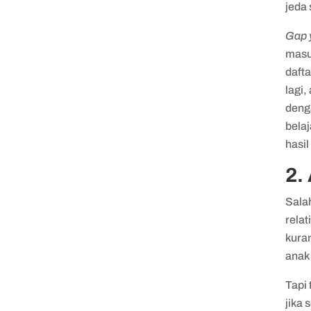
jeda
Gap 
masuk
dafta
lagi,
denga
bela
hasil
2.
Sala
rela
kura
anak
Tapi
jika 