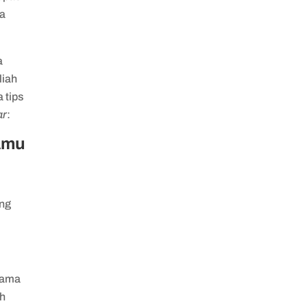
ka
a
liah
a tips
ar
:
amu
ang
tama
ih