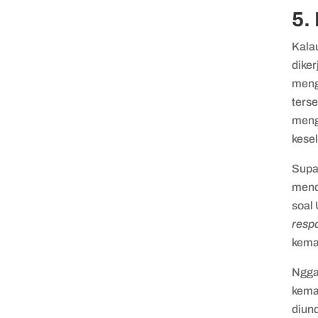
5.
Kalau
diker
meng
terse
meng
kese
Supa
menda
soal
resp
kema
Ngga
kema
diun