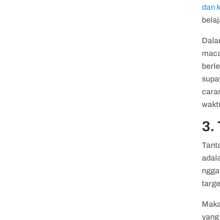
dan k
belaj
Dala
maca
berle
supay
cara
wakt
3.
Tant
adala
ngga
targe
Maka 
yang