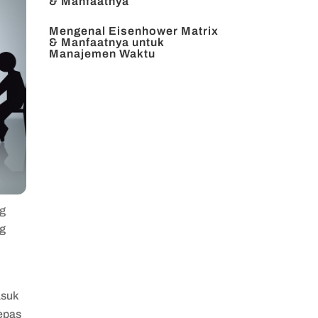
& Manfaatnya
Mengenal Eisenhower Matrix
& Manfaatnya untuk
Manajemen Waktu
ng
ng
asuk
lepas