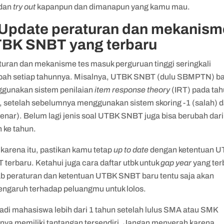
 dan
try out
kapanpun dan dimanapun yang kamu mau.
 Update peraturan dan mekanism
BK SNBT yang terbaru
turan dan mekanisme tes masuk perguruan tinggi seringkali
bah setiap tahunnya. Misalnya, UTBK SNBT (dulu SBMPTN) b
gunakan sistem penilaian
item response theory
(IRT) pada ta
, setelah sebelumnya menggunakan sistem skoring -1 (salah) 
enar). Belum lagi jenis soal UTBK SNBT juga bisa berubah dari
n ke tahun.
karena itu, pastikan kamu tetap
up to date
dengan ketentuan 
terbaru. Ketahui juga cara daftar utbk untuk
gap year
yang ter
b peraturan dan ketentuan UTBK SNBT baru tentu saja akan
engaruh terhadap peluangmu untuk lolos.
adi mahasiswa lebih dari 1 tahun setelah lulus SMA atau SMK
unya memiliki tantangan tersendiri. Jangan menyerah karena