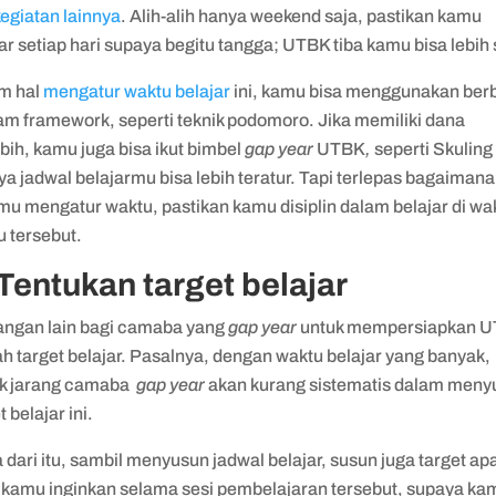
egiatan lainnya
. Alih-alih hanya weekend saja, pastikan kamu
ar setiap hari supaya begitu tangga; UTBK tiba kamu bisa lebih 
m hal
mengatur waktu belajar
ini, kamu bisa menggunakan ber
m framework, seperti teknik podomoro. Jika memiliki dana
bih, kamu juga bisa ikut bimbel
gap year
UTBK
,
seperti Skuling
a jadwal belajarmu bisa lebih teratur. Tapi terlepas bagaiman
mu mengatur waktu, pastikan kamu disiplin dalam belajar di wa
u tersebut.
 Tentukan target belajar
angan lain bagi camaba yang
gap year
untuk mempersiapkan 
h target belajar. Pasalnya, dengan waktu belajar yang banyak,
k jarang camaba
gap year
akan kurang sistematis dalam meny
t belajar ini.
dari itu, sambil menyusun jadwal belajar, susun juga target ap
 kamu inginkan selama sesi pembelajaran tersebut, supaya ka