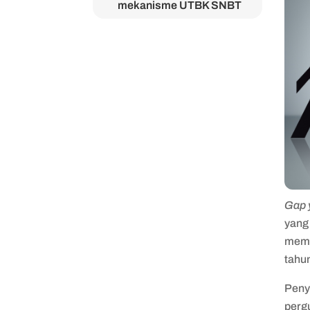
mekanisme UTBK SNBT
yang terbaru
Gap 
yang 
memu
tahu
Pen
perg