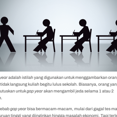
year
adalah istilah yang digunakan untuk menggambarkan ora
tidak langsung kuliah begitu lulus sekolah. Biasanya, orang ya
tuskan untuk
gap year
akan mengambil jeda selama 1 atau 2
n.
yebab
gap year
bisa bermacam-macam, mulai dari gagal tes m
uruan tinggi yang diinginkan hingga masalah ekonomi. Tapi ter