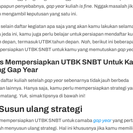
 apapun penyebabnya,
gap year
kuliah
is fine.
Nggak masalah ji
 mengambil keputusan yang satu ini.
 selain daftar kegiatan apa saja yang akan kamu lakukan selam
jeda ini, kamu juga perlu belajar untuk persiapan mendaftar ku
n depan, termasuk UTBK tahun depan.
Nah
, berikut ini beberap
ersiapkan UTBK SNBT untuk kamu yang memutuskan
gap ye
ps Mempersiapkan UTBK SNBT Untuk K
ng Gap Year
daftar kuliah setelah
gap year
sebenarnya tidak jauh berbeda
an lainnya. Hanya saja, kamu perlu mempersiapkan strategi y
h matang.
Yuk,
simak tipsnya di bawah ini!
 Susun ulang strategi
 mempersiapkan UTBK SNBT untuk camaba
gap year
yang per
ah menyusun ulang strategi. Hal ini khususnya jika kamu memil