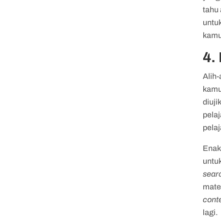
tahu 
untuk
kamu 
4.
Alih
kamu
diuji
pela
pelaj
Ena
untu
sear
mater
cont
lagi.