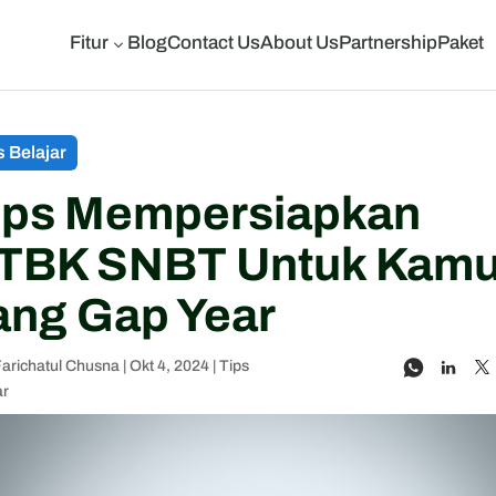
Fitur
Blog
Contact Us
About Us
Partnership
Paket
3
s Belajar
ips Mempersiapkan
TBK SNBT Untuk Kam
ang Gap Year
Farichatul Chusna
|
Okt 4, 2024
|
Tips
ar