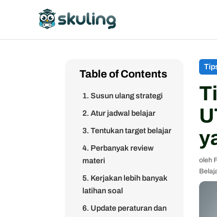
Tip
Table of Contents
T
1. Susun ulang strategi
U
2. Atur jadwal belajar
3. Tentukan target belajar
y
4. Perbanyak review
materi
oleh
Belaj
5. Kerjakan lebih banyak
latihan soal
6. Update peraturan dan