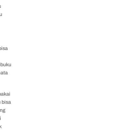
s
u
bisa
-buku
mata
pakai
 bisa
ang
i
k