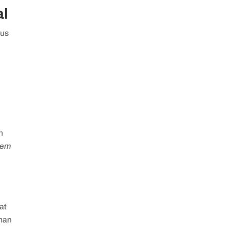
al
rus
n
tem
i
at
ihan