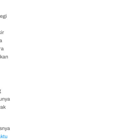
egi
t
ir
la
ra
tkan
g
punya
yak
usnya
aktu