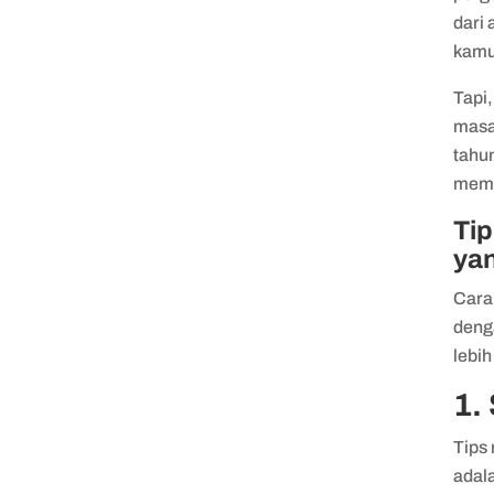
dari
kamu
Tapi,
masa 
tahu
memp
Ti
ya
Cara 
deng
lebi
1.
Tips
adal