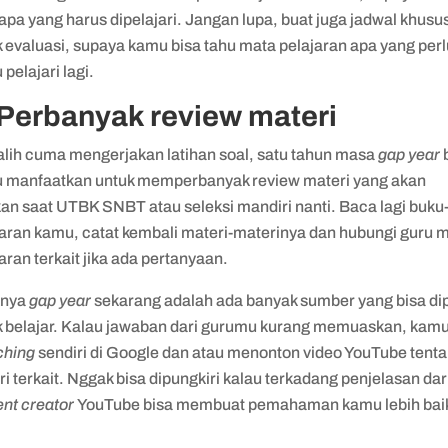
apa yang harus dipelajari. Jangan lupa, buat juga jadwal khusu
 evaluasi, supaya kamu bisa tahu mata pelajaran apa yang perl
pelajari lagi.
 Perbanyak review materi
-alih cuma mengerjakan latihan soal, satu tahun masa
gap year
 manfaatkan untuk memperbanyak review materi yang akan
kan saat UTBK SNBT atau seleksi mandiri nanti. Baca lagi buku
jaran kamu, catat kembali materi-materinya dan hubungi guru 
aran terkait jika ada pertanyaan.
knya
gap year
sekarang adalah ada banyak sumber yang bisa di
k belajar. Kalau jawaban dari gurumu kurang memuaskan, kamu
ching
sendiri di Google dan atau menonton video YouTube tent
i terkait. Nggak bisa dipungkiri kalau terkadang penjelasan dar
ent creator
YouTube bisa membuat pemahaman kamu lebih bai