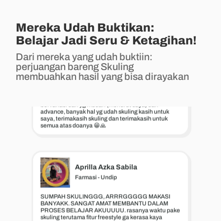
skully nya okee, karena bisa bikin kita makin paham
sama konsep soal
Mereka Udah Buktikan:
Belajar Jadi Seru & Ketagihan!
Naufal Athala Putra
Dari mereka yang udah buktiin:
Teknik Elektro - UB
perjuangan bareng Skuling
membuahkan hasil yang bisa dirayakan
SERU, SERU BANGET ‼️ biasnaya yg belajar bosen,
disini kayak main games gitu, battle sama orang...
kejar top global... intinya seru banget, soal2nya juga
bervariasi dari yg mudah (menurut saya) dan
advance, banyak hal yg udah skuling kasih untuk
saya, terimakasih skuling dan terimakasih untuk
semua atas doanya 😁🙏
Aprilla Azka Sabila
Farmasi - Undip
SUMPAH SKULINGGG, ARRRGGGGG MAKASI
BANYAKK. SANGAT AMAT MEMBANTU DALAM
PROSES BELAJAR AKUUUUU. rasanya waktu pake
skuling terutama fitur freestyle ga kerasa kaya