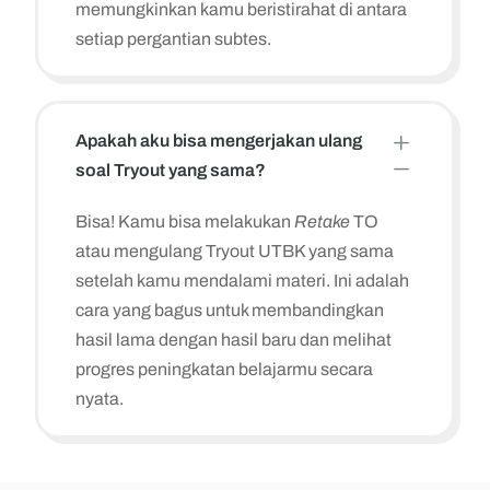
memungkinkan kamu beristirahat di antara
setiap pergantian subtes.
L
Apakah aku bisa mengerjakan ulang
K
soal Tryout yang sama?
Bisa! Kamu bisa melakukan
Retake
TO
atau mengulang Tryout UTBK yang sama
setelah kamu mendalami materi. Ini adalah
cara yang bagus untuk membandingkan
hasil lama dengan hasil baru dan melihat
progres peningkatan belajarmu secara
nyata.
Zulfa Dwiyana
Kimia - UGM
Nggak nyesel sama sekali langganan sebulan di
skuling. Bener² worth it, soal² pk pm nya hots. Soal
literasi pembahasannya mudah dipahami. Fitur