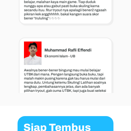
belajar, malahan kaya main game. Tiap duduk
nunggu apa atau gabut pasti buka skuling karna
secandu ituu. fitur tryout nya apalagii bener2 ngasah
pikiran kek argghhhhh. bakal kangen suara skor
bener 'trululing'✨✨✨✨
Muhammad Rafli Effendi
Ekonomi Islam - UB
Awalnya bener-bener bingung mau mulai belajar
UTBK dari mana. Pengen langsung buka buku, tapi
malah makin pusing karena gak tau harus mulai dari
mana dulu. Untung ketemu Skuling! Latihan soalnya
lengkap, pembahasannya jelas, dan ada banyak
pilihan tryout, gak cuma UTBK, tapi juga buat seleksi
mandiri PTN lainnya. Belajarnya jadi lebih terarah.
Plus, fitur battle & leaderboard-nya bikin semangat
terus. Serius, belajar jadi lebih ringan tapi tetep
maksimal!
Siap Tembus