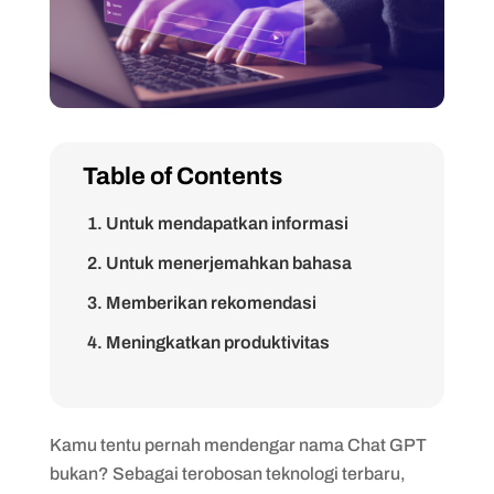
Table of Contents
1. Untuk mendapatkan informasi
2. Untuk menerjemahkan bahasa
3. Memberikan rekomendasi
4. Meningkatkan produktivitas
5. Meningkatkan efisiensi layanan
pelanggan
Kamu tentu pernah mendengar nama Chat GPT
1. Cepat
bukan? Sebagai terobosan teknologi terbaru,
2. Menggunakan bahasa yang teratur dan