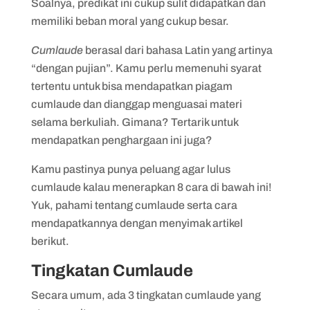
Soalnya, predikat ini cukup sulit didapatkan dan
5. Optimalkan fasilitas kampus
memiliki beban moral yang cukup besar.
6. Bangun lingkungan pertemanan yang
Cumlaude
berasal dari bahasa Latin yang artinya
sehat dan positif
“dengan pujian”. Kamu perlu memenuhi syarat
tertentu untuk bisa mendapatkan piagam
7. Perhatikan persentase nilai dan
cumlaude dan dianggap menguasai materi
kehadiran
selama berkuliah. Gimana? Tertarik untuk
8. Kelola waktu dengan bijak
mendapatkan penghargaan ini juga?
Kamu pastinya punya peluang agar lulus
cumlaude kalau menerapkan 8 cara di bawah ini!
Yuk, pahami tentang cumlaude serta cara
mendapatkannya dengan menyimak artikel
berikut.
Tingkatan Cumlaude
Secara umum, ada 3 tingkatan cumlaude yang