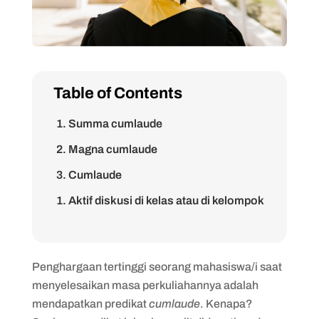
Table of Contents
1. Summa cumlaude
2. Magna cumlaude
3. Cumlaude
1. Aktif diskusi di kelas atau di kelompok
belajar
2. Kerjakan tugas dan uian dengan
maksimal
Penghargaan tertinggi seorang mahasiswa/i saat
menyelesaikan masa perkuliahannya adalah
3. Disiplin dalam segala hal
mendapatkan predikat
cumlaude
. Kenapa?
4. Tekun belajar mandiri