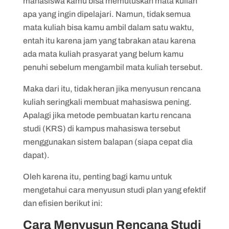
mahasiswa kamu bisa memutuskan mata kuliah
6. Sesuaikan jadwal organisasi dengan
apa yang ingin dipelajari. Namun, tidak semua
rencana studi yang telah dibuat
mata kuliah bisa kamu ambil dalam satu waktu,
7. Jangan ragu untuk berkonsultasi
entah itu karena jam yang tabrakan atau karena
dengan dosen pembimbing akademik
ada mata kuliah prasyarat yang belum kamu
1. Target perkuliahan menjadi lebih
penuhi sebelum mengambil mata kuliah tersebut.
terarah
Maka dari itu, tidak heran jika menyusun rencana
2. Manajemen waktu menjadi lebih mudah
kuliah seringkali membuat mahasiswa pening.
Apalagi jika metode pembuatan kartu rencana
3. Kuliah lulus dengan baik, organisasi
studi (KRS) di kampus mahasiswa tersebut
berjalan lancar
menggunakan sistem balapan (siapa cepat dia
dapat).
Oleh karena itu, penting bagi kamu untuk
mengetahui cara menyusun studi plan yang efektif
dan efisien berikut ini:
Cara Menyusun Rencana Studi