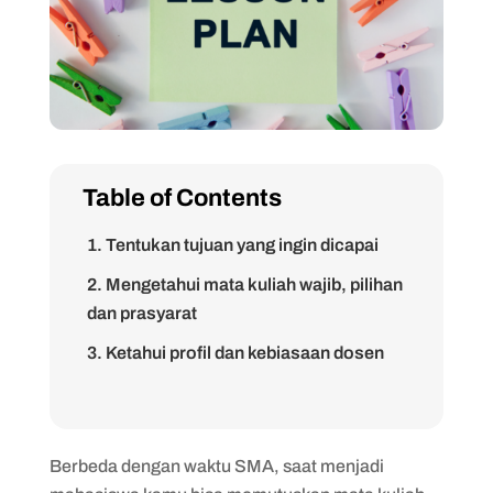
Table of Contents
1. Tentukan tujuan yang ingin dicapai
2. Mengetahui mata kuliah wajib, pilihan
dan prasyarat
3. Ketahui profil dan kebiasaan dosen
4. Siapkan gawai dan internet yang
memadai
5. Buat rencana A dan rencana B
Berbeda dengan waktu SMA, saat menjadi