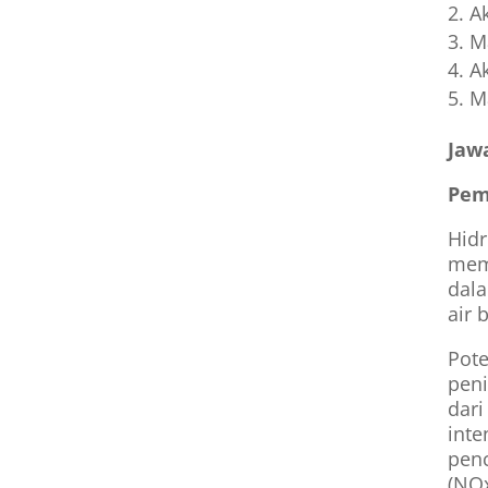
A
M
A
M
Jaw
Pem
Hidr
memp
dala
air 
Pote
peni
dar
inte
penc
(NOx