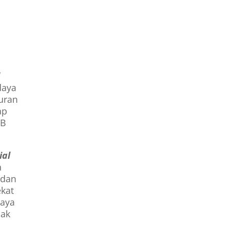
l
daya
uran
ap
 B
ial
h
 dan
ekat
iaya
dak