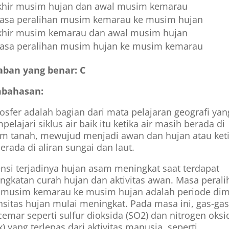
khir musim hujan dan awal musim kemarau
asa peralihan musim kemarau ke musim hujan
khir musim kemarau dan awal musim hujan
asa peralihan musim hujan ke musim kemarau
aban yang benar: C
bahasan:
osfer adalah bagian dari mata pelajaran geografi yan
elajari siklus air baik itu ketika air masih berada di
m tanah, mewujud menjadi awan dan hujan atau ket
berada di aliran sungai dan laut.
nsi terjadinya hujan asam meningkat saat terdapat
ngkatan curah hujan dan aktivitas awan. Masa perali
i musim kemarau ke musim hujan adalah periode di
nsitas hujan mulai meningkat. Pada masa ini, gas-ga
emar seperti sulfur dioksida (SO2) dan nitrogen oksi
) yang terlepas dari aktivitas manusia, seperti