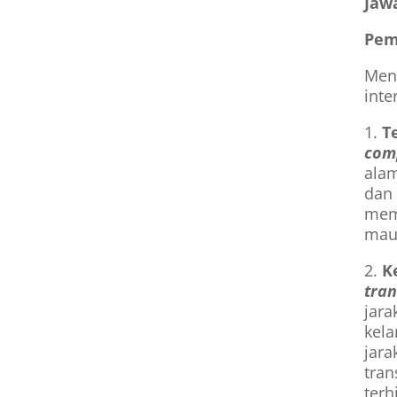
Jaw
Pem
Men
inte
1.
T
com
ala
dan
mem
mau 
2.
K
tran
jara
kela
jara
tran
terh