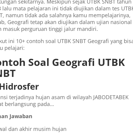
kungan sekitarnya. Meskipun sejak UTBK SNBT tahun
 lalu mata pelajaran ini tidak diujikan dalam tes UTB
T, namun tidak ada salahnya kamu mempelajarinya,
b, Geografi tetap akan diujikan dalam ujian nasional
n masuk perguruan tinggi jalur mandiri.
kut ini 10+ contoh soal UTBK SNBT Geografi yang bis
 pelajari:
ntoh Soal Geografi UTBK
NBT
 Hidrosfer
nsi terjadinya hujan asam di wilayah JABODETABEK
at berlangsung pada…
ihan Jawaban
wal dan akhir musim hujan