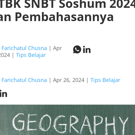
TBK SNBT Soshum 202
an Pembahasannya
h
Farichatul Chusna
|
Apr
2024
|
Tips Belajar
h
Farichatul Chusna
|
Apr 26, 2024
|
Tips Belajar