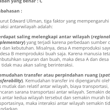
aban yang benar : C
bahasan :
urut Edward Ullman, tiga faktor yang mempengaruhi
raksi antarwilayah adalah:
erdapat saling melengkapi antar wilayah (
regiona
plementary
)
yang terjadi karena perbedaan sumber 
m dan kebutuhan. Misalnya, desa A memproduksi say
 desa B memproduksi buah saja. Karena manusia tet
butuhkan sayuran dan buah, maka desa A dan desa
tidak mau akan saling berinteraksi.
emudahan transfer atau perpindahan ruang (
spat
sferability
)
. Kemudahan transfer ini dipengaruhi ole
k mutlak dan relatif antar wilayah, biaya transportasi,
ncaran sarana transportasi antar wilayah. Semakin d
k antar kedua wilayah tersebut dan semakin murah b
sportasinya, maka interaksi antar wilayah semakin ti
indarkan.