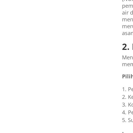
pemb
air
meny
meru
asam
2.
Men
meme
Pil
P
K
K
P
S