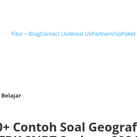
Fitur
Blog
Contact Us
About Us
Partnership
Paket
3
 Belajar
0+ Contoh Soal Geograf