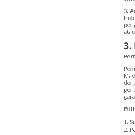
3.
A
Hubu
peng
atau
3.
Per
Pem
Mad
deng
pen
gar
Pil
S
P