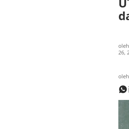
U
d
ole
26, 
ole