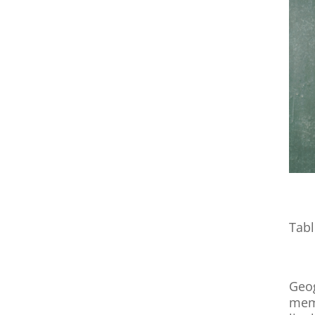
Tabl
Geog
memp