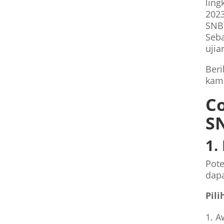
ling
2023
SNB
Seba
ujia
Beri
kamu
Co
S
1.
Pote
dap
Pil
A