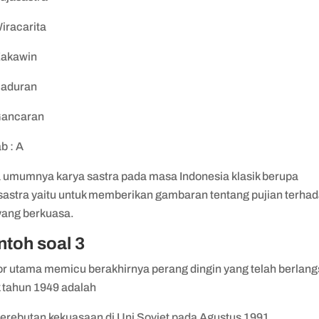
Wiracarita
Kakawin
Saduran
Gancaran
b : A
 umumnya karya sastra pada masa Indonesia klasik berupa
sastra yaitu untuk memberikan gambaran tentang pujian terha
 yang berkuasa.
ntoh soal 3
or utama memicu berakhirnya perang dingin yang telah berlan
k tahun 1949 adalah
Perebutan kekuasaan di Uni Soviet pada Agustus 1991