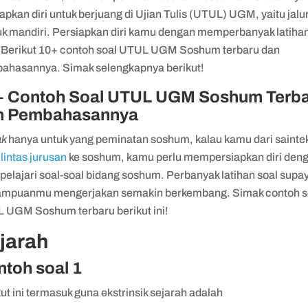
apkan diri untuk berjuang di Ujian Tulis (UTUL) UGM, yaitu jalu
k mandiri. Persiapkan diri kamu dengan memperbanyak latiha
. Berikut 10+ contoh soal UTUL UGM Soshum terbaru dan
ahasannya. Simak selengkapnya berikut!
+ Contoh Soal UTUL UGM Soshum Terb
n Pembahasannya
ak
hanya untuk yang peminatan soshum, kalau kamu dari saintek
 lintas jurusan
ke soshum, kamu perlu mempersiapkan diri den
elajari soal-soal bidang soshum. Perbanyak latihan soal supa
mpuanmu mengerjakan semakin berkembang. Simak contoh s
 UGM Soshum terbaru berikut ini!
jarah
toh soal 1
ikut ini termasuk guna ekstrinsik sejarah adalah