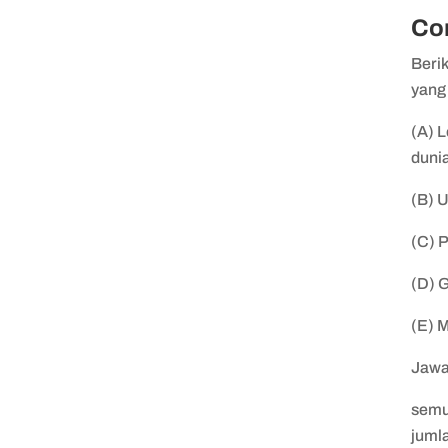
Con
Beri
yang
(A) L
duni
(B) 
(C) 
(D) 
(E) 
Jawa
semu
juml