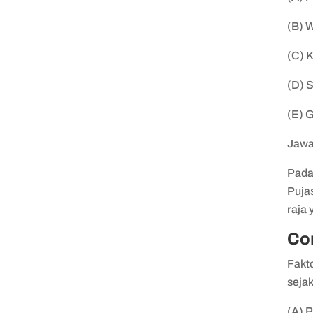
(B) 
(C) 
(D) 
(E) 
Jawa
Pada
Puja
raja
Co
Fakt
seja
(A) 