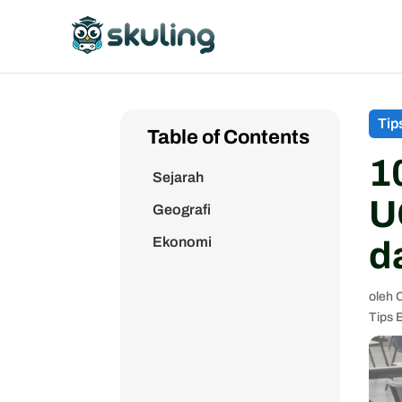
Tip
Table of Contents
1
Sejarah
U
Geografi
Ekonomi
d
oleh
C
Tips 