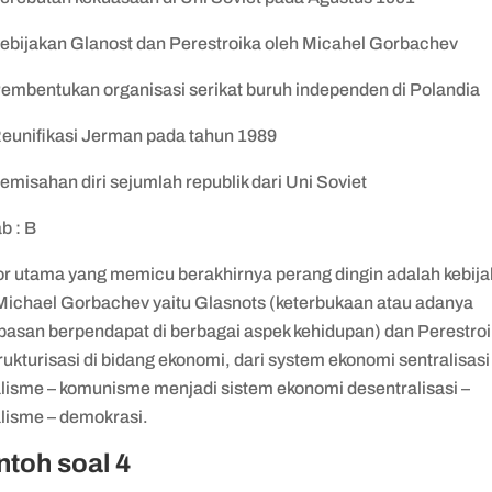
Kebijakan Glanost dan Perestroika oleh Micahel Gorbachev
Pembentukan organisasi serikat buruh independen di Polandia
Reunifikasi Jerman pada tahun 1989
emisahan diri sejumlah republik dari Uni Soviet
b : B
or utama yang memicu berakhirnya perang dingin adalah kebij
 Michael Gorbachev yaitu Glasnots (keterbukaan atau adanya
basan berpendapat di berbagai aspek kehidupan) dan Perestro
rukturisasi di bidang ekonomi, dari system ekonomi sentralisasi
alisme – komunisme menjadi sistem ekonomi desentralisasi –
alisme – demokrasi.
ntoh soal 4