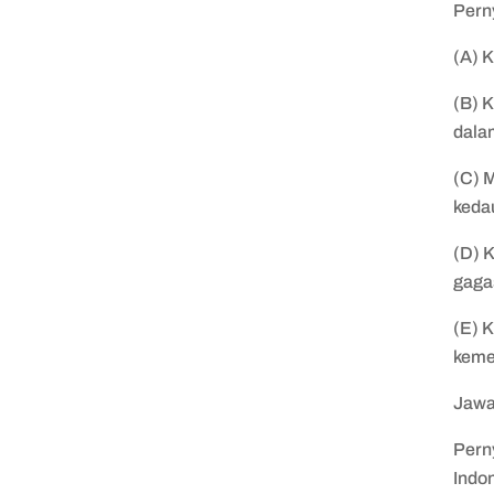
Perny
(A) 
(B) 
dala
(C) 
keda
(D) 
gaga
(E) 
keme
Jawa
Pern
Indo