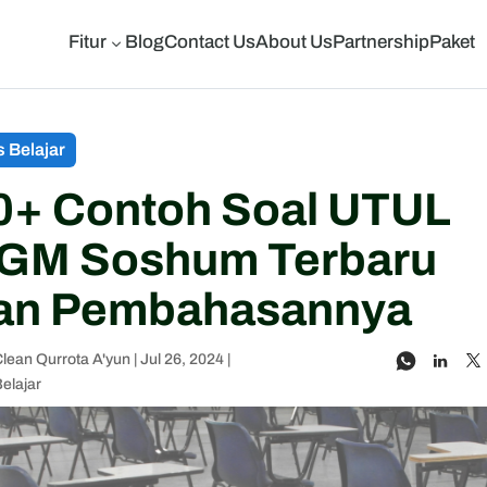
Fitur
Blog
Contact Us
About Us
Partnership
Paket
3
s Belajar
0+ Contoh Soal UTUL
GM Soshum Terbaru
an Pembahasannya
lean Qurrota A'yun
|
Jul 26, 2024
|
Belajar