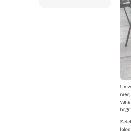
Univ
menj
yang
begi
Sete
lolo