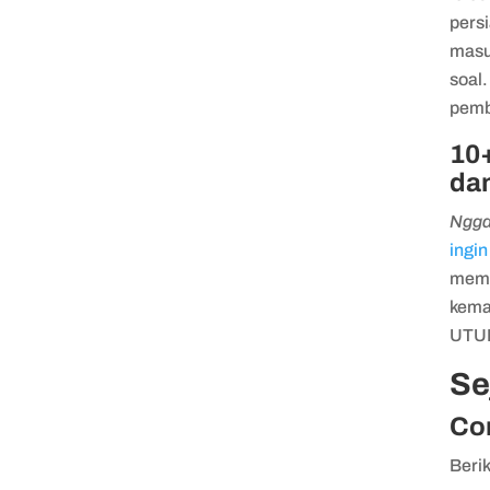
persi
masu
soal
pemb
10
da
Ngg
ingin
memp
kema
UTUL
Se
Con
​​Ber