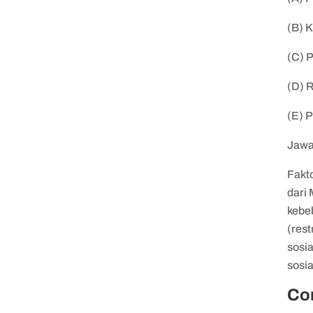
(B) 
(C) 
(D) 
(E) P
Jawa
Fakt
dari
kebe
(rest
sosi
sosi
Co