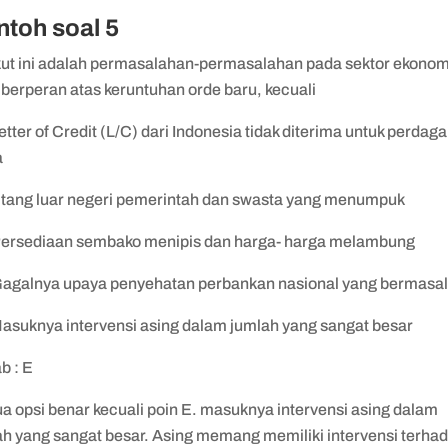
toh soal 5
kut ini adalah permasalahan-permasalahan pada sektor ekonom
 berperan atas keruntuhan orde baru, kecuali
etter of Credit (L/C) dari Indonesia tidak diterima untuk perda
a
Utang luar negeri pemerintah dan swasta yang menumpuk
Persediaan sembako menipis dan harga- harga melambung
Gagalnya upaya penyehatan perbankan nasional yang bermasa
Masuknya intervensi asing dalam jumlah yang sangat besar
b : E
a opsi benar kecuali poin E. masuknya intervensi asing dalam
ah yang sangat besar. Asing memang memiliki intervensi terha