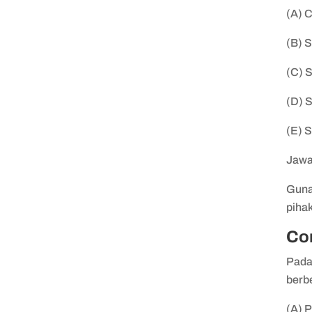
(A) 
(B) 
(C) 
(D) 
(E) 
Jawa
Guna
pihak
Co
Pada
berb
(A) 