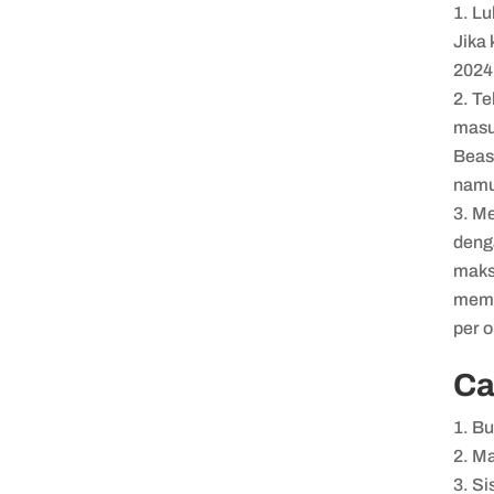
Lu
Jika
2024
Te
masu
Beas
namu
Me
deng
maks
memp
per 
Ca
Bu
Ma
Si