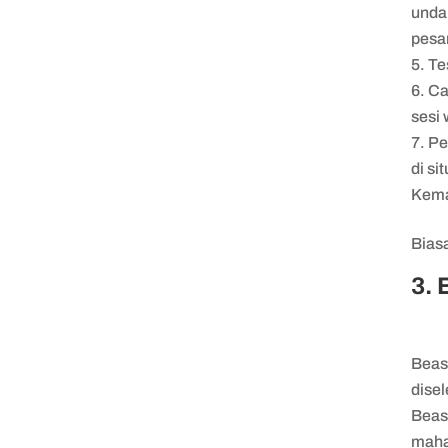
undan
pesa
Te
Ca
sesi
Pe
di s
Kema
Bias
3. 
Beas
dise
Beasi
maha