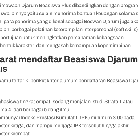
timewaan Djarum Beasiswa Plus dibandingkan dengan progra
iswa lainnya yaitu selain menerima bantuan keuangan selama 
n, para penerima yang dikenal sebagai Beswan Djarum juga ak
lani berbagai pelatihan keterampilan interpersonal (soft skills
 bertujuan untuk meningkatkan pemahaman kebangsaan,
entuk karakter, dan mengasah kemampuan kepemimpinan.
arat mendaftar Beasiswa Djaru
us
 kamu tertarik, berikut kriteria umum pendaftaran Beasiswa Dj
:
hasiswa tingkat empat, sedang menjalani studi Strata 1 atau
ma 4, dari berbagai bidang ilmu.
mpunyai Indeks Prestasi Kumulatif (IPK) minimum 3.00 pada
ster ketiga, dan mampu menjaga IPK tersebut hingga akhir
ster keempat.