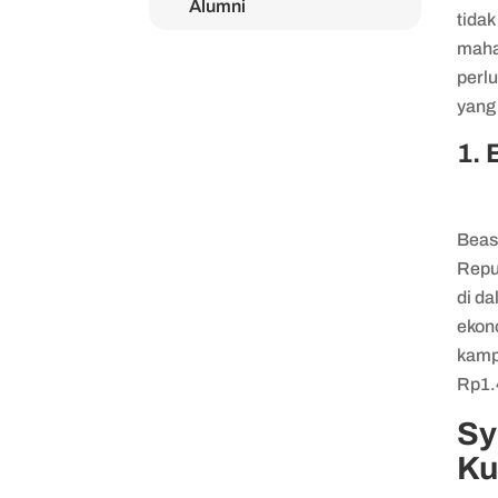
Alumni
tidak
Syarat mendaftar
maha
Beasiswa Talenta
perlu
Indonesia
yang
Cara mendaftar Beasiswa
1. 
Talenta Indonesia
Beas
Repub
di d
ekon
kamp
Rp1.
Sy
Ku