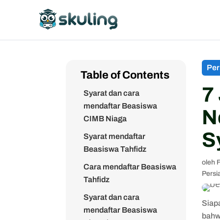
Djarum Plus
Syarat mendaftar
Beasiswa Indonesia
Bangkit
Cara mendaftar Beasiswa
Per
Table of Contents
Indonesia Bangkit
7
Syarat dan cara
mendaftar Beasiswa
N
CIMB Niaga
S
Syarat mendaftar
Beasiswa Tahfidz
oleh
Cara mendaftar Beasiswa
Persi
Tahfidz
Syarat dan cara
Siapa
mendaftar Beasiswa
bahw