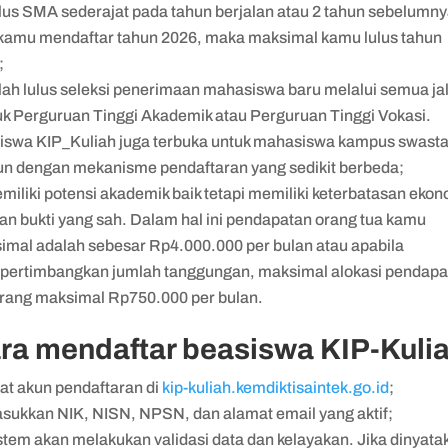
lus SMA sederajat pada tahun berjalan atau 2 tahun sebelumny
 kamu mendaftar tahun 2026, maka maksimal kamu lulus tahun
;
lah lulus seleksi penerimaan mahasiswa baru melalui semua ja
k Perguruan Tinggi Akademik atau Perguruan Tinggi Vokasi.
iswa KIP_Kuliah juga terbuka untuk mahasiswa kampus swasta
n dengan mekanisme pendaftaran yang sedikit berbeda;
miliki potensi akademik baik tetapi memiliki keterbatasan eko
an bukti yang sah. Dalam hal ini pendapatan orang tua kamu
imal adalah sebesar Rp4.000.000 per bulan atau apabila
ertimbangkan jumlah tanggungan, maksimal alokasi pendapa
orang maksimal Rp750.000 per bulan.
ra mendaftar beasiswa KIP-Kuli
at akun pendaftaran di
kip-kuliah.kemdiktisaintek.go.id
;
sukkan NIK, NISN, NPSN, dan alamat email yang aktif;
stem akan melakukan validasi data dan kelayakan. Jika dinyata