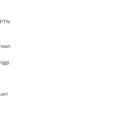
e
u PTN
imaan
nggi,
uari