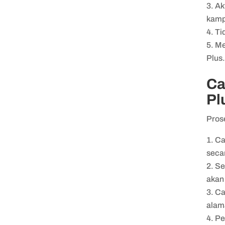
Ak
kamp
Ti
Me
Plus
Ca
Pl
Pros
Ca
seca
Se
akan
Ca
alam
Pe