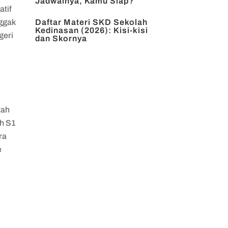
Jadwalnya, Kamu Siap?
atif
nggak
Daftar Materi SKD Sekolah
Kedinasan (2026): Kisi-kisi
geri
dan Skornya
tah
ah S1
ra
e