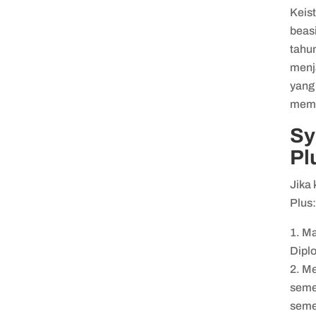
Keis
beas
tahu
menja
yang
memb
Sy
Pl
Jika
Plus
Ma
Diplo
Me
seme
seme