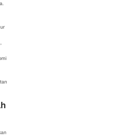
a.
lur
,
nomi
tan
ah
kan