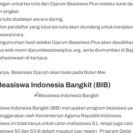
gan untuk tes tulis dari Djarum Beasiswa Plus melalui surel d
n singkat.
s tulis diadakan secara daring.
lon pendaftar yang lulus tes tulis akan diundang untuk menjalan
 wawancara.
ngumuman hasil seleksi Djarum Beasiswa Plus akan dipublika
itus web resmi djarumbeasiswaplus.org, serta diumumkan di Ba
hasiswaan di kampus.
anya, Beasiswa Djarum akan buka pada Bulan Mei.
Beasiswa Indonesia Bangkit (BIB)
iswa Indonesia Bangkit (BIB) merupakan program beasiswa y
lenggarakan oleh Kementerian Agama Republik Indonesia.
swa ini tidak hanya untuk calon mahasiswa S1, tetapi juga cal
siswa S2 dan S3 di dalam maupun luar negeri. Program Gelar