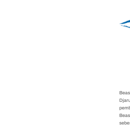
Beas
Djar
pemb
Beas
sebe