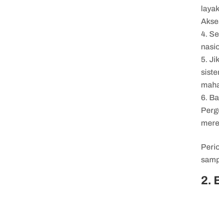
laya
Akses
Se
nasi
Ji
sist
maha
Ba
Perg
mere
Peri
samp
2.