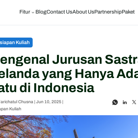
Fitur
Blog
Contact Us
About Us
Partnership
Paket
3
siapan Kuliah
engenal Jurusan Sast
elanda yang Hanya Ad
atu di Indonesia
Farichatul Chusna
|
Jun 10, 2025
|
apan Kuliah