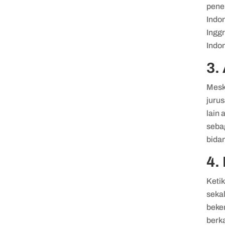
pene
Indo
Ingg
Indon
3.
Mesk
jurus
lain
sebag
bidan
4.
Keti
seka
beke
berk