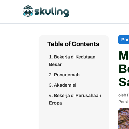
Per
Table of Contents
M
1. Bekerja di Kedutaan
Besar
B
2. Penerjemah
S
3. Akademisi
4. Bekerja di Perusahaan
oleh
Persi
Eropa