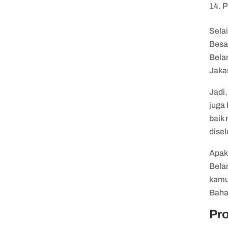
P
Sela
Besa
Bela
Jakar
Jadi,
juga 
baik 
dise
Apak
Belan
kamu 
Baha
Pro