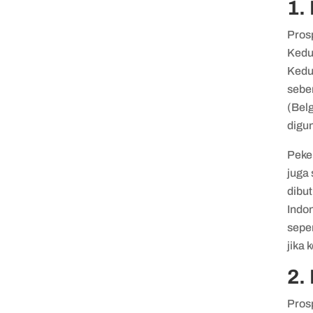
1.
Prosp
Kedu
Kedu
sebe
(Belg
digun
Peke
juga
dibut
Indon
seper
jika
2.
Prosp