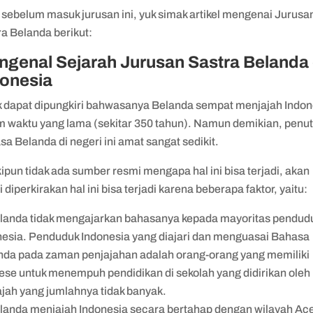
 sebelum masuk jurusan ini, yuk simak artikel mengenai Jurusa
a Belanda berikut:
genal Sejarah Jurusan Sastra Belanda 
donesia
k dapat dipungkiri bahwasanya Belanda sempat menjajah Indon
m waktu yang lama (sekitar 350 tahun). Namun demikian, penu
a Belanda di negeri ini amat sangat sedikit.
pun tidak ada sumber resmi mengapa hal ini bisa terjadi, akan
i diperkirakan hal ini bisa terjadi karena beberapa faktor, yaitu:
landa tidak mengajarkan bahasanya kepada mayoritas pendud
nesia. Penduduk Indonesia yang diajari dan menguasai Bahasa
nda pada zaman penjajahan adalah orang-orang yang memiliki
lese untuk menempuh pendidikan di sekolah yang didirikan oleh
ajah yang jumlahnya tidak banyak.
landa menjajah Indonesia secara bertahap dengan wilayah Ac