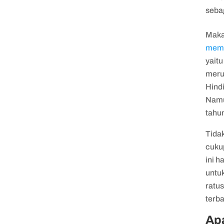
seba
Maka 
memp
yaitu
meru
Hind
Namun
tahu
Tidak
cuku
ini 
untu
ratu
terb
Apa