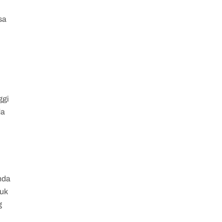
sa
ggi
da
i
nda
tuk
g