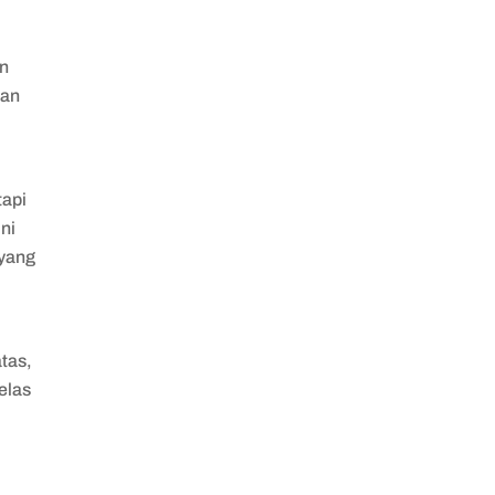
an
aan
tapi
ni
yang
tas,
elas