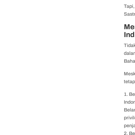
Tapi,
Sastr
Men
In
Tida
dala
Bahas
Meski
tetap
Be
Indo
Bela
privi
penj
Be