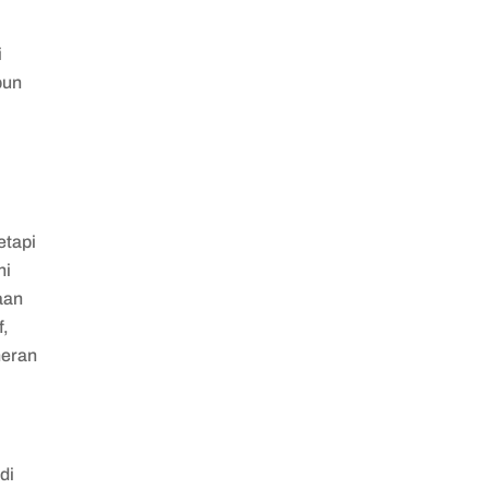
i
pun
etapi
ni
aan
f,
heran
di