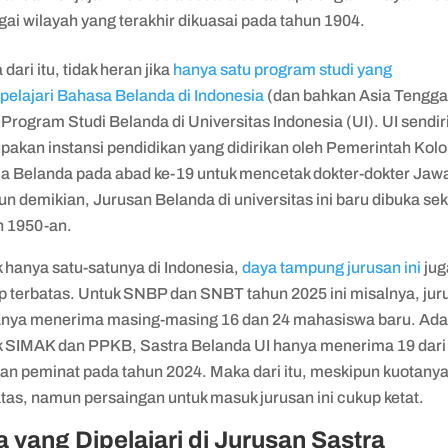
gai wilayah yang terakhir dikuasai pada tahun 1904.
dari itu, tidak heran jika
hanya satu program studi yang
elajari Bahasa Belanda di Indonesia
(dan bahkan Asia Tengga
 Program Studi Belanda di Universitas Indonesia (UI). UI sendir
pakan instansi pendidikan yang didirikan oleh Pemerintah Kolo
ia Belanda pada abad ke-19 untuk mencetak dokter-dokter Jaw
 demikian, Jurusan Belanda di universitas ini baru dibuka sek
n 1950-an.
 hanya satu-satunya di Indonesia,
daya tampung jurusan ini
jug
p terbatas. Untuk SNBP dan SNBT tahun 2025 ini misalnya, jur
hanya menerima masing-masing 16 dan 24 mahasiswa baru. Ad
k SIMAK dan PPKB, Sastra Belanda UI hanya menerima 19 dari
san peminat pada tahun 2024. Maka dari itu, meskipun kuotany
atas, namun persaingan untuk masuk jurusan ini cukup ketat.
 yang Dipelajari di Jurusan Sastra