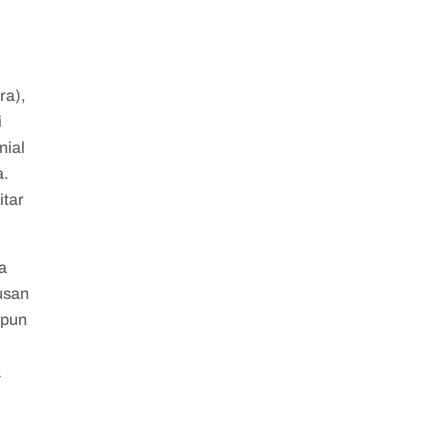
ra),
i
nial
a.
itar
a
usan
apun
a