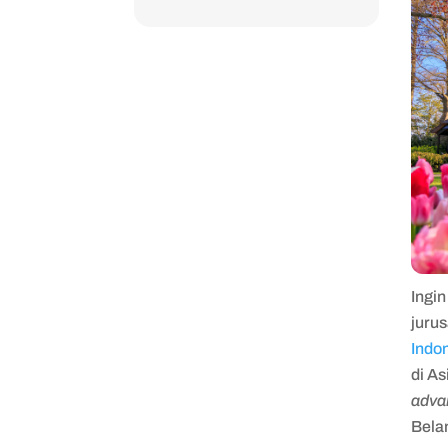
Ingin
jurus
Indon
di As
adva
Bela