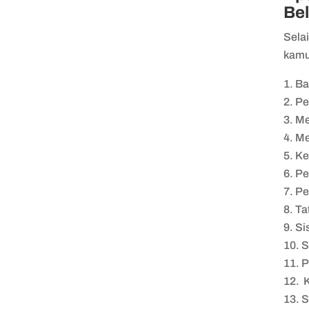
Be
Selai
kamu 
Ba
Pe
Me
Me
Ke
Pe
Pe
Ta
Si
S
P
K
S