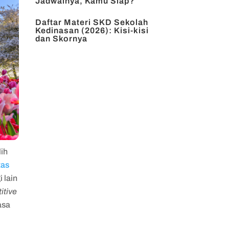
Jadwalnya, Kamu Siap?
Daftar Materi SKD Sekolah
Kedinasan (2026): Kisi-kisi
dan Skornya
lih
tas
 lain
itive
asa