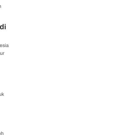
n
di
esia
tur
uk
eh