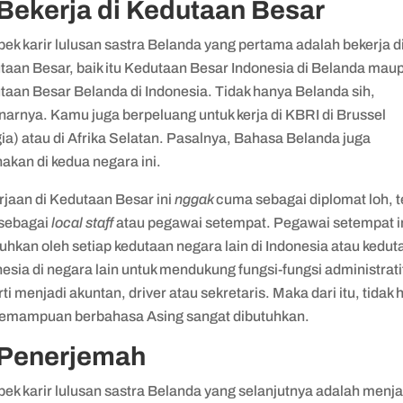
 Bekerja di Kedutaan Besar
ek karir lulusan sastra Belanda yang pertama adalah bekerja d
taan Besar, baik itu Kedutaan Besar Indonesia di Belanda mau
taan Besar Belanda di Indonesia. Tidak hanya Belanda sih,
narnya. Kamu juga berpeluang untuk kerja di KBRI di Brussel
ia) atau di Afrika Selatan. Pasalnya, Bahasa Belanda juga
akan di kedua negara ini.
rjaan di Kedutaan Besar ini
nggak
cuma sebagai diplomat loh, t
 sebagai
local staff
atau pegawai setempat. Pegawai setempat i
uhkan oleh setiap kedutaan negara lain di Indonesia atau kedut
esia di negara lain untuk mendukung fungsi-fungsi administrati
ti menjadi akuntan, driver atau sekretaris. Maka dari itu, tidak 
 kemampuan berbahasa Asing sangat dibutuhkan.
 Penerjemah
ek karir lulusan sastra Belanda yang selanjutnya adalah menja