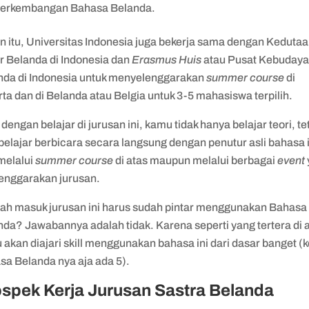
erkembangan Bahasa Belanda.
in itu, Universitas Indonesia juga bekerja sama dengan Keduta
r Belanda di Indonesia dan
Erasmus Huis
atau Pusat Kebuday
nda di Indonesia untuk menyelenggarakan
summer course
di
ta dan di Belanda atau Belgia untuk 3-5 mahasiswa terpilih.
 dengan belajar di jurusan ini, kamu tidak hanya belajar teori, te
belajar berbicara secara langsung dengan penutur asli bahasa i
melalui
summer course
di atas maupun melalui berbagai
event
lenggarakan jurusan.
ah masuk jurusan ini harus sudah pintar menggunakan Bahasa
da? Jawabannya adalah tidak. Karena seperti yang tertera di a
akan diajari skill menggunakan bahasa ini dari dasar banget (k
sa Belanda nya aja ada 5).
spek Kerja Jurusan Sastra Belanda