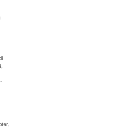
i
di
i,
i”
ter,