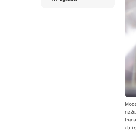
Moda 
nega
trans
dari 