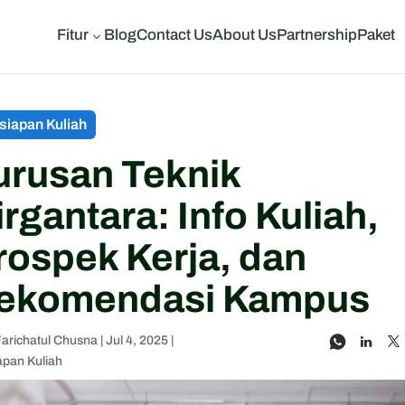
Fitur
Blog
Contact Us
About Us
Partnership
Paket
3
siapan Kuliah
urusan Teknik
irgantara: Info Kuliah,
rospek Kerja, dan
ekomendasi Kampus
Farichatul Chusna
|
Jul 4, 2025
|
apan Kuliah