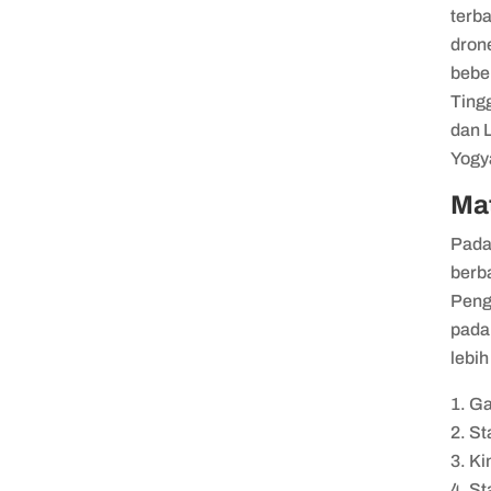
terb
drone
bebe
Tingg
dan L
Yogy
Mat
Pada
berba
Peng
pada 
lebih
Ga
St
Ki
St