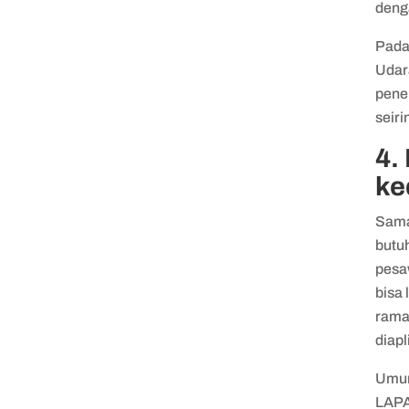
deng
Pada
Udar
penem
seir
4.
ke
Sama
butuh
pesa
bisa
ramah
diapl
Umum
LAPA