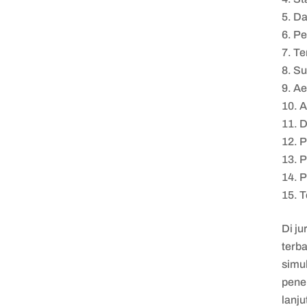
Da
Pe
Te
Su
Ae
A
D
P
P
P
T
Di j
terb
simul
pener
lanju