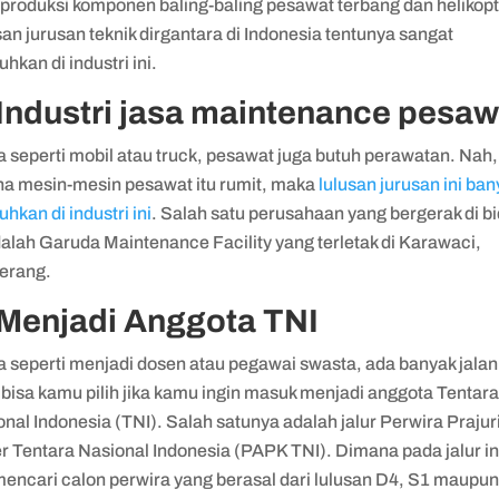
roduksi komponen baling-baling pesawat terbang dan helikopt
an jurusan teknik dirgantara di Indonesia tentunya sangat
uhkan di industri ini.
 Industri jasa maintenance pesaw
 seperti mobil atau truck, pesawat juga butuh perawatan. Nah,
na mesin-mesin pesawat itu rumit, maka
lulusan jurusan ini ba
uhkan di industri ini
. Salah satu perusahaan yang bergerak di b
dalah Garuda Maintenance Facility yang terletak di Karawaci,
erang.
 Menjadi Anggota TNI
 seperti menjadi dosen atau pegawai swasta, ada banyak jalan
bisa kamu pilih jika kamu ingin masuk menjadi anggota Tentar
nal Indonesia (TNI). Salah satunya adalah jalur Perwira Prajur
r Tentara Nasional Indonesia (PAPK TNI). Dimana pada jalur in
mencari calon perwira yang berasal dari lulusan D4, S1 maupu