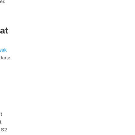
er.
at
nyak
idang
a
it
i,
n S2