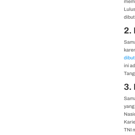
memp
Lulus
dibut
2.
Sama
kare
dibut
ini a
Tang
3.
Sama
yang 
Nasio
Karie
TNI 