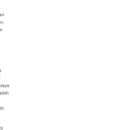
an
n,
an
a
t
upaya
lebih
iti.
h
pi