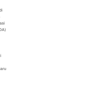
di
h
asi
TDA)
i
Baru
g