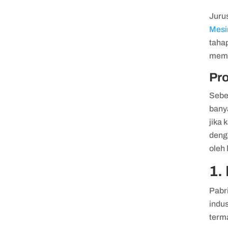
Juru
Mesi
taha
memil
Pro
Seben
banya
jika 
denga
oleh 
1.
Pabr
indu
term