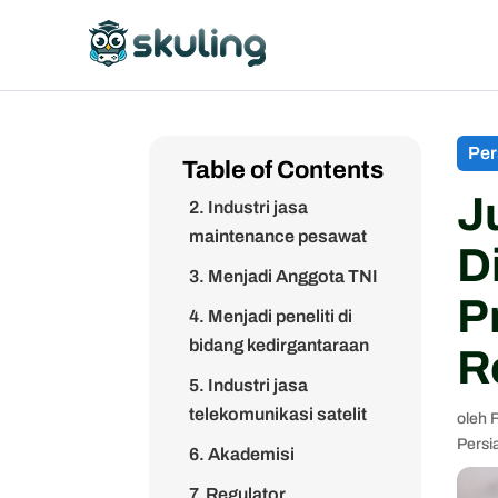
Per
Table of Contents
1. Industri manufaktur
J
2. Industri jasa
maintenance pesawat
D
3. Menjadi Anggota TNI
P
4. Menjadi peneliti di
bidang kedirgantaraan
R
5. Industri jasa
telekomunikasi satelit
oleh
Persi
6. Akademisi
7. Regulator