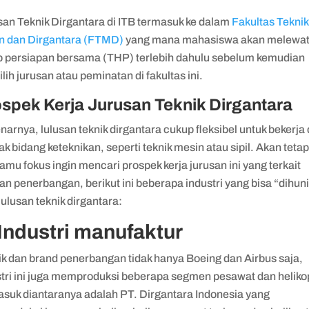
san Teknik Dirgantara di ITB termasuk ke dalam
Fakultas Teknik
n dan Dirgantara (FTMD)
yang mana mahasiswa akan melewat
p persiapan bersama (THP) terlebih dahulu sebelum kemudian
ih jurusan atau peminatan di fakultas ini.
spek Kerja Jurusan Teknik Dirgantara
arnya, lulusan teknik dirgantara cukup fleksibel untuk bekerja 
k bidang keteknikan, seperti teknik mesin atau sipil. Akan tetap
kamu fokus ingin mencari prospek kerja jurusan ini yang terkait
n penerbangan, berikut ini beberapa industri yang bisa “dihun
lulusan teknik dirgantara:
 Industri manufaktur
ik dan brand penerbangan tidak hanya Boeing dan Airbus saja,
stri ini juga memproduksi beberapa segmen pesawat dan helikop
asuk diantaranya adalah PT. Dirgantara Indonesia yang