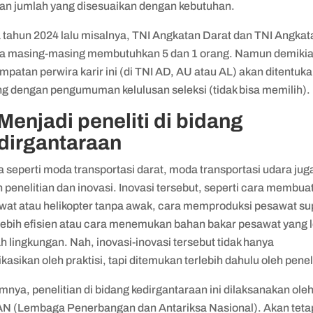
an jumlah yang disesuaikan dengan kebutuhan.
 tahun 2024 lalu misalnya, TNI Angkatan Darat dan TNI Angkat
a masing-masing membutuhkan 5 dan 1 orang. Namun demikia
patan perwira karir ini (di TNI AD, AU atau AL) akan ditentuk
ing dengan pengumuman kelulusan seleksi (tidak bisa memilih).
 Menjadi peneliti di bidang
dirgantaraan
 seperti moda transportasi darat, moda transportasi udara jug
 penelitian dan inovasi. Inovasi tersebut, seperti cara membua
wat atau helikopter tanpa awak, cara memproduksi pesawat s
 lebih efisien atau cara menemukan bahan bakar pesawat yang 
 lingkungan. Nah, inovasi-inovasi tersebut tidak hanya
ikasikan oleh praktisi, tapi ditemukan terlebih dahulu oleh penel
nya, penelitian di bidang kedirgantaraan ini dilaksanakan ole
N (Lembaga Penerbangan dan Antariksa Nasional). Akan teta