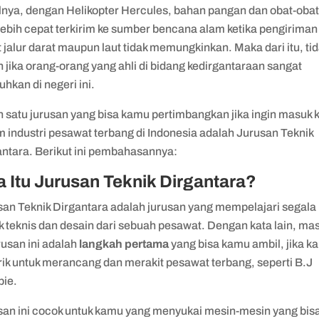
lnya, dengan Helikopter Hercules, bahan pangan dan obat-oba
lebih cepat terkirim ke sumber bencana alam ketika pengiriman
 jalur darat maupun laut tidak memungkinkan. Maka dari itu, ti
 jika orang-orang yang ahli di bidang kedirgantaraan sangat
uhkan di negeri ini.
h satu jurusan yang bisa kamu pertimbangkan jika ingin masuk 
 industri pesawat terbang di Indonesia adalah Jurusan Teknik
antara. Berikut ini pembahasannya:
 Itu Jurusan Teknik Dirgantara?
san Teknik Dirgantara adalah jurusan yang mempelajari segala
k teknis dan desain dari sebuah pesawat. Dengan kata lain, ma
rusan ini adalah
langkah pertama
yang bisa kamu ambil, jika k
rik untuk merancang dan merakit pesawat terbang, seperti B.J
bie.
san ini cocok untuk kamu yang menyukai mesin-mesin yang bis