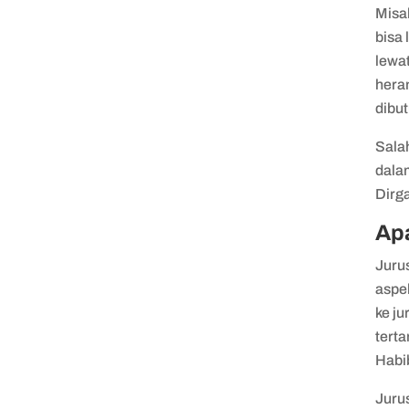
Misa
bisa 
lewat
heran
dibut
Sala
dalam
Dirg
Apa
Juru
aspe
ke ju
terta
Habi
Juru