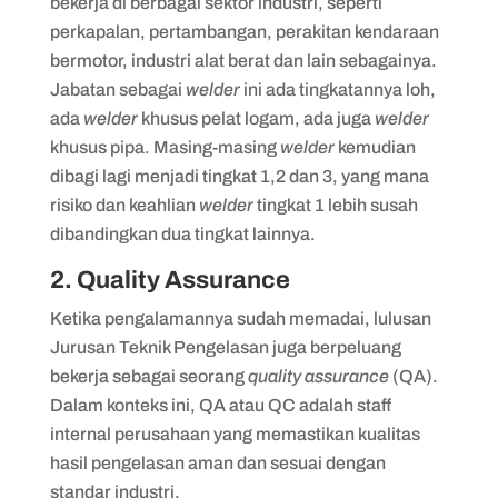
bekerja di berbagai sektor industri, seperti
perkapalan, pertambangan, perakitan kendaraan
bermotor, industri alat berat dan lain sebagainya.
Jabatan sebagai
welder
ini ada tingkatannya loh,
ada
welder
khusus pelat logam, ada juga
welder
khusus pipa. Masing-masing
welder
kemudian
dibagi lagi menjadi tingkat 1,2 dan 3, yang mana
risiko dan keahlian
welder
tingkat 1 lebih susah
dibandingkan dua tingkat lainnya.
2. Quality Assurance
Ketika pengalamannya sudah memadai, lulusan
Jurusan Teknik Pengelasan juga berpeluang
bekerja sebagai seorang
quality assurance
(QA).
Dalam konteks ini, QA atau QC adalah staff
internal perusahaan yang memastikan kualitas
hasil pengelasan aman dan sesuai dengan
standar industri.