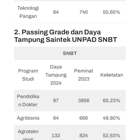
Teknologi
64
740
50,65%
Pangan
2. Passing Grade dan Daya
Tampung Saintek UNPAD SNBT
SNBT
Daya
Program
Peminat
Tampung
Keketatan
Studi
2023
2024
Pendidika
87
3856
60,23%
n Dokter
Agribisnis
64
666
49,80%
Agrotekn
132
824
52,63%
ologi