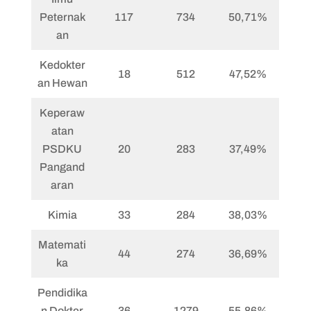
Peternak
117
734
50,71%
an
Kedokter
18
512
47,52%
an Hewan
Keperaw
atan
PSDKU
20
283
37,49%
Pangand
aran
Kimia
33
284
38,03%
Matemati
44
274
36,69%
ka
Pendidika
n Dokter
36
1279
55,86%