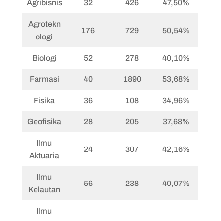
Agribisnis
32
426
47,50%
Agrotekn
176
729
50,54%
ologi
Biologi
52
278
40,10%
Farmasi
40
1890
53,68%
Fisika
36
108
34,96%
Geofisika
28
205
37,68%
Ilmu
24
307
42,16%
Aktuaria
Ilmu
56
238
40,07%
Kelautan
Ilmu