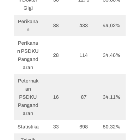
Gigi
Perikana
88
433
44,02%
n
Perikana
n PSDKU
28
114
34,46%
Pangand
aran
Peternak
an
PSDKU
16
87
34,11%
Pangand
aran
Statistika
33
698
50,32%