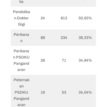
ka
Pendidika
n Dokter
24
813
50,93%
Gigi
Perikana
88
234
39,33%
n
Perikana
n PSDKU
28
71
34,94%
Pangand
aran
Peternak
an
PSDKU
16
53
34,04%
Pangand
aran