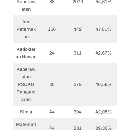
Keperaw
88
2070
54,61%
atan
Ilmu
Peternak
156
442
47,61%
an
Kedokter
24
311
42,67%
an Hewan
Keperaw
atan
PSDKU
20
279
40,56%
Pangand
aran
Kimia
44
304
42,05%
Matemati
44
231
39,30%