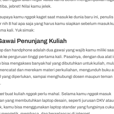
tiba, jebret! Nilai kamu jelek.
supaya kamu
nggak
kaget saat masuk ke dunia baru ini, penulis
r nih 8 hal apa saja yang harus kamu siapkan sebelum masuk ku
ma kali. Yuk simak:
Gawai Penunjang Kuliah
op dan handphone adalah dua gawai yang wajib kamu miliki saa
 ke perguruan tinggi pertama kali. Pasalnya, dengan dua alat i
 bisa mengakses banyak hal yang dibutuhkan untuk kuliah, mul
 mencatat dan merekam materi perkuliahan, mengunduh buku a
al yang diperlukan, sampai menghubungi dosen maupun teman
s.
et
buat kuliah
nggak
perlu mahal. Selama kamu
nggak
masuk
san yang membutuhkan laptop desain, seperti jurusan DKV atau
ik, kamu bisa menggunakan laptop standar yang fungsinya cuk
k mengetik, membaca, dan berselancar di internet.