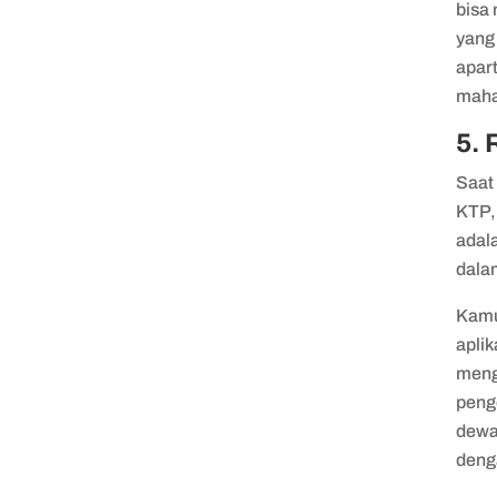
bisa
yang
apar
mahal
5.
Saat
KTP,
adal
dala
Kamu
apli
meng
peng
dewa
deng