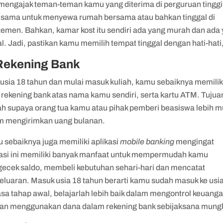
 mengajak teman-teman kamu yang diterima di perguruan tinggi
 sama untuk menyewa rumah bersama atau bahkan tinggal di
temen. Bahkan, kamar kost itu sendiri ada yang murah dan ada
. Jadi, pastikan kamu memilih tempat tinggal dengan hati-hati
 Rekening Bank
 usia 18 tahun dan mulai masuk kuliah, kamu sebaiknya memilik
 rekening bank atas nama kamu sendiri, serta kartu ATM. Tuju
ah supaya orang tua kamu atau pihak pemberi beasiswa lebih 
m mengirimkan uang bulanan.
 sebaiknya juga memiliki aplikasi
mobile banking
mengingat
kasi ini memiliki banyak manfaat untuk mempermudah kamu
ecek saldo, membeli kebutuhan sehari-hari dan mencatat
eluaran. Masuk usia 18 tahun berarti kamu sudah masuk ke usi
sa tahap awal, belajarlah lebih baik dalam mengontrol keuang
an menggunakan dana dalam rekening bank sebijaksana mung