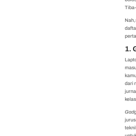
Tiba-
Nah,
dafta
perta
1. 
Lapt
masuk
kamu
dari
jurn
kela
Gadg
juru
tekn
untu