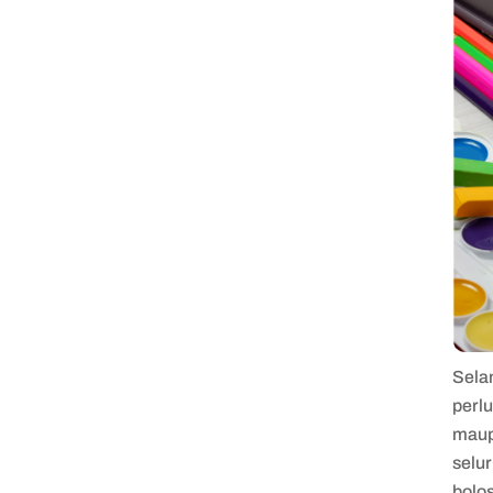
Sela
perlu
mau
selu
bolo