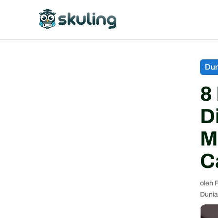
Dun
8
D
M
C
oleh
Dunia