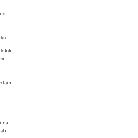
ena
a
lai.
 letak
mik
 lain
rima
dah