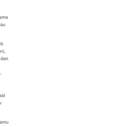
lama
tau
ib
n),
 dan
.
pat
u
Kamu