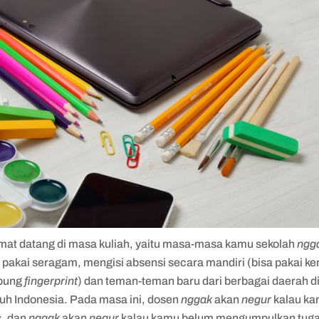
mat datang di masa kuliah, yaitu masa-masa kamu sekolah
ngg
 pakai seragam, mengisi absensi secara mandiri (bisa pakai ke
pung
fingerprint
) dan teman-teman baru dari berbagai daerah d
ruh Indonesia. Pada masa ini, dosen
nggak
akan
negur
kalau k
s, dan
nggak
akan
negur
kalau kamu belum mengumpulkan tuga