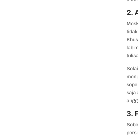
2. 
Meski
tidak
Khus
lab 
tulis
Selai
menul
seper
saja 
angg
3. 
Sebe
pers