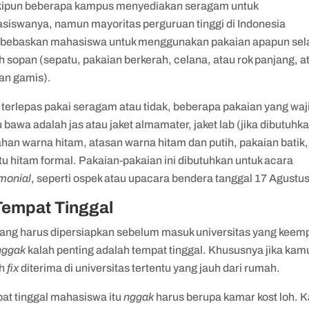
ipun beberapa kampus menyediakan seragam untuk
siswanya, namun mayoritas perguruan tinggi di Indonesia
ebaskan mahasiswa untuk menggunakan pakaian apapun se
 sopan (sepatu, pakaian berkerah, celana, atau rok panjang, a
an gamis).
 terlepas pakai seragam atau tidak, beberapa pakaian yang waj
bawa adalah jas atau jaket almamater, jaket lab (jika dibutuhka
han warna hitam, atasan warna hitam dan putih, pakaian batik,
u hitam formal. Pakaian-pakaian ini dibutuhkan untuk acara
monial
, seperti ospek atau upacara bendera tanggal 17 Agustus
Tempat Tinggal
yang harus dipersiapkan sebelum masuk universitas yang keem
nggak
kalah penting adalah tempat tinggal. Khususnya jika kam
ah
fix
diterima di universitas tertentu yang jauh dari rumah.
at tinggal mahasiswa itu
nggak
harus berupa kamar kost loh. 