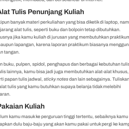
Alat Tulis Penunjang Kuliah
pun banyak materi perkuliahan yang bisa diketik di laptop, na
 jarang alat tulis, seperti buku dan bolpoin tetap dibutuhkan.
usnya jika kamu kuliah di jurusan yang membutuhkan praktikum
maupun lapangan, karena laporan praktikum biasanya menggu
an tangan.
n buku, pulpen, spidol, penghapus dan berbagai kebutuhan tuli
is lainnya, kamu bisa jadi juga membutuhkan alat-alat khusus,
ti papan tulis jadwal,
sticky notes
dan lain sebagainya. Tuliska
alat tulis yang kamu butuhkan supaya belanja tidak melebihi
aran.
Pakaian Kuliah
lum kamu masuk ke perguruan tinggi tertentu, sebaiknya kamu
iapkan dulu baju-baju yang akan kamu pakai untuk pergi ke kam