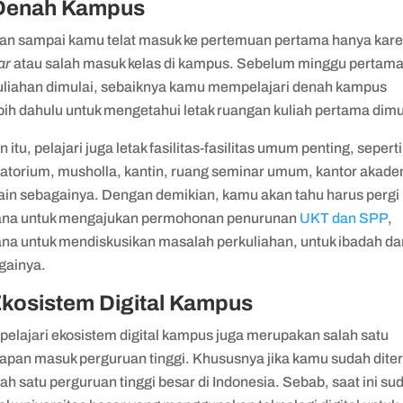
 Denah Kampus
an sampai kamu telat masuk ke pertemuan pertama hanya kar
ar
atau salah masuk kelas di kampus. Sebelum minggu pertam
uliahan dimulai, sebaiknya kamu mempelajari denah kampus
bih dahulu untuk mengetahui letak ruangan kuliah pertama dimu
n itu, pelajari juga letak fasilitas-fasilitas umum penting, seperti
ratorium, musholla, kantin, ruang seminar umum, kantor akade
lain sebagainya. Dengan demikian, kamu akan tahu harus pergi
na untuk mengajukan permohonan penurunan
UKT dan SPP
,
na untuk mendiskusikan masalah perkuliahan, untuk ibadah dan
gainya.
Ekosistem Digital Kampus
elajari ekosistem digital kampus juga merupakan salah satu
iapan masuk perguruan tinggi. Khususnya jika kamu sudah dite
lah satu perguruan tinggi besar di Indonesia. Sebab, saat ini su