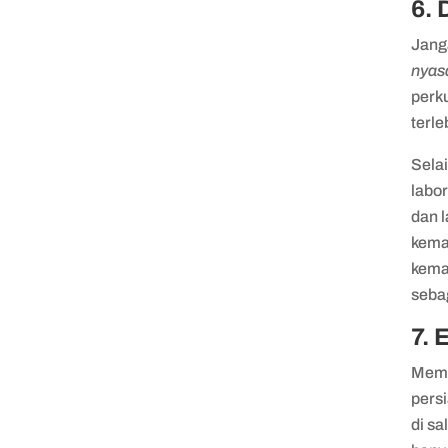
6.
Jang
nyas
perk
terle
Selai
labo
dan 
kema
kema
seba
7. 
Memp
pers
di sa