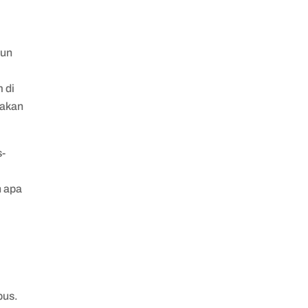
mun
 di
nakan
s-
n apa
pus.