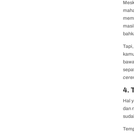
Mesk
maha
memb
masih
bahk
Tapi,
kamu 
bawa
sepat
cere
4. 
Hal 
dan
sud
Temp