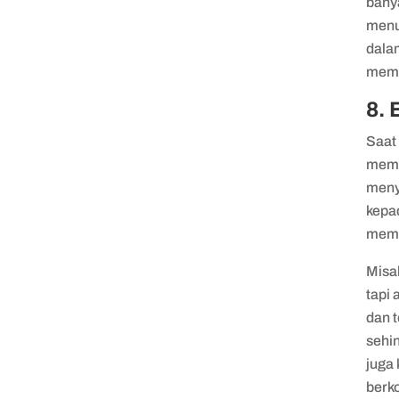
bany
menu
dala
memb
8. 
Saat
memp
meny
kepad
memi
Misa
tapi
dan 
sehi
juga
berk