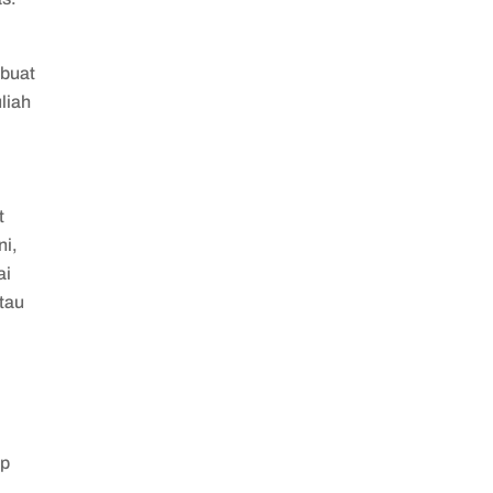
 buat
liah
t
ni,
ai
tau
up