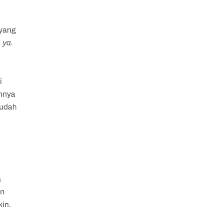
 yang
,
ya
.
i
annya
mudah
a
an
kin.