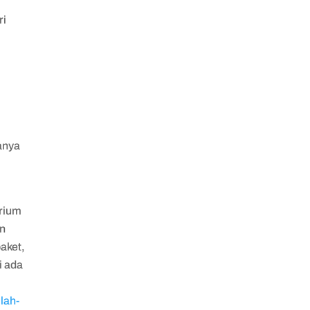
ri
anya
orium
an
aket,
i ada
ilah-