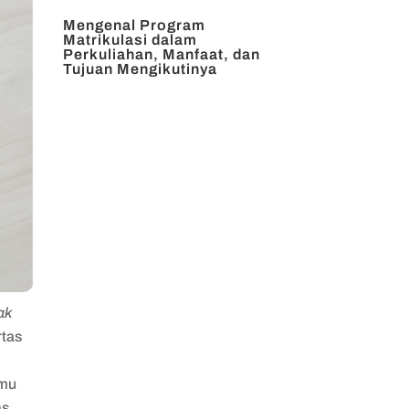
Mengenal Program
Matrikulasi dalam
Perkuliahan, Manfaat, dan
Tujuan Mengikutinya
ak
rtas
i
amu
s.