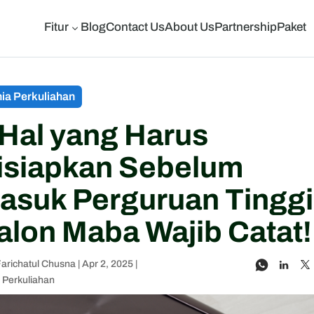
Fitur
Blog
Contact Us
About Us
Partnership
Paket
3
ia Perkuliahan
 Hal yang Harus
isiapkan Sebelum
asuk Perguruan Tinggi
alon Maba Wajib Catat!
Farichatul Chusna
|
Apr 2, 2025
|
 Perkuliahan