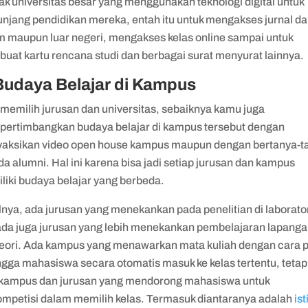
ak universitas besar yang menggunakan teknologi digital untuk
njang pendidikan mereka, entah itu untuk mengakses jurnal da
m maupun luar negeri, mengakses kelas online sampai untuk
uat kartu rencana studi dan berbagai surat menyurat lainnya.
Budaya Belajar di Kampus
 memilih jurusan dan universitas, sebaiknya kamu juga
ertimbangkan budaya belajar di kampus tersebut dengan
aksikan video open house kampus maupun dengan bertanya-t
a alumni. Hal ini karena bisa jadi setiap jurusan dan kampus
liki budaya belajar yang berbeda.
lnya, ada jurusan yang menekankan pada penelitian di laborat
 ada juga jurusan yang lebih menekankan pembelajaran lapang
teori. Ada kampus yang menawarkan mata kuliah dengan cara p
ngga mahasiswa secara otomatis masuk ke kelas tertentu, tetap
 kampus dan jurusan yang mendorong mahasiswa untuk
ompetisi dalam memilih kelas. Termasuk diantaranya adalah
ist