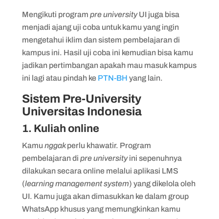
Mengikuti program
pre university
UI juga bisa
menjadi ajang uji coba untuk kamu yang ingin
mengetahui iklim dan sistem pembelajaran di
kampus ini. Hasil uji coba ini kemudian bisa kamu
jadikan pertimbangan apakah mau masuk kampus
ini lagi atau pindah ke
PTN-BH
yang lain.
Sistem Pre-University
Universitas Indonesia
1. Kuliah online
Kamu
nggak
perlu khawatir. Program
pembelajaran di
pre university
ini sepenuhnya
dilakukan secara online melalui aplikasi LMS
(
learning management system
) yang dikelola oleh
UI. Kamu juga akan dimasukkan ke dalam group
WhatsApp khusus yang memungkinkan kamu