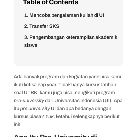
Table of Contents
1. Mencoba pengalaman kuliah di UI
2. Transfer SKS
3. Pengembangan keterampilan akademik
siswa
4. Ilmu yang bermanfaat
1. Kuliah online
Ada banyak program dan kegiatan yang bisa kamu
2. Sistem evaluasi dan penilaian
ikuti ketika gap year. Tidak hanya kursus latihan
3. Durasi pembelajaran
soal UTBK, kamu juga bisa mengikuti program
1. Syarat umum
pre-university
dari Universitas Indonesia (UI). Apa
itu
pre university
UI dan apa bedanya dengan
2. Cara mendaftar
kursus biasa?
Yuk
, ketahui selengkapnya berikut
ini!