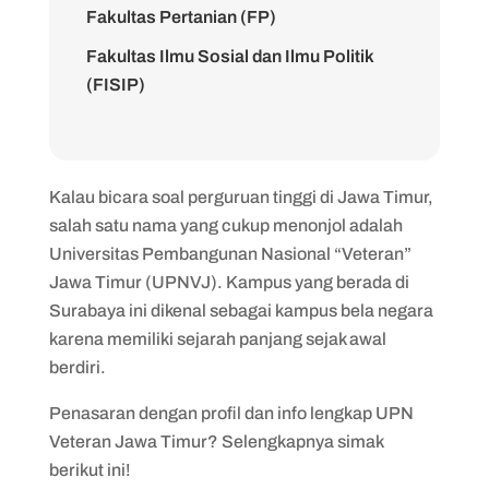
Fakultas Pertanian (FP)
Fakultas Ilmu Sosial dan Ilmu Politik
(FISIP)
Fakultas Teknik (FT)
Fakultas Ilmu Komputer (FIK)
Kalau bicara soal perguruan tinggi di Jawa Timur,
Fakultas Arsitektur dan Desain (FAD)
salah satu nama yang cukup menonjol adalah
Fakultas Hukum (FH)
Universitas Pembangunan Nasional “Veteran”
Fakultas Kedokteran (FK)
Jawa Timur (UPNVJ). Kampus yang berada di
Surabaya ini dikenal sebagai kampus bela negara
karena memiliki sejarah panjang sejak awal
berdiri.
Penasaran dengan profil dan info lengkap UPN
Veteran Jawa Timur? Selengkapnya simak
berikut ini!