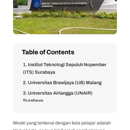
Table of Contents
1. Institut Teknologi Sepuluh Nopember
(ITS) Surabaya
2. Universitas Brawijaya (UB) Malang
3. Universitas Airlangga (UNAIR)
Surabaya
4. Universitas Jember (UNEJ)
5. Universitas Negeri Malang (UM)
Meski yang terkenal dengan kota pelajar adalah