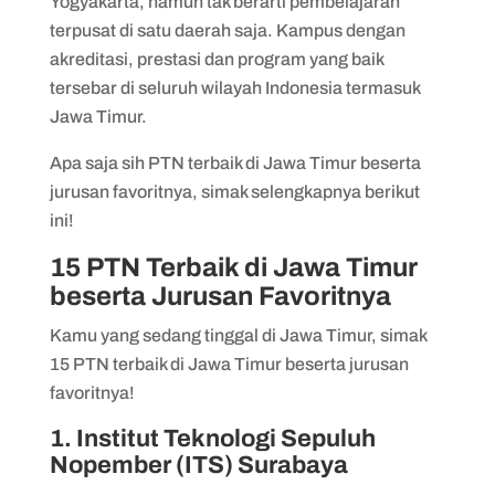
Yogyakarta, namun tak berarti pembelajaran
6. UNESA
terpusat di satu daerah saja. Kampus dengan
7. Universitas Trunojoyo Madura (UTM)
akreditasi, prestasi dan program yang baik
8. UPN Veteran Jawa Timur
tersebar di seluruh wilayah Indonesia termasuk
Jawa Timur.
9. Universitas Islam Negeri Sunan Ampel
(UINSA) Surabaya
Apa saja sih PTN terbaik di Jawa Timur beserta
jurusan favoritnya, simak selengkapnya berikut
10. Politeknik Elektronika Negeri
ini!
Surabaya (PENS)
15 PTN Terbaik di Jawa Timur
11. Universitas Islam Negeri Maulana
beserta Jurusan Favoritnya
Malik Ibrahim (UIN Malang)
12. Politeknik Negeri Malang (Polinema)
Kamu yang sedang tinggal di Jawa Timur, simak
15 PTN terbaik di Jawa Timur beserta jurusan
13. Politeknik Perkapalan Negeri
favoritnya!
Surabaya (PPNS)
1. Institut Teknologi Sepuluh
14. Institut Agama Islam Negeri (IAIN)
Nopember (ITS) Surabaya
Tulungagung