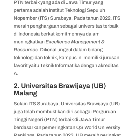
PTN terbaik yang ada di Jawa Timur yang
15. Institut Teknologi Nasional (ITN)
pertama adalah Institut Teknologi Sepuluh
Malang
Nopember (ITS) Surabaya. Pada tahun 2022, ITS
meraih penghargaan sebagai universitas terbaik
di Indonesia berkat komitmennya dalam
meningkatkan
Excellence Management &
Resources
. Dikenal unggul dalam bidang
teknologi dan teknik, kampus ini memiliki jurusan
favorit yaitu Teknik Informatika dengan akreditasi
A.
2. Universitas Brawijaya (UB)
Malang
Selain ITS Surabaya, ​​Universitas Brawijaya (UB)
juga telah membuktikan diri sebagai Perguruan
Tinggi Negeri (PTN) terbaik di Jawa Timur
berdasarkan pemeringkatan QS World University
Rankings. Pada tahun 2023, UB meraih peringkat