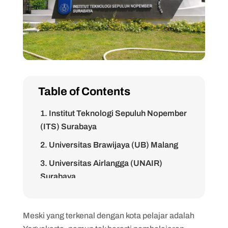
Table of Contents
1. Institut Teknologi Sepuluh Nopember
(ITS) Surabaya
2. Universitas Brawijaya (UB) Malang
3. Universitas Airlangga (UNAIR)
Surabaya
4. Universitas Jember (UNEJ)
5. Universitas Negeri Malang (UM)
Meski yang terkenal dengan kota pelajar adalah