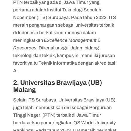
PTN terbaik yang ada di Jawa Timur yang
15. Institut Teknologi Nasional (ITN)
pertama adalah Institut Teknologi Sepuluh
Malang
Nopember (ITS) Surabaya. Pada tahun 2022, ITS
meraih penghargaan sebagai universitas terbaik
di Indonesia berkat komitmennya dalam
meningkatkan
Excellence Management &
Resources
. Dikenal unggul dalam bidang
teknologi dan teknik, kampus ini memiliki jurusan
favorit yaitu Teknik Informatika dengan akreditasi
A.
2. Universitas Brawijaya (UB)
Malang
Selain ITS Surabaya, ​​Universitas Brawijaya (UB)
juga telah membuktikan diri sebagai Perguruan
Tinggi Negeri (PTN) terbaik di Jawa Timur
berdasarkan pemeringkatan QS World University
Rankings. Pada tahun 2023, UB meraih peringkat