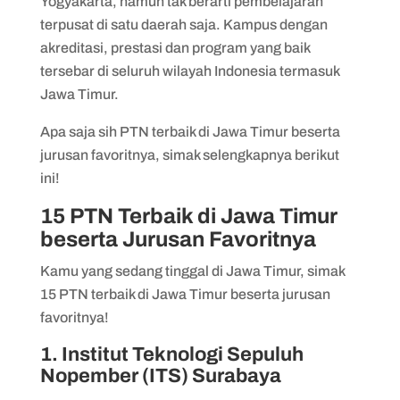
Yogyakarta, namun tak berarti pembelajaran
6. UNESA
terpusat di satu daerah saja. Kampus dengan
7. Universitas Trunojoyo Madura (UTM)
akreditasi, prestasi dan program yang baik
8. UPN Veteran Jawa Timur
tersebar di seluruh wilayah Indonesia termasuk
Jawa Timur.
9. Universitas Islam Negeri Sunan Ampel
(UINSA) Surabaya
Apa saja sih PTN terbaik di Jawa Timur beserta
jurusan favoritnya, simak selengkapnya berikut
10. Politeknik Elektronika Negeri
ini!
Surabaya (PENS)
15 PTN Terbaik di Jawa Timur
11. Universitas Islam Negeri Maulana
beserta Jurusan Favoritnya
Malik Ibrahim (UIN Malang)
12. Politeknik Negeri Malang (Polinema)
Kamu yang sedang tinggal di Jawa Timur, simak
15 PTN terbaik di Jawa Timur beserta jurusan
13. Politeknik Perkapalan Negeri
favoritnya!
Surabaya (PPNS)
1. Institut Teknologi Sepuluh
14. Institut Agama Islam Negeri (IAIN)
Nopember (ITS) Surabaya
Tulungagung