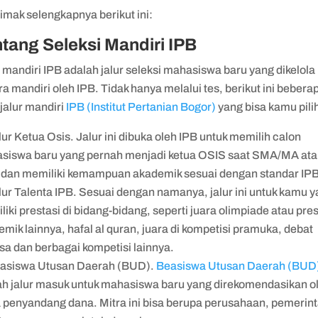
imak selengkapnya berikut ini:
tang Seleksi Mandiri IPB
 mandiri IPB adalah jalur seleksi mahasiswa baru yang dikelola
a mandiri oleh IPB. Tidak hanya melalui tes, berikut ini bebera
 jalur mandiri
IPB (Institut Pertanian Bogor)
yang bisa kamu pili
lur Ketua Osis. Jalur ini dibuka oleh IPB untuk memilih calon
siswa baru yang pernah menjadi ketua OSIS saat SMA/MA at
dan memiliki kemampuan akademik sesuai dengan standar IP
lur Talenta IPB. Sesuai dengan namanya, jalur ini untuk kamu 
iki prestasi di bidang-bidang, seperti juara olimpiade atau pres
mik lainnya, hafal al quran, juara di kompetisi pramuka, debat
sa dan berbagai kompetisi lainnya.
asiswa Utusan Daerah (BUD).
Beasiswa Utusan Daerah (BUD
ah jalur masuk untuk mahasiswa baru yang direkomendasikan o
a penyandang dana. Mitra ini bisa berupa perusahaan, pemerin