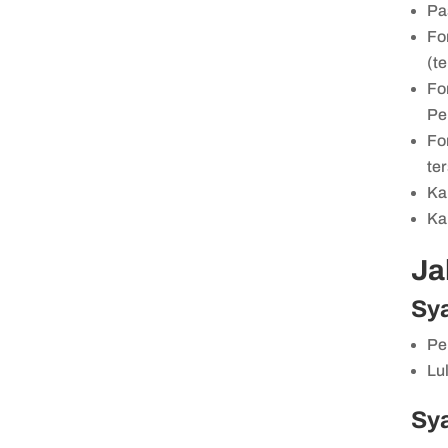
Pa
Fo
(t
Fo
Pe
Fo
te
Ka
Ka
Ja
Sya
Pe
Lu
Sy