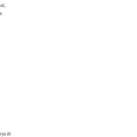
al,
a
ja di