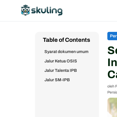
Per
Table of Contents
S
Syarat dokumen umum
I
Jalur Ketua OSIS
Jalur Talenta IPB
C
Jalur SM-IPB
oleh
Persi