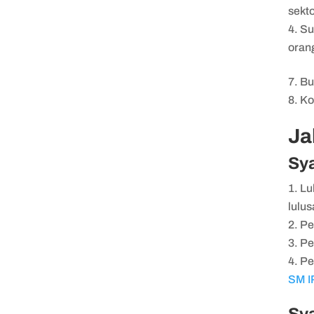
sekt
Su
orang
Bu
Ko
Ja
Sya
Lu
lulu
Pe
Pe
Pe
SM I