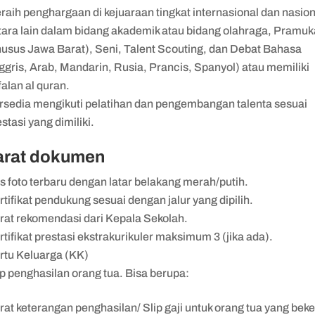
raih penghargaan di kejuaraan tingkat internasional dan nasion
tara lain dalam bidang akademik atau bidang olahraga, Pramuk
husus Jawa Barat), Seni, Talent Scouting, dan Debat Bahasa
nggris, Arab, Mandarin, Rusia, Prancis, Spanyol) atau memiliki
falan al quran.
rsedia mengikuti pelatihan dan pengembangan talenta sesuai
stasi yang dimiliki.
arat dokumen
s foto terbaru dengan latar belakang merah/putih.
rtifikat pendukung sesuai dengan jalur yang dipilih.
rat rekomendasi dari Kepala Sekolah.
rtifikat prestasi ekstrakurikuler maksimum 3 (jika ada).
rtu Keluarga (KK)
ip penghasilan orang tua. Bisa berupa:
rat keterangan penghasilan/ Slip gaji untuk orang tua yang beker