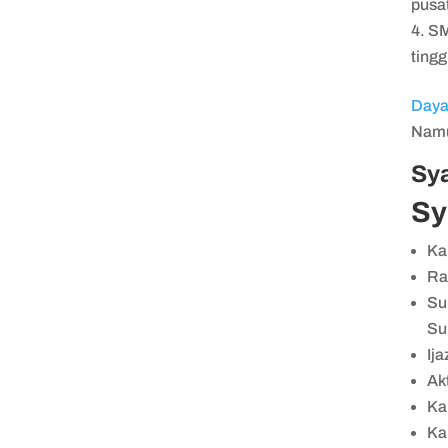
pusa
SM
tingg
Day
Namu
Sya
Sy
Ka
Ra
Su
Su
Ija
Ak
Ka
Ka