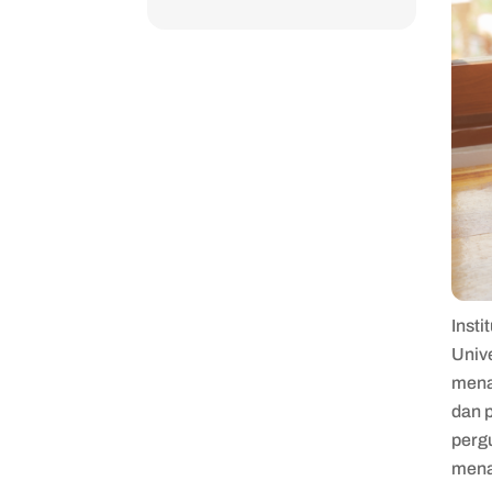
Insti
Unive
mena
dan p
pergu
mena