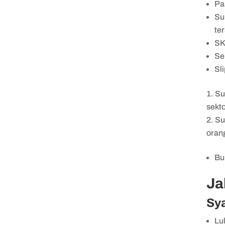
Pa
Su
te
SK
Se
Sl
Su
sekt
Su
orang
Bu
Ja
Sya
Lu