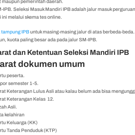
t maupun pemerintah daerah.
-IPB. Seleksi Masuk Mandiri IPB adalah jalur masuk pergurua
i ini melalui skema tes online.
a
tampung
IPB
untuk masing-masing jalur di atas berbeda-beda.
n, kuota paling besar ada pada jalur SM-IPB.
rat dan Ketentuan Seleksi Mandiri IPB
arat dokumen umum
rtu peserta.
por semester 1-5.
rat Keterangan Lulus Asli atau kalau belum ada bisa mengung
rat Keterangan Kelas 12.
zah Asli.
ta kelahiran
rtu Keluarga (KK)
rtu Tanda Penduduk (KTP)