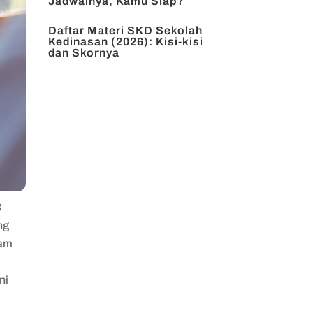
Jadwalnya, Kamu Siap?
Daftar Materi SKD Sekolah
Kedinasan (2026): Kisi-kisi
dan Skornya
B
ng
lam
ni