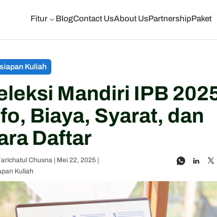
Fitur
Blog
Contact Us
About Us
Partnership
Paket
3
siapan Kuliah
eleksi Mandiri IPB 202
nfo, Biaya, Syarat, dan
ara Daftar
Farichatul Chusna
|
Mei 22, 2025
|
apan Kuliah