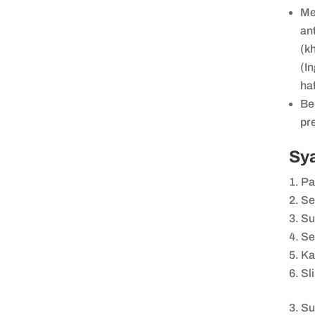
Me
an
(k
(I
ha
Be
pre
Sy
Pa
Se
Su
Se
Ka
Sl
Su