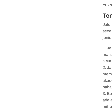
Yuk s
Ten
Jalur
secar
jenis
Ja
maha
SMK 
Ja
memil
akade
baha
Be
adal
mitr