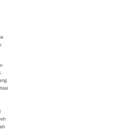
pa
h:
au
B.
yang
tasi
)
leh
tah