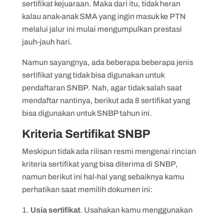
5. Sertifikat Lomba Debat
sertifikat kejuaraan. Maka dari itu, tidak heran
kalau anak-anak SMA yang ingin masuk ke PTN
6. Sertifikat Lomba Ekstrakurikuler
melalui jalur ini mulai mengumpulkan prestasi
7. Sertifikat Lomba Keagamaan
jauh-jauh hari.
8. Sertifikat Ketua Osis
Namun sayangnya, ada beberapa beberapa jenis
sertifikat yang tidak bisa digunakan untuk
pendaftaran SNBP. Nah, agar tidak salah saat
mendaftar nantinya, berikut ada 8 sertifikat yang
bisa digunakan untuk SNBP tahun ini.
Kriteria Sertifikat SNBP
Meskipun tidak ada rilisan resmi mengenai rincian
kriteria sertifikat yang bisa diterima di SNBP,
namun berikut ini hal-hal yang sebaiknya kamu
perhatikan saat memilih dokumen ini:
Usia sertifikat
. Usahakan kamu menggunakan