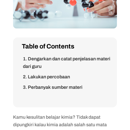
Table of Contents
1. Dengarkan dan catat penjelasan materi
dari guru
2. Lakukan percobaan
3. Perbanyak sumber materi
4. Pahami besaran-besaran penting kimia
dan fisika
5. Pahami topik-topik dasar kimia
Kamu kesulitan belajar kimia? Tidak dapat
dipungkiri kalau kimia adalah salah satu mata
6. Bentuk kelompok belajar kimia