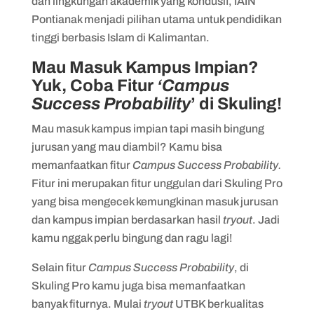
dan lingkungan akademik yang kondusif, IAIN
Pontianak menjadi pilihan utama untuk pendidikan
tinggi berbasis Islam di Kalimantan.
Mau Masuk Kampus Impian?
Yuk, Coba Fitur
‘Campus
Success Probability
’ di Skuling!
Mau masuk kampus impian tapi masih bingung
jurusan yang mau diambil? Kamu bisa
memanfaatkan fitur
Campus Success Probability.
Fitur ini merupakan fitur unggulan dari Skuling Pro
yang bisa mengecek kemungkinan masuk jurusan
dan kampus impian berdasarkan hasil
tryout
. Jadi
kamu nggak perlu bingung dan ragu lagi!
Selain fitur
Campus Success Probability
, di
Skuling Pro kamu juga bisa memanfaatkan
banyak fiturnya. Mulai
tryout
UTBK berkualitas