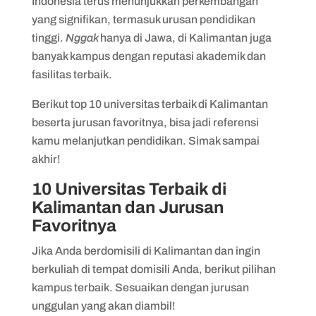
Indonesia terus menunjukkan perkembangan
7. UIN Antasari Banjarmasin
yang signifikan, termasuk urusan pendidikan
8. Universitas Palangkaraya Raya
tinggi.
Nggak
hanya di Jawa, di Kalimantan juga
banyak kampus dengan reputasi akademik dan
9. Politeknik Negeri Ketapang
fasilitas terbaik.
10. Institut Agama Islam Negeri Pontianak
Berikut top 10 universitas terbaik di Kalimantan
beserta jurusan favoritnya, bisa jadi referensi
kamu melanjutkan pendidikan. Simak sampai
akhir!
10 Universitas Terbaik di
Kalimantan dan Jurusan
Favoritnya
Jika Anda berdomisili di Kalimantan dan ingin
berkuliah di tempat domisili Anda, berikut pilihan
kampus terbaik. Sesuaikan dengan jurusan
unggulan yang akan diambil!