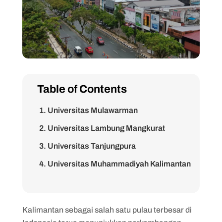
Table of Contents
1. Universitas Mulawarman
2. Universitas Lambung Mangkurat
3. Universitas Tanjungpura
4. Universitas Muhammadiyah Kalimantan
Timur
5. Politeknik Negeri Pontianak
Kalimantan sebagai salah satu pulau terbesar di
6. Politeknik Negeri Balikpapan