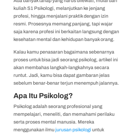
Ada banyak tahap yang harus dilewati, mulai dari
Psikologi
kuliah S1 Psikologi, melanjutkan ke jenjang
2. Melanjutkan ke Pendidikan Profesi atau
profesi, hingga menjalani praktik dengan izin
Magister
resmi. Prosesnya memang panjang, tapi wajar
saja karena profesi ini berkaitan langsung dengan
3. Menjalani Magang dan Praktik Profesi
kesehatan mental dan kehidupan banyak orang.
4. Mengikuti Ujian Profesi dan Mengurus
Kalau kamu penasaran bagaimana sebenarnya
Izin Praktik
proses untuk bisa jadi seorang psikolog, artikel ini
5. Pengembangan Profesional
akan membahas langkah-langkahnya secara
Berkelanjutan
runtut. Jadi, kamu bisa dapat gambaran jelas
sebelum benar-benar terjun menempuh jalannya.
Apa Itu Psikolog?
Psikolog adalah seorang profesional yang
mempelajari, meneliti, dan memahami perilaku
serta proses mental manusia. Mereka
menggunakan ilmu
jurusan psikologi
untuk