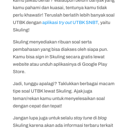
kamu jawab benar? Walaupun belum banyak yang
kamu pahami dan kuasai, tentunya kamu tidak
perlu khawatir! Teruslah berlatih lebih banyak soal
UTBK dengan
aplikasi
try out
UTBK SNBT
, yaitu
Skuling!
Skuling menyediakan ribuan soal serta
pembahasan yang bisa diakses oleh siapa pun.
Kamu bisa
sign in
Skuling secara gratis lewat
website
atau unduh aplikasinya di Google Play
Store.
Jadi, tunggu apalagi? Taklukkan berbagai macam
tipe soal UTBK lewat Skuling. Ajak juga
teman/rekan kamu untuk menyelesaikan soal
dengan cepat dan tepat!
Jangan lupa juga untuk selalu
stay tune
di
blog
Skuling karena akan ada informasi terbaru terkait