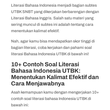
4. Contoh Soal Literasi Bahasa Indonesia
Literasi Bahasa Indonesia menjadi bagian subtes
– Kalimat Tidak Efektif
UTBK SNBT yang dikerjakan berbarengan dengan
5. Contoh Soal Literasi Bahasa Indonesia
Literasi Bahasa Inggris. Salah satu materi yang
– Kalimat Tidak Efektif
sering muncul di subtes ini adalah tentang cara
menentukan kalimat efektif.
6. Contoh Soal Literasi Bahasa Indonesia
– Kalimat Efektif
Nah, agar kamu bisa mendapatkan skor tinggi di
7. Contoh Soal Literasi Bahasa Indonesia
bagian literasi, coba kerjakan dan pahami soal
– Kalimat Efektif
literasi Bahasa Indonesia UTBK di bawah ini!
8. Contoh Soal Literasi Bahasa Indonesia
10+ Contoh Soal Literasi
– Kalimat Efektif
Bahasa Indonesia UTBK:
Menentukan Kalimat Efektif dan
9. Contoh Soal Literasi Bahasa Indonesia
Cara Menjawabnya
– Kalimat Tidak Efektif
Asah kemampuan kamu dengan mengerjakan 10+
10. Contoh Soal Literasi Bahasa
contoh soal literasi bahasa Indonesia UTBK di
Indonesia – Kalimat Efektif
bawah ini:
11. Contoh Soal Literasi Bahasa