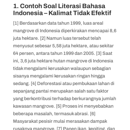
1. Contoh Soal Literasi Bahasa
Indonesia – Kalimat Tidak Efektif
Indonesia – Kalimat Tidak Efektif
12. Contoh Soal Literasi Bahasa
[1] Berdasarkan data tahun 1999, luas areal
Indonesia – Kalimat Tidak Efektif
mangrove di Indonesia diperkirakan mencapai 8,6
juta hektare. [2] Namun luas tersebut telah
menyusut sebesar 5,58 juta hektare, atau sekitar
64 persen, antara tahun 1999 dan 2005. [3] Saat
ini, 3,6 juta hektare hutan mangrove di Indonesia
tidak mengalami kerusakan walaupun sebagian
sisanya mengalami kerusakan ringan hingga
sedang. [4] Deforestasi atau pembukaan lahan di
sepanjang pantai merupakan salah satu faktor
yang berkontribusi terhadap berkurangnya jumlah
kawasan mangrove. [5] Proses ini menyebabkan
beberapa masalah, termasuk abrasi. [6]
Masyarakat pesisir mulai merasakan dampak
rusaknya mangrove. [7] Panen ikan, kepiting, dan