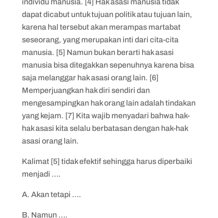
individu manusia. [4] Hak asasi manusia tidak
dapat dicabut untuk tujuan politik atau tujuan lain,
karena hal tersebut akan merampas martabat
seseorang, yang merupakan inti dari cita-cita
manusia. [5] Namun bukan berarti hak asasi
manusia bisa ditegakkan sepenuhnya karena bisa
saja melanggar hak asasi orang lain. [6]
Memperjuangkan hak diri sendiri dan
mengesampingkan hak orang lain adalah tindakan
yang kejam. [7] Kita wajib menyadari bahwa hak-
hak asasi kita selalu berbatasan dengan hak-hak
asasi orang lain.
Kalimat [5] tidak efektif sehingga harus diperbaiki
menjadi ….
A. Akan tetapi ….
B. Namun ….