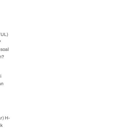
TUL)
?
 soal
an?
i
an
.
r) H-
ak