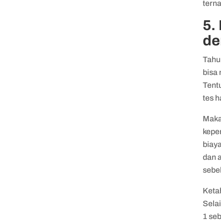
tern
5.
de
Tah
bisa
Tent
tes 
Maka
kepe
biaya
dan a
sebe
Ketah
Selai
1 seb