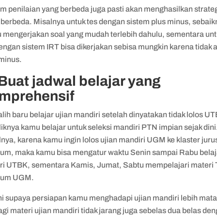
em penilaian yang berbeda juga pasti akan menghasilkan strate
 berbeda. Misalnya untuk tes dengan sistem plus minus, sebaik
 mengerjakan soal yang mudah terlebih dahulu, sementara unt
engan sistem IRT bisa dikerjakan sebisa mungkin karena tidak 
 minus.
 Buat jadwal belajar yang
mprehensif
alih baru belajar ujian mandiri setelah dinyatakan tidak lolos U
iknya kamu belajar untuk seleksi mandiri PTN impian sejak dini
nya, karena kamu ingin lolos ujian mandiri UGM ke klaster jur
um, maka kamu bisa mengatur waktu Senin sampai Rabu belaj
ri UTBK, sementara Kamis, Jumat, Sabtu mempelajari materi
hum UGM.
ini supaya persiapan kamu menghadapi ujian mandiri lebih mat
gi materi ujian mandiri tidak jarang juga sebelas dua belas de