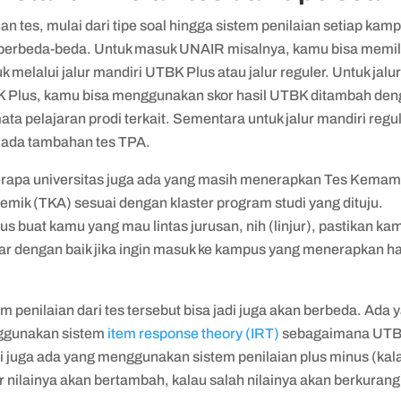
an tes, mulai dari tipe soal hingga sistem penilaian setiap kam
 berbeda-beda. Untuk masuk UNAIR misalnya, kamu bisa memil
 melalui jalur mandiri UTBK Plus atau jalur reguler. Untuk jalu
 Plus, kamu bisa menggunakan skor hasil UTBK ditambah de
ata pelajaran prodi terkait. Sementara untuk jalur mandiri regul
 ada tambahan tes TPA.
rapa universitas juga ada yang masih menerapkan Tes Kema
emik (TKA) sesuai dengan klaster program studi yang dituju.
s buat kamu yang mau lintas jurusan, nih (linjur), pastikan ka
ar dengan baik jika ingin masuk ke kampus yang menerapkan hal
m penilaian dari tes tersebut bisa jadi juga akan berbeda. Ada 
gunakan sistem
item response theory (IRT)
sebagaimana UTB
pi juga ada yang menggunakan sistem penilaian plus minus (kal
 nilainya akan bertambah, kalau salah nilainya akan berkurang