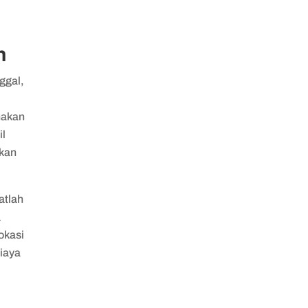
n
nggal,
nakan
il
akan
atlah
a
okasi
iaya