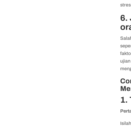
stres
6.
or
Salah
seper
fakt
ujian
meng
Con
Me
1.
Pert
Isila