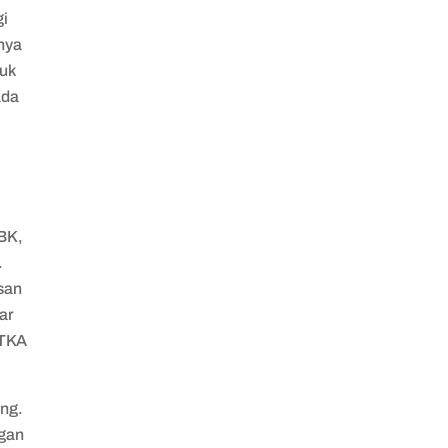
gi
nya
uk
ada
TBK,
.
usan
ar
 TKA
ang.
ngan