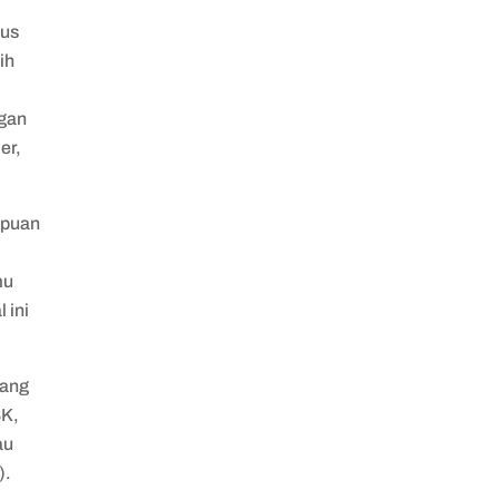
pus
ih
r
ngan
er,
mpuan
mu
 ini
yang
K,
au
).