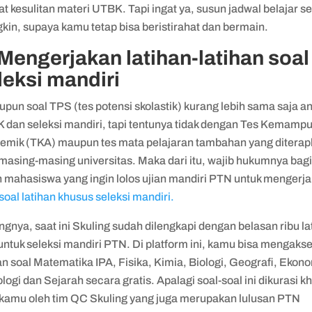
at kesulitan materi UTBK. Tapi ingat ya, susun jadwal belajar s
kin, supaya kamu tetap bisa beristirahat dan bermain.
 Mengerjakan latihan-latihan soal
leksi mandiri
pun soal TPS (tes potensi skolastik) kurang lebih sama saja a
 dan seleksi mandiri, tapi tentunya tidak dengan Tes Kemamp
emik (TKA) maupun tes mata pelajaran tambahan yang ditera
masing-masing universitas. Maka dari itu, wajib hukumnya bag
n mahasiswa yang ingin lolos ujian mandiri PTN untuk mengerj
soal latihan khusus seleksi mandiri.
gnya, saat ini Skuling sudah dilengkapi dengan belasan ribu la
untuk seleksi mandiri PTN. Di platform ini, kamu bisa mengaks
an soal Matematika IPA, Fisika, Kimia, Biologi, Geografi, Ekono
logi dan Sejarah secara gratis. Apalagi soal-soal ini dikurasi k
 kamu oleh tim QC Skuling yang juga merupakan lulusan PTN