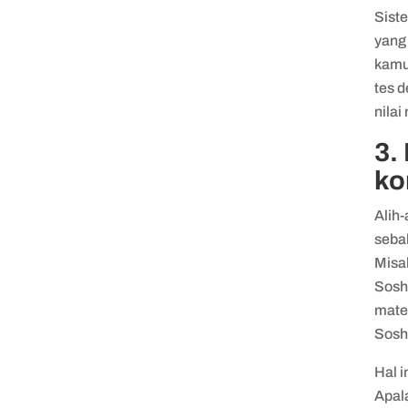
Sist
yang
kamu
tes d
nilai
3.
ko
Alih-
sebal
Misal
Sosh
mate
Sos
Hal 
Apala