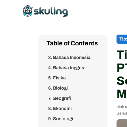
menjelang hari H
6. Jangan lupa meminta
doa restu orang tua
1. Tes potensi akademik
(TPA)
Tip
Table of Contents
2. Matematika dasar
T
3. Bahasa Indonesia
P
4. Bahasa Inggris
S
5. Fisika
6. Biologi
M
7. Geografi
oleh
8. Ekonomi
Belaj
9. Sosiologi