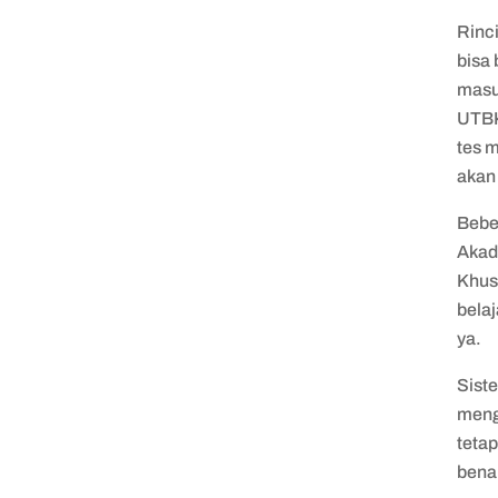
Rinci
bisa
masuk
UTBK
tes m
akan
Bebe
Akad
Khusu
belaj
ya.
Siste
meng
teta
benar