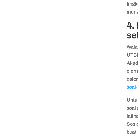
tingk
mung
4.
se
Walau
UTBK
Akad
oleh 
calo
soal-
Untun
soal 
latih
Sosio
buat