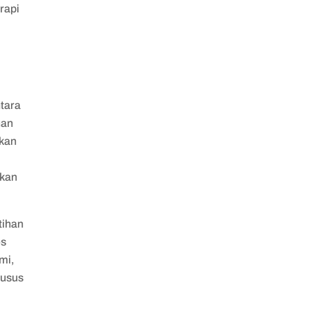
erapi
ntara
uan
pkan
i
akan
tihan
es
mi,
husus