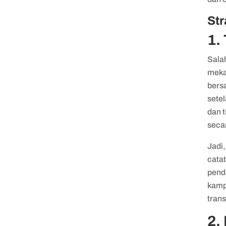
Str
1.
Salah
meka
bersa
sete
dan t
seca
Jadi
cata
pend
kamp
trans
2.