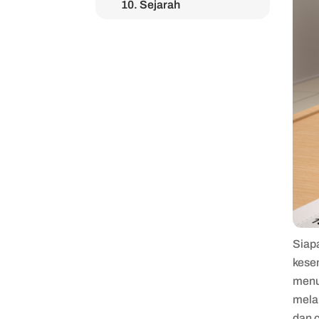
10. Sejarah
Siap
kese
men
melal
dan 