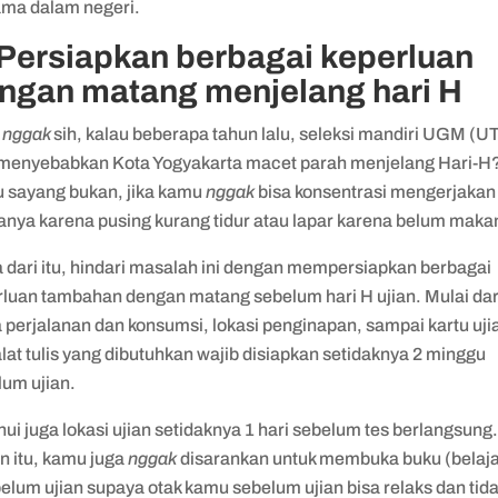
ama dalam negeri.
 Persiapkan berbagai keperluan
ngan matang menjelang hari H
u
nggak
sih, kalau beberapa tahun lalu, seleksi mandiri UGM (U
 menyebabkan Kota Yogyakarta macet parah menjelang Hari-H
u sayang bukan, jika kamu
nggak
bisa konsentrasi mengerjakan
hanya karena pusing kurang tidur atau lapar karena belum mak
 dari itu, hindari masalah ini dengan mempersiapkan berbagai
rluan tambahan dengan matang sebelum hari H ujian. Mulai dar
 perjalanan dan konsumsi, lokasi penginapan, sampai kartu uji
lat tulis yang dibutuhkan wajib disiapkan setidaknya 2 minggu
lum ujian.
ui juga lokasi ujian setidaknya 1 hari sebelum tes berlangsung
n itu, kamu juga
nggak
disarankan untuk membuka buku (belaja
elum ujian supaya otak kamu sebelum ujian bisa relaks dan tid