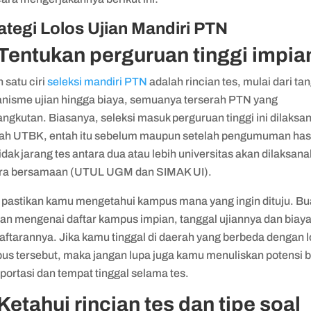
ategi Lolos Ujian Mandiri PTN
 Tentukan perguruan tinggi impia
 satu ciri
seleksi mandiri PTN
adalah rincian tes, mulai dari ta
nisme ujian hingga biaya, semuanya terserah PTN yang
ngkutan. Biasanya, seleksi masuk perguruan tinggi ini dilaksa
lah UTBK, entah itu sebelum maupun setelah pengumuman has
idak jarang tes antara dua atau lebih universitas akan dilaksan
ra bersamaan (UTUL UGM dan SIMAK UI).
, pastikan kamu mengetahui kampus mana yang ingin dituju. Bu
tan mengenai daftar kampus impian, tanggal ujiannya dan biay
aftarannya. Jika kamu tinggal di daerah yang berbeda dengan l
us tersebut, maka jangan lupa juga kamu menuliskan potensi b
portasi dan tempat tinggal selama tes.
 Ketahui rincian tes dan tipe soal