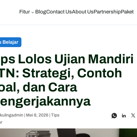
Fitur
Blog
Contact Us
About Us
Partnership
Paket
3
s Belajar
ips Lolos Ujian Mandiri
TN: Strategi, Contoh
oal, dan Cara
engerjakannya
skulingadmin
|
Mei 8, 2026
|
Tips
ar