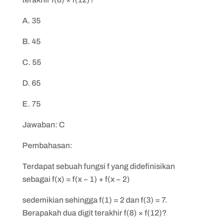
A. 35
B. 45
C. 55
D. 65
E. 75
Jawaban: C
Pembahasan:
Terdapat sebuah fungsi f yang didefinisikan
sebagai f(x) = f(x − 1) + f(x − 2)
sedemikian sehingga f(1) = 2 dan f(3) = 7.
Berapakah dua digit terakhir f(8) × f(12)?