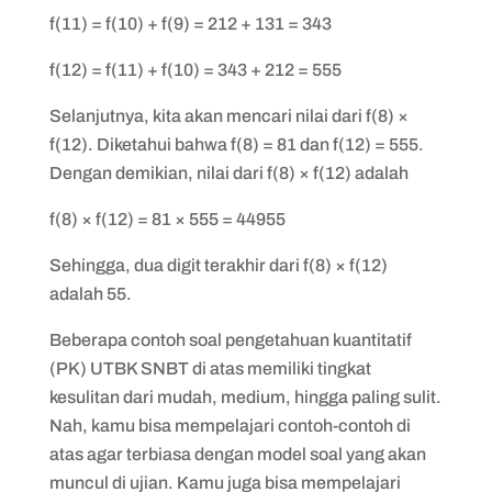
f(11) = f(10) + f(9) = 212 + 131 = 343
f(12) = f(11) + f(10) = 343 + 212 = 555
Selanjutnya, kita akan mencari nilai dari f(8) ×
f(12). Diketahui bahwa f(8) = 81 dan f(12) = 555.
Dengan demikian, nilai dari f(8) × f(12) adalah
f(8) × f(12) = 81 × 555 = 44955
Sehingga, dua digit terakhir dari f(8) × f(12)
adalah 55.
Beberapa contoh soal pengetahuan kuantitatif
(PK) UTBK SNBT di atas memiliki tingkat
kesulitan dari mudah, medium, hingga paling sulit.
Nah, kamu bisa mempelajari contoh-contoh di
atas agar terbiasa dengan model soal yang akan
muncul di ujian. Kamu juga bisa mempelajari