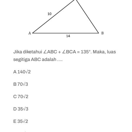
Jika diketahui ∠ABC + ∠BCA = 135°. Maka, luas
segitiga ABC adalah ….
A 140√2
B 70√3
C 70√2
D 35√3
E 35√2