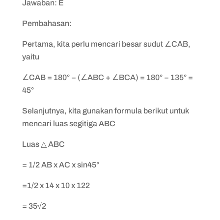
Jawaban: E
Pembahasan:
Pertama, kita perlu mencari besar sudut ∠CAB,
yaitu
∠CAB = 180° − (∠ABC + ∠BCA) = 180° − 135° =
45°
Selanjutnya, kita gunakan formula berikut untuk
mencari luas segitiga ABC
Luas △ ABC
= 1/2 AB x AC x sin45°
=1/2 x 14 x 10 x 122
= 35√2