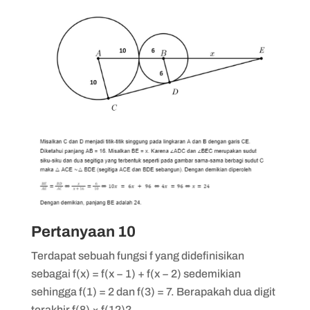
Pertanyaan 10
Terdapat sebuah fungsi f yang didefinisikan
sebagai f(x) = f(x − 1) + f(x − 2) sedemikian
sehingga f(1) = 2 dan f(3) = 7. Berapakah dua digit
terakhir f(8) × f(12)?