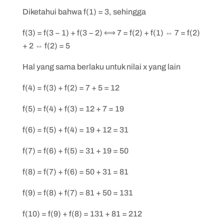
Diketahui bahwa f(1) = 3, sehingga
f(3) = f(3 − 1) + f(3 − 2) ⟺ 7 = f(2) + f(1) ⇔ 7 = f(2)
+ 2 ⇔ f(2) = 5
Hal yang sama berlaku untuk nilai x yang lain
f(4) = f(3) + f(2) = 7 + 5 = 12
f(5) = f(4) + f(3) = 12 + 7 = 19
f(6) = f(5) + f(4) = 19 + 12 = 31
f(7) = f(6) + f(5) = 31 + 19 = 50
f(8) = f(7) + f(6) = 50 + 31 = 81
f(9) = f(8) + f(7) = 81 + 50 = 131
f(10) = f(9) + f(8) = 131 + 81 = 212