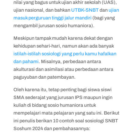
8. Soal 8: Mobilitas Sosial
nilai yang bagus untuk ujian akhir sekolah (UAS),
ujian nasional, dan bahkan
UTBK-SNBT
dan
ujian
9. Soal 9: Permasalahan Sosial
masuk perguruan tinggi jalur mandiri
(bagi yang
10. Soal 10: Kelompok Sosial
mengambil jurusan sosio humaniora).
Meskipun tampak mudah karena dekat dengan
kehidupan sehari-hari, namun akan ada banyak
istilah-istilah sosiologi yang perlu kamu hafalkan
dan pahami
. Misalnya, perbedaan antara
akulturasi dan asimilasi atau perbedaan antara
paguyuban dan patembayan.
Oleh karena itu, tetap penting bagi siswa siswi
SMA sederajat yang jurusan IPS maupun ingin
kuliah di bidang sosio humaniora untuk
mempelajari mata pelajaran yang satu ini. Berikut
ini penulis berikan 10 contoh soal sosiologi SNBT
Soshum 2024 dan pembahasannya: