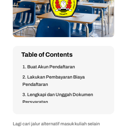
Table of Contents
1. Buat Akun Pendaftaran
2. Lakukan Pembayaran Biaya
Pendaftaran
3. Lengkapi dan Unggah Dokumen
Persyaratan
4. Pilih Program Studi
5. Ikuti Ujian Seleksi
Lagi cari jalur alternatif masuk kuliah selain