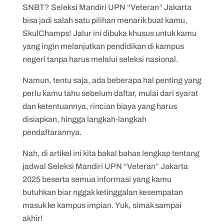
SNBT? Seleksi Mandiri UPN “Veteran” Jakarta
6. Pantau Pengumuman Hasil Seleksi
bisa jadi salah satu pilihan menarik buat kamu,
SkulChamps! Jalur ini dibuka khusus untuk kamu
yang ingin melanjutkan pendidikan di kampus
negeri tanpa harus melalui seleksi nasional.
Namun, tentu saja, ada beberapa hal penting yang
perlu kamu tahu sebelum daftar, mulai dari syarat
dan ketentuannya, rincian biaya yang harus
disiapkan, hingga langkah-langkah
pendaftarannya.
Nah, di artikel ini kita bakal bahas lengkap tentang
jadwal Seleksi Mandiri UPN “Veteran” Jakarta
2025 beserta semua informasi yang kamu
butuhkan biar nggak ketinggalan kesempatan
masuk ke kampus impian. Yuk, simak sampai
akhir!