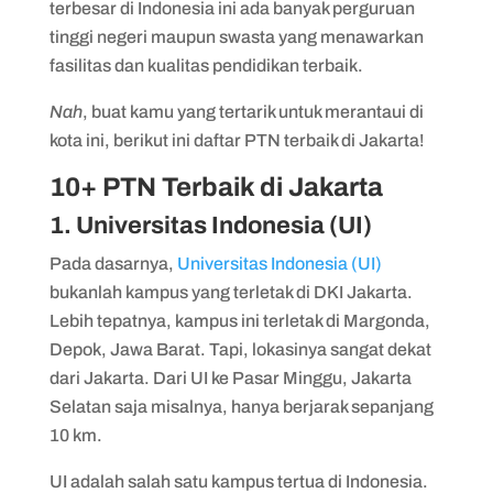
terbesar di Indonesia ini ada banyak perguruan
7. Politeknik Kesehatan Jakarta 1
tinggi negeri maupun swasta yang menawarkan
8. Politeknik Kesehatan Jakarta 2
fasilitas dan kualitas pendidikan terbaik.
9. Politeknik Kesehatan Jakarta 3
Nah
, buat kamu yang tertarik untuk merantaui di
kota ini, berikut ini daftar PTN terbaik di Jakarta!
10. Politeknik APP
10+ PTN Terbaik di Jakarta
11. Institut Pemerintahan Dalam Negeri
(IPDN)
1. Universitas Indonesia (UI)
12. Politeknik Keuangan Negara STAN
Pada dasarnya,
Universitas Indonesia (UI)
(STAN)
bukanlah kampus yang terletak di DKI Jakarta.
13. Politeknik Ketenagakerjaan
Lebih tepatnya, kampus ini terletak di Margonda,
Depok, Jawa Barat. Tapi, lokasinya sangat dekat
14. Politeknik Statistik STIS
dari Jakarta. Dari UI ke Pasar Minggu, Jakarta
Selatan saja misalnya, hanya berjarak sepanjang
10 km.
UI adalah salah satu kampus tertua di Indonesia.