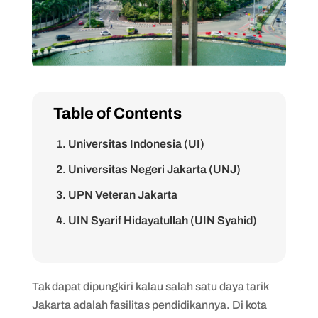
Table of Contents
1. Universitas Indonesia (UI)
2. Universitas Negeri Jakarta (UNJ)
3. UPN Veteran Jakarta
4. UIN Syarif Hidayatullah (UIN Syahid)
Jakarta
5. Politeknik Negeri Jakarta (PNJ)
Tak dapat dipungkiri kalau salah satu daya tarik
6. Politeknik Negeri Media Kreatif
Jakarta adalah fasilitas pendidikannya. Di kota
(Polimedia)