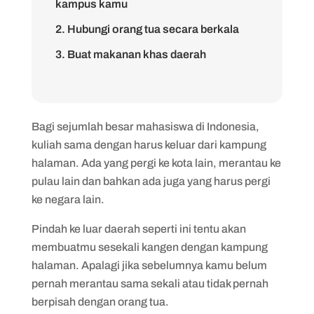
kampus kamu
2. Hubungi orang tua secara berkala
3. Buat makanan khas daerah
4. Membawa barang-barang khas rumah
5. Curhat dengan orang lain
Bagi sejumlah besar mahasiswa di Indonesia,
6. Mencari sisi positif dari lingkungan baru
kuliah sama dengan harus keluar dari kampung
7. Mencari kesibukan baru
halaman. Ada yang pergi ke kota lain, merantau ke
pulau lain dan bahkan ada juga yang harus pergi
ke negara lain.
Pindah ke luar daerah seperti ini tentu akan
membuatmu sesekali kangen dengan kampung
halaman. Apalagi jika sebelumnya kamu belum
pernah merantau sama sekali atau tidak pernah
berpisah dengan orang tua.