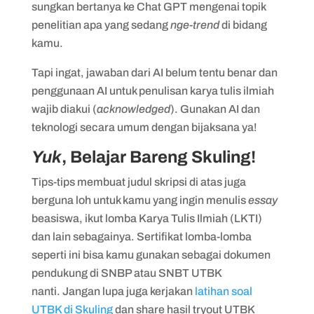
sungkan bertanya ke Chat GPT mengenai topik
penelitian apa yang sedang
nge-trend
di bidang
kamu.
Tapi ingat, jawaban dari AI belum tentu benar dan
penggunaan AI untuk penulisan karya tulis ilmiah
wajib diakui (
acknowledged
). Gunakan AI dan
teknologi secara umum dengan bijaksana ya!
Yuk
, Belajar Bareng Skuling!
Tips-tips membuat judul skripsi di atas juga
berguna loh untuk kamu yang ingin menulis
essay
beasiswa, ikut lomba Karya Tulis Ilmiah (LKTI)
dan lain sebagainya. Sertifikat lomba-lomba
seperti ini bisa kamu gunakan sebagai dokumen
pendukung di SNBP atau SNBT UTBK
nanti. Jangan lupa juga kerjakan
latihan soal
UTBK di Skuling
dan share hasil tryout UTBK