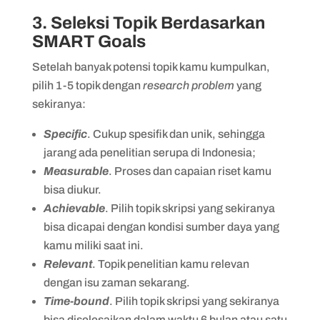
3. Seleksi Topik Berdasarkan
SMART Goals
Setelah banyak potensi topik kamu kumpulkan,
pilih 1-5 topik dengan
research problem
yang
sekiranya:
Specific
. Cukup spesifik dan unik, sehingga
jarang ada penelitian serupa di Indonesia;
Measurable
. Proses dan capaian riset kamu
bisa diukur.
Achievable
. Pilih topik skripsi yang sekiranya
bisa dicapai dengan kondisi sumber daya yang
kamu miliki saat ini.
Relevant
. Topik penelitian kamu relevan
dengan isu zaman sekarang.
Time-bound
. Pilih topik skripsi yang sekiranya
bisa diselesaikan dalam waktu 6 bulan atau satu