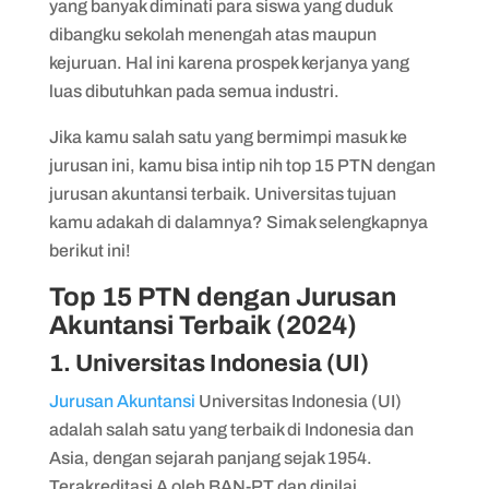
yang banyak diminati para siswa yang duduk
8. Universitas Sebelas Maret
dibangku sekolah menengah atas maupun
kejuruan. Hal ini karena prospek kerjanya yang
9. Institut Pertanian Bogor
luas dibutuhkan pada semua industri.
10. Universitas Hasanuddin
Jika kamu salah satu yang bermimpi masuk ke
11. Universitas Negeri Yogyakarta
jurusan ini, kamu bisa intip nih top 15 PTN dengan
12. Universitas Andalas
jurusan akuntansi terbaik. Universitas tujuan
kamu adakah di dalamnya? Simak selengkapnya
13. Universitas Udayana
berikut ini!
14. Universitas Jember
Top 15 PTN dengan Jurusan
15. Universitas Sriwijaya
Akuntansi Terbaik (2024)
1. Universitas Indonesia (UI)
Jurusan Akuntansi
Universitas Indonesia (UI)
adalah salah satu yang terbaik di Indonesia dan
Asia, dengan sejarah panjang sejak 1954.
Terakreditasi A oleh BAN-PT dan dinilai