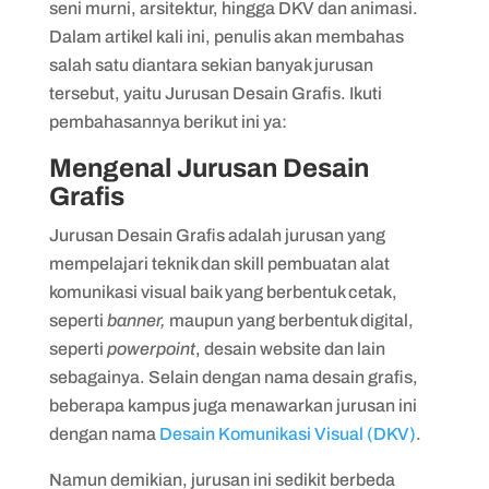
3. Universitas Brawijaya (UB)
seni murni, arsitektur, hingga DKV dan animasi.
Dalam artikel kali ini, penulis akan membahas
4. Politeknik Negeri Jakarta (PNJ)
salah satu diantara sekian banyak jurusan
5. LaSalle College Jakarta
tersebut, yaitu Jurusan Desain Grafis. Ikuti
pembahasannya berikut ini ya:
Mengenal Jurusan Desain
Grafis
Jurusan Desain Grafis adalah jurusan yang
mempelajari teknik dan skill pembuatan alat
komunikasi visual baik yang berbentuk cetak,
seperti
banner,
maupun yang berbentuk digital,
seperti
powerpoint
, desain website dan lain
sebagainya. Selain dengan nama desain grafis,
beberapa kampus juga menawarkan jurusan ini
dengan nama
Desain Komunikasi Visual (DKV)
.
Namun demikian, jurusan ini sedikit berbeda