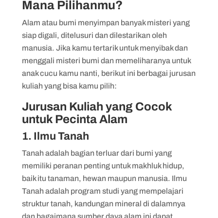
Mana Pilihanmu?
8. Arkeologi
9. Oseanografi
Alam atau bumi menyimpan banyak misteri yang
siap digali, ditelusuri dan dilestarikan oleh
10. Geofisika
manusia. Jika kamu tertarik untuk menyibak dan
menggali misteri bumi dan memeliharanya untuk
anak cucu kamu nanti, berikut ini berbagai jurusan
kuliah yang bisa kamu pilih:
Jurusan Kuliah yang Cocok
untuk Pecinta Alam
1. Ilmu Tanah
Tanah adalah bagian terluar dari bumi yang
memiliki peranan penting untuk makhluk hidup,
baik itu tanaman, hewan maupun manusia. Ilmu
Tanah adalah program studi yang mempelajari
struktur tanah, kandungan mineral di dalamnya
dan bagaimana sumber daya alam ini dapat